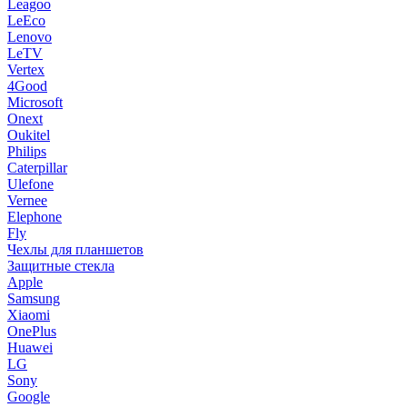
Leagoo
LeEco
Lenovo
LeTV
Vertex
4Good
Microsoft
Onext
Oukitel
Philips
Caterpillar
Ulefone
Vernee
Elephone
Fly
Чехлы для планшетов
Защитные стекла
Apple
Samsung
Xiaomi
OnePlus
Huawei
LG
Sony
Google