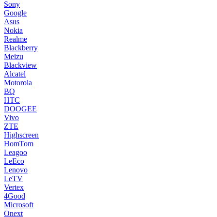
Sony
Google
Asus
Nokia
Realme
Blackberry
Meizu
Blackview
Alcatel
Motorola
BQ
HTC
DOOGEE
Vivo
ZTE
Highscreen
HomTom
Leagoo
LeEco
Lenovo
LeTV
Vertex
4Good
Microsoft
Onext