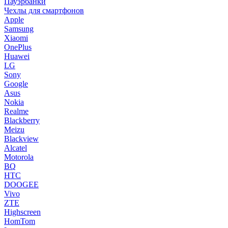
Пауэрбанки
Чехлы для смартфонов
Apple
Samsung
Xiaomi
OnePlus
Huawei
LG
Sony
Google
Asus
Nokia
Realme
Blackberry
Meizu
Blackview
Alcatel
Motorola
BQ
HTC
DOOGEE
Vivo
ZTE
Highscreen
HomTom