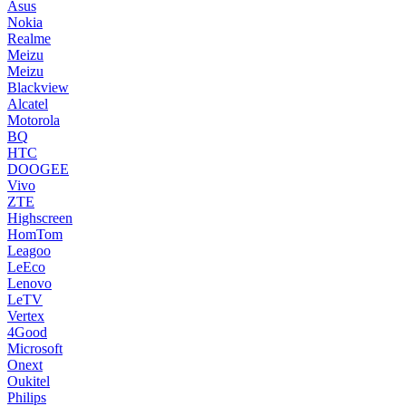
Asus
Nokia
Realme
Meizu
Meizu
Blackview
Alcatel
Motorola
BQ
HTC
DOOGEE
Vivo
ZTE
Highscreen
HomTom
Leagoo
LeEco
Lenovo
LeTV
Vertex
4Good
Microsoft
Onext
Oukitel
Philips