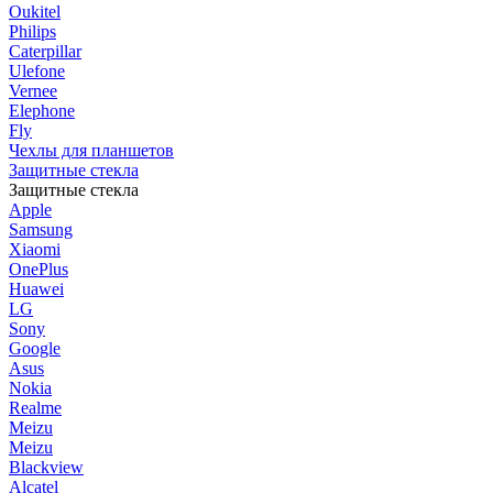
Oukitel
Philips
Caterpillar
Ulefone
Vernee
Elephone
Fly
Чехлы для планшетов
Защитные стекла
Защитные стекла
Apple
Samsung
Xiaomi
OnePlus
Huawei
LG
Sony
Google
Asus
Nokia
Realme
Meizu
Meizu
Blackview
Alcatel