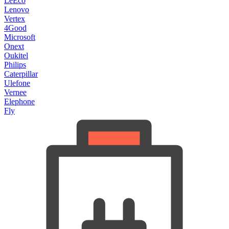
LeEco
Lenovo
Vertex
4Good
Microsoft
Onext
Oukitel
Philips
Caterpillar
Ulefone
Vernee
Elephone
Fly