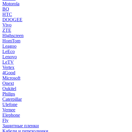
Motorola
BQ
HTC
DOOGEE
Vivo
ZTE
Highscreen
HomTom
Leagoo
LeEco
Lenovo
LeTV
Vertex
4Good
Microsoft
Onext
Oukitel
Philips
Caterpillar
Ulefone
Vernee
Elephone
Fly
Защитные пленки
Кабели и переходники