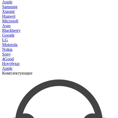
Apple
Samsung
Xiaomi
Huawei
Microsoft
Asus
Blackberry
Google
LG
Motorola
Nokia
Sony
4Good
Ноутбуки
Apple
Комплектующие