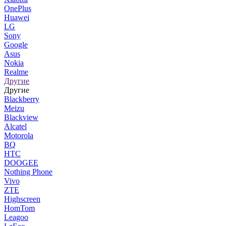
OnePlus
Huawei
LG
Sony
Google
Asus
Nokia
Realme
Другие
Другие
Blackberry
Meizu
Blackview
Alcatel
Motorola
BQ
HTC
DOOGEE
Nothing Phone
Vivo
ZTE
Highscreen
HomTom
Leagoo