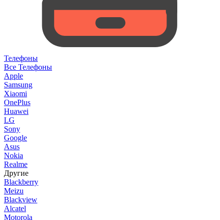
Телефоны
Все Телефоны
Apple
Samsung
Xiaomi
OnePlus
Huawei
LG
Sony
Google
Asus
Nokia
Realme
Другие
Blackberry
Meizu
Blackview
Alcatel
Motorola