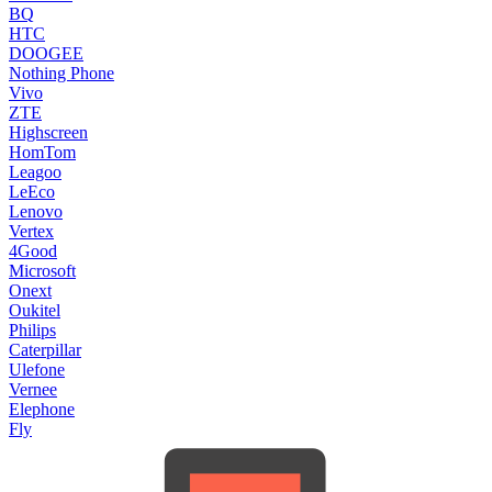
BQ
HTC
DOOGEE
Nothing Phone
Vivo
ZTE
Highscreen
HomTom
Leagoo
LeEco
Lenovo
Vertex
4Good
Microsoft
Onext
Oukitel
Philips
Caterpillar
Ulefone
Vernee
Elephone
Fly