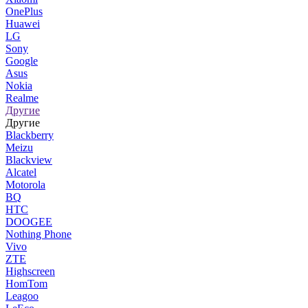
OnePlus
Huawei
LG
Sony
Google
Asus
Nokia
Realme
Другие
Другие
Blackberry
Meizu
Blackview
Alcatel
Motorola
BQ
HTC
DOOGEE
Nothing Phone
Vivo
ZTE
Highscreen
HomTom
Leagoo