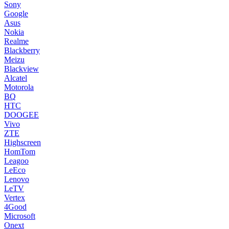
Sony
Google
Asus
Nokia
Realme
Blackberry
Meizu
Blackview
Alcatel
Motorola
BQ
HTC
DOOGEE
Vivo
ZTE
Highscreen
HomTom
Leagoo
LeEco
Lenovo
LeTV
Vertex
4Good
Microsoft
Onext