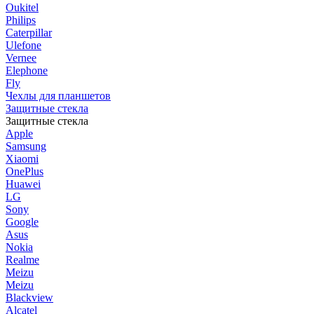
Oukitel
Philips
Caterpillar
Ulefone
Vernee
Elephone
Fly
Чехлы для планшетов
Защитные стекла
Защитные стекла
Apple
Samsung
Xiaomi
OnePlus
Huawei
LG
Sony
Google
Asus
Nokia
Realme
Meizu
Meizu
Blackview
Alcatel