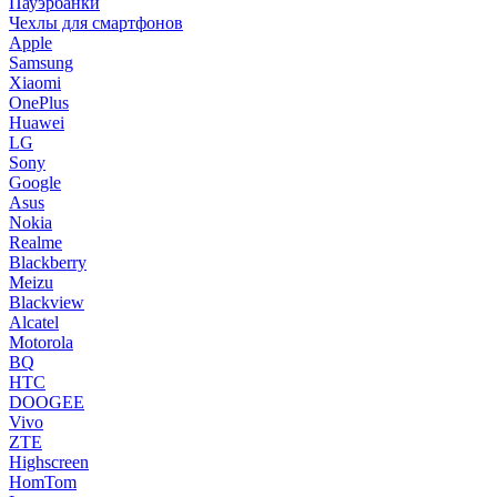
Пауэрбанки
Чехлы для смартфонов
Apple
Samsung
Xiaomi
OnePlus
Huawei
LG
Sony
Google
Asus
Nokia
Realme
Blackberry
Meizu
Blackview
Alcatel
Motorola
BQ
HTC
DOOGEE
Vivo
ZTE
Highscreen
HomTom