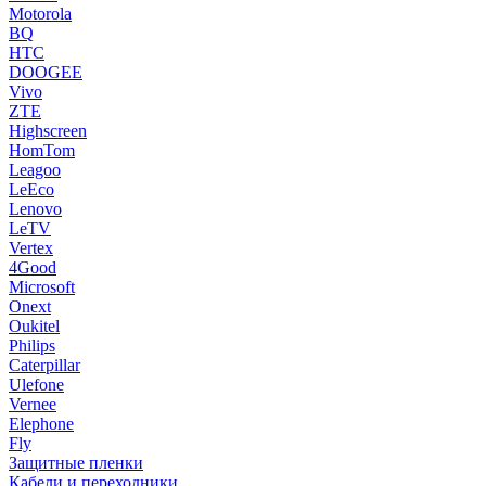
Motorola
BQ
HTC
DOOGEE
Vivo
ZTE
Highscreen
HomTom
Leagoo
LeEco
Lenovo
LeTV
Vertex
4Good
Microsoft
Onext
Oukitel
Philips
Caterpillar
Ulefone
Vernee
Elephone
Fly
Защитные пленки
Кабели и переходники