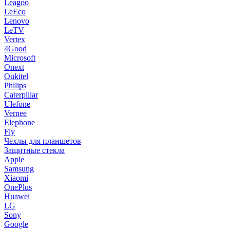
Leagoo
LeEco
Lenovo
LeTV
Vertex
4Good
Microsoft
Onext
Oukitel
Philips
Caterpillar
Ulefone
Vernee
Elephone
Fly
Чехлы для планшетов
Защитные стекла
Apple
Samsung
Xiaomi
OnePlus
Huawei
LG
Sony
Google