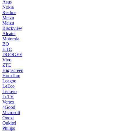
Asus
Nokia
Realme
Meizu
Meizu
Blackview
Alcatel
Motorola
BQ
HTC
DOOGEE
Vivo
ZTE
Highscreen
HomTom
Leagoo
LeEco
Lenovo
LeTV
Vertex
4Good
Microsoft
Onext
Oukitel
Philips