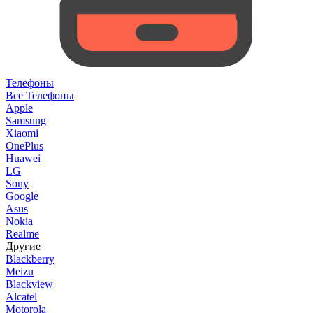
Телефоны
Все Телефоны
Apple
Samsung
Xiaomi
OnePlus
Huawei
LG
Sony
Google
Asus
Nokia
Realme
Другие
Blackberry
Meizu
Blackview
Alcatel
Motorola