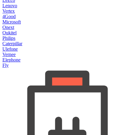
LeEco
Lenovo
Vertex
4Good
Microsoft
Onext
Oukitel
Philips
Caterpillar
Ulefone
Vernee
Elephone
Fly