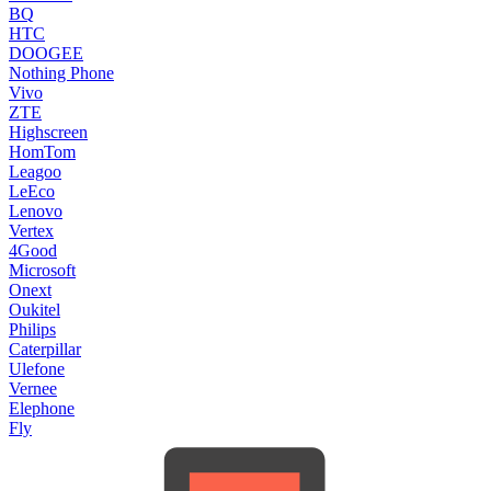
BQ
HTC
DOOGEE
Nothing Phone
Vivo
ZTE
Highscreen
HomTom
Leagoo
LeEco
Lenovo
Vertex
4Good
Microsoft
Onext
Oukitel
Philips
Caterpillar
Ulefone
Vernee
Elephone
Fly