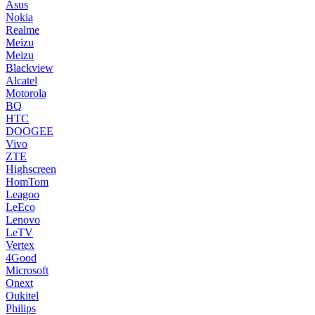
Asus
Nokia
Realme
Meizu
Meizu
Blackview
Alcatel
Motorola
BQ
HTC
DOOGEE
Vivo
ZTE
Highscreen
HomTom
Leagoo
LeEco
Lenovo
LeTV
Vertex
4Good
Microsoft
Onext
Oukitel
Philips