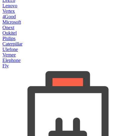
LeEco
Lenovo
Vertex
4Good
Microsoft
Onext
Oukitel
Philips
Caterpillar
Ulefone
Vernee
Elephone
Fly