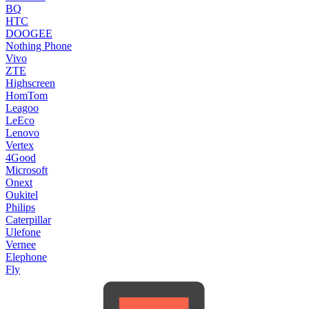
BQ
HTC
DOOGEE
Nothing Phone
Vivo
ZTE
Highscreen
HomTom
Leagoo
LeEco
Lenovo
Vertex
4Good
Microsoft
Onext
Oukitel
Philips
Caterpillar
Ulefone
Vernee
Elephone
Fly