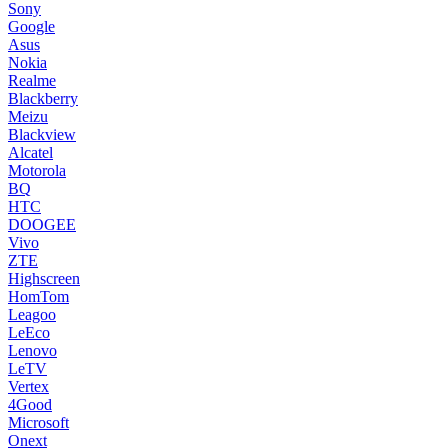
Sony
Google
Asus
Nokia
Realme
Blackberry
Meizu
Blackview
Alcatel
Motorola
BQ
HTC
DOOGEE
Vivo
ZTE
Highscreen
HomTom
Leagoo
LeEco
Lenovo
LeTV
Vertex
4Good
Microsoft
Onext