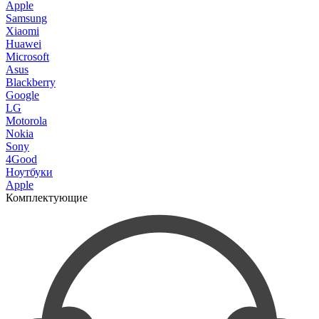
Apple
Samsung
Xiaomi
Huawei
Microsoft
Asus
Blackberry
Google
LG
Motorola
Nokia
Sony
4Good
Ноутбуки
Apple
Комплектующие