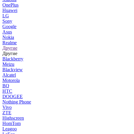
OnePlus
Huawei
LG
Sony
Google
Asus
Nokia
Realme
Другие
Другие
Blackberry
Meizu
Blackview
Alcatel
Motorola
BQ
HTC
DOOGEE
Nothing Phone
Vivo
ZTE
Highscreen
HomTom
Leagoo