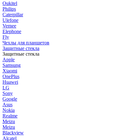
Oukitel
Philips
Caterpillar
Ulefone
Vernee
Elephone
Fly
Чехлы для планшетов
Защитные стекла
Защитные стекла
Apple
Samsung
Xiaomi
OnePlus
Huawei
LG
Sony
Google
Asus
Nokia
Realme
Meizu
Meizu
Blackview
Alcatel