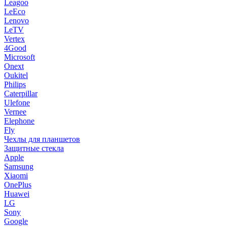
Leagoo
LeEco
Lenovo
LeTV
Vertex
4Good
Microsoft
Onext
Oukitel
Philips
Caterpillar
Ulefone
Vernee
Elephone
Fly
Чехлы для планшетов
Защитные стекла
Apple
Samsung
Xiaomi
OnePlus
Huawei
LG
Sony
Google