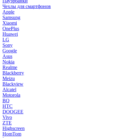
Пауэрбанки
Чехлы для смартфонов
Apple
Samsung
Xiaomi
OnePlus
Huawei
LG
Sony
Google
Asus
Nokia
Realme
Blackberry
Meizu
Blackview
Alcatel
Motorola
BQ
HTC
DOOGEE
Vivo
ZTE
Highscreen
HomTom