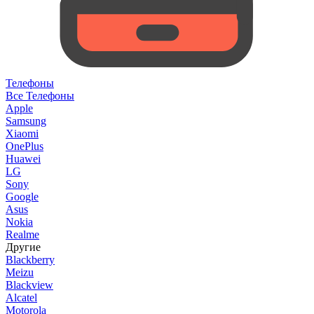
Телефоны
Все Телефоны
Apple
Samsung
Xiaomi
OnePlus
Huawei
LG
Sony
Google
Asus
Nokia
Realme
Другие
Blackberry
Meizu
Blackview
Alcatel
Motorola