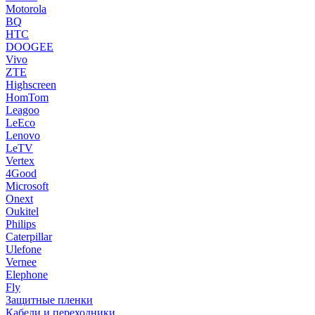
Motorola
BQ
HTC
DOOGEE
Vivo
ZTE
Highscreen
HomTom
Leagoo
LeEco
Lenovo
LeTV
Vertex
4Good
Microsoft
Onext
Oukitel
Philips
Caterpillar
Ulefone
Vernee
Elephone
Fly
Защитные пленки
Кабели и переходники