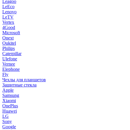
Leagoo
LeEco
Lenovo
LeTV
Vertex
4Good
Microsoft
Onext
Oukitel
Philips
Caterpillar
Ulefone
Vernee
Elephone
Fly
Чехлы для планшетов
Защитные стекла
Apple
Samsung
Xiaomi
OnePlus
Huawei
LG
Sony
Google