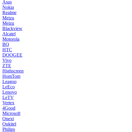
Asus
Nokia
Realme
Meizu
Meizu
Blackview
Alcatel
Motorola
BQ
HTC
DOOGEE
Vivo
ZTE
Highscreen
HomTom
Leagoo
LeEco
Lenovo
LeTV
Vertex
4Good
Microsoft
Onext
Oukitel
Philips