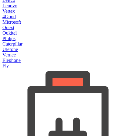
LeEco
Lenovo
Vertex
4Good
Microsoft
Onext
Oukitel
Philips
Caterpillar
Ulefone
Vernee
Elephone
Fly