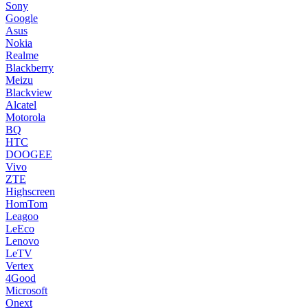
Sony
Google
Asus
Nokia
Realme
Blackberry
Meizu
Blackview
Alcatel
Motorola
BQ
HTC
DOOGEE
Vivo
ZTE
Highscreen
HomTom
Leagoo
LeEco
Lenovo
LeTV
Vertex
4Good
Microsoft
Onext