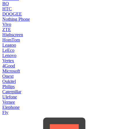
BQ
HTC
DOOGEE
Nothing Phone
Vivo
ZTE
Highscreen
HomTom
Leagoo
LeEco
Lenovo
Vertex
4Good
Microsoft
Onext
Oukitel
Philips
Caterpillar
Ulefone
Vernee
Elephone
Fly