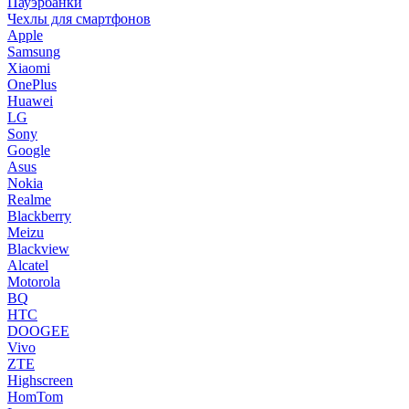
Пауэрбанки
Чехлы для смартфонов
Apple
Samsung
Xiaomi
OnePlus
Huawei
LG
Sony
Google
Asus
Nokia
Realme
Blackberry
Meizu
Blackview
Alcatel
Motorola
BQ
HTC
DOOGEE
Vivo
ZTE
Highscreen
HomTom