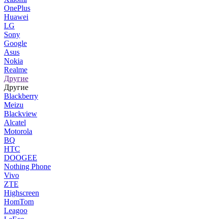
OnePlus
Huawei
LG
Sony
Google
Asus
Nokia
Realme
Другие
Другие
Blackberry
Meizu
Blackview
Alcatel
Motorola
BQ
HTC
DOOGEE
Nothing Phone
Vivo
ZTE
Highscreen
HomTom
Leagoo