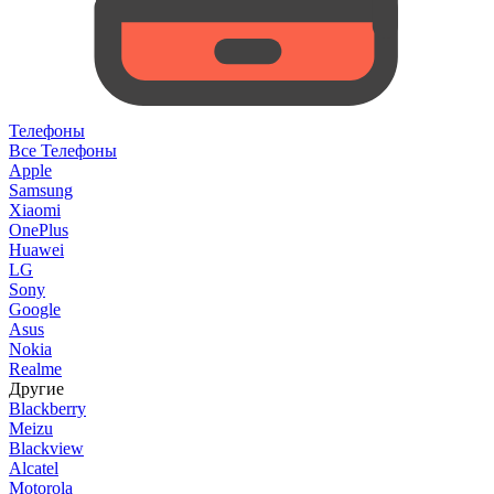
Телефоны
Все Телефоны
Apple
Samsung
Xiaomi
OnePlus
Huawei
LG
Sony
Google
Asus
Nokia
Realme
Другие
Blackberry
Meizu
Blackview
Alcatel
Motorola