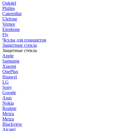
Oukitel
Philips
Caterpillar
Ulefone
Vernee
Elephone
Fly
Чехлы для планшетов
Защитные стекла
Защитные стекла
Apple
Samsung
Xiaomi
OnePlus
Huawei
LG
Sony
Google
Asus
Nokia
Realme
Meizu
Meizu
Blackview
Alcatel