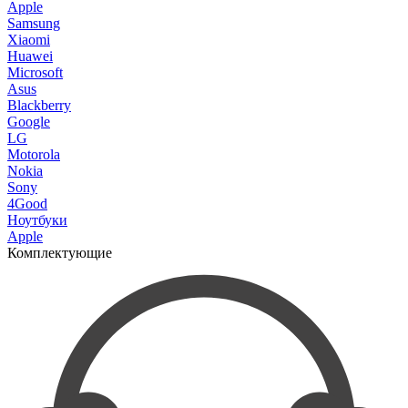
Apple
Samsung
Xiaomi
Huawei
Microsoft
Asus
Blackberry
Google
LG
Motorola
Nokia
Sony
4Good
Ноутбуки
Apple
Комплектующие