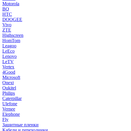
Motorola
BQ
HTC
DOOGEE
Vivo
ZTE
Highscreen
HomTom
Leagoo
LeEco
Lenovo
LeTV
Vertex
4Good
Microsoft
Onext
Oukitel
Philips
Caterpillar
Ulefone
Vernee
Elephone
Fly
Защитные пленки
Кабели и переходники