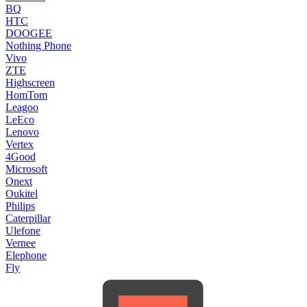
BQ
HTC
DOOGEE
Nothing Phone
Vivo
ZTE
Highscreen
HomTom
Leagoo
LeEco
Lenovo
Vertex
4Good
Microsoft
Onext
Oukitel
Philips
Caterpillar
Ulefone
Vernee
Elephone
Fly