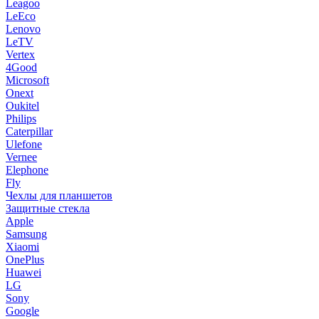
Leagoo
LeEco
Lenovo
LeTV
Vertex
4Good
Microsoft
Onext
Oukitel
Philips
Caterpillar
Ulefone
Vernee
Elephone
Fly
Чехлы для планшетов
Защитные стекла
Apple
Samsung
Xiaomi
OnePlus
Huawei
LG
Sony
Google