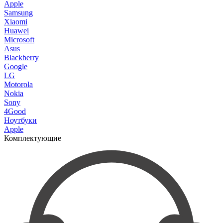
Apple
Samsung
Xiaomi
Huawei
Microsoft
Asus
Blackberry
Google
LG
Motorola
Nokia
Sony
4Good
Ноутбуки
Apple
Комплектующие