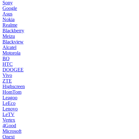
Sony
Google
Asus
Nokia
Realme
Blackberry
Meizu
Blackview
Alcatel
Motorola
BQ
HTC
DOOGEE
Vivo
ZTE
Highscreen
HomTom
Leagoo
LeEco
Lenovo
LeTV
Vertex
4Good
Microsoft
Onext