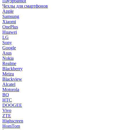
Пауэрбанки
Чехлы для смартфонов
Apple
Samsung
Xiaomi
OnePlus
Huawei
LG
Sony
Google
Asus
Nokia
Realme
Blackberry
Meizu
Blackview
Alcatel
Motorola
BQ
HTC
DOOGEE
Vivo
ZTE
Highscreen
HomTom