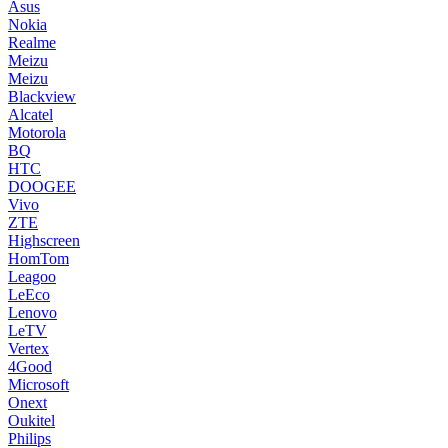
Asus
Nokia
Realme
Meizu
Meizu
Blackview
Alcatel
Motorola
BQ
HTC
DOOGEE
Vivo
ZTE
Highscreen
HomTom
Leagoo
LeEco
Lenovo
LeTV
Vertex
4Good
Microsoft
Onext
Oukitel
Philips