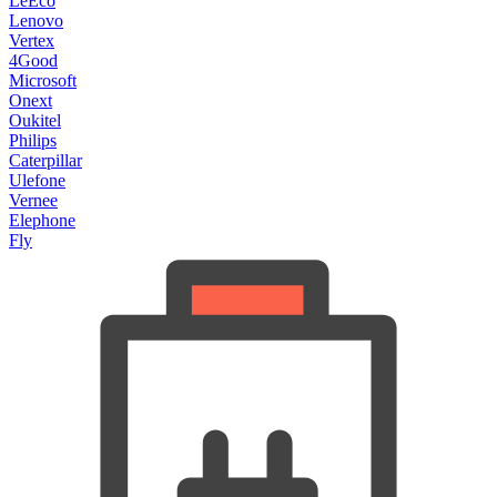
LeEco
Lenovo
Vertex
4Good
Microsoft
Onext
Oukitel
Philips
Caterpillar
Ulefone
Vernee
Elephone
Fly