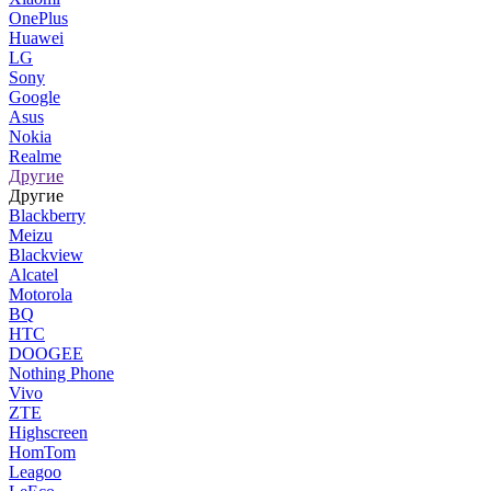
OnePlus
Huawei
LG
Sony
Google
Asus
Nokia
Realme
Другие
Другие
Blackberry
Meizu
Blackview
Alcatel
Motorola
BQ
HTC
DOOGEE
Nothing Phone
Vivo
ZTE
Highscreen
HomTom
Leagoo