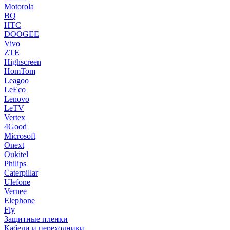
Motorola
BQ
HTC
DOOGEE
Vivo
ZTE
Highscreen
HomTom
Leagoo
LeEco
Lenovo
LeTV
Vertex
4Good
Microsoft
Onext
Oukitel
Philips
Caterpillar
Ulefone
Vernee
Elephone
Fly
Защитные пленки
Кабели и переходники