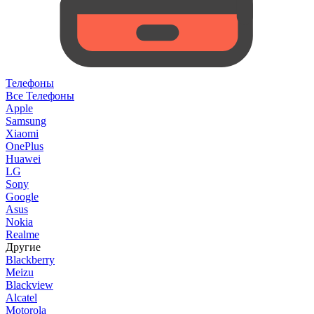
Телефоны
Все Телефоны
Apple
Samsung
Xiaomi
OnePlus
Huawei
LG
Sony
Google
Asus
Nokia
Realme
Другие
Blackberry
Meizu
Blackview
Alcatel
Motorola