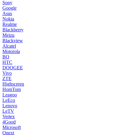
Sony
Google
Asus
Nokia
Realme
Blackberry
Meizu
Blackview
Alcatel
Motorola
BQ
HTC
DOOGEE
Vivo
ZTE
Highscreen
HomTom
Leagoo
LeEco
Lenovo
LeTV
Vertex
4Good
Microsoft
Onext