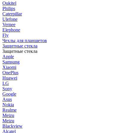
Oukitel
Philips
Caterpillar
Ulefone
Vernee
Elephone
Fly
Чехлы для планшетов
Защитные стекла
Защитные стекла
Apple
Samsung
Xiaomi
OnePlus
Huawei
LG
Sony
Google
Asus
Nokia
Realme
Meizu
Meizu
Blackview
Alcatel