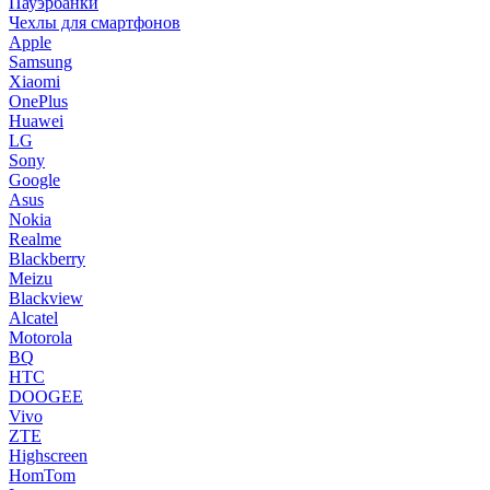
Пауэрбанки
Чехлы для смартфонов
Apple
Samsung
Xiaomi
OnePlus
Huawei
LG
Sony
Google
Asus
Nokia
Realme
Blackberry
Meizu
Blackview
Alcatel
Motorola
BQ
HTC
DOOGEE
Vivo
ZTE
Highscreen
HomTom