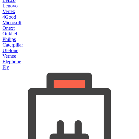
LeEco
Lenovo
Vertex
4Good
Microsoft
Onext
Oukitel
Philips
Caterpillar
Ulefone
Vernee
Elephone
Fly