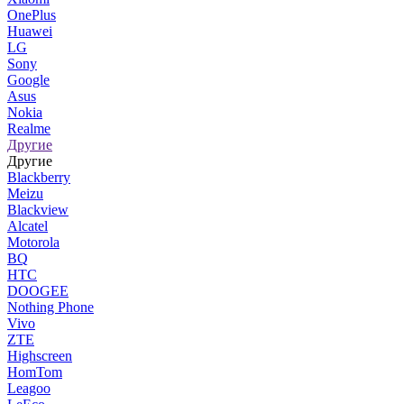
OnePlus
Huawei
LG
Sony
Google
Asus
Nokia
Realme
Другие
Другие
Blackberry
Meizu
Blackview
Alcatel
Motorola
BQ
HTC
DOOGEE
Nothing Phone
Vivo
ZTE
Highscreen
HomTom
Leagoo