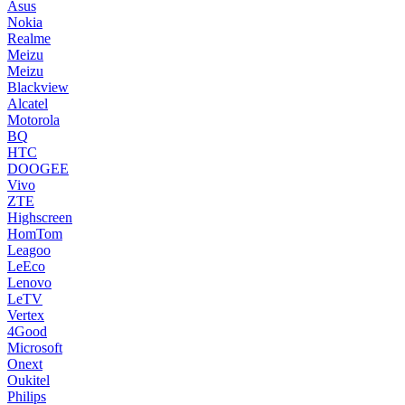
Asus
Nokia
Realme
Meizu
Meizu
Blackview
Alcatel
Motorola
BQ
HTC
DOOGEE
Vivo
ZTE
Highscreen
HomTom
Leagoo
LeEco
Lenovo
LeTV
Vertex
4Good
Microsoft
Onext
Oukitel
Philips