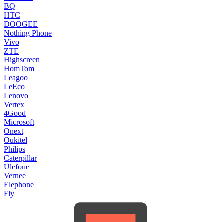
BQ
HTC
DOOGEE
Nothing Phone
Vivo
ZTE
Highscreen
HomTom
Leagoo
LeEco
Lenovo
Vertex
4Good
Microsoft
Onext
Oukitel
Philips
Caterpillar
Ulefone
Vernee
Elephone
Fly