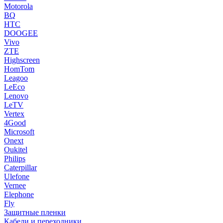
Motorola
BQ
HTC
DOOGEE
Vivo
ZTE
Highscreen
HomTom
Leagoo
LeEco
Lenovo
LeTV
Vertex
4Good
Microsoft
Onext
Oukitel
Philips
Caterpillar
Ulefone
Vernee
Elephone
Fly
Защитные пленки
Кабели и переходники