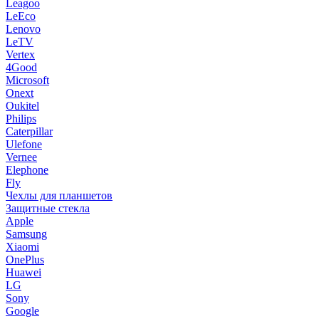
Leagoo
LeEco
Lenovo
LeTV
Vertex
4Good
Microsoft
Onext
Oukitel
Philips
Caterpillar
Ulefone
Vernee
Elephone
Fly
Чехлы для планшетов
Защитные стекла
Apple
Samsung
Xiaomi
OnePlus
Huawei
LG
Sony
Google