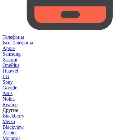
Телефоны
Все Телефоны
Apple
Samsung
Xiaomi
OnePlus
Huawei
LG
Sony
Google
Asus
Nokia
Realme
Другие
Blackberry
Meizu
Blackview
Alcatel
Motorola