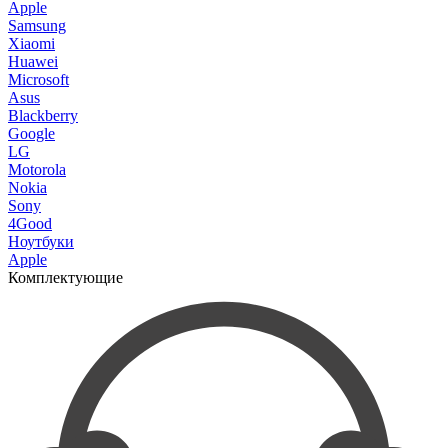
Apple
Samsung
Xiaomi
Huawei
Microsoft
Asus
Blackberry
Google
LG
Motorola
Nokia
Sony
4Good
Ноутбуки
Apple
Комплектующие