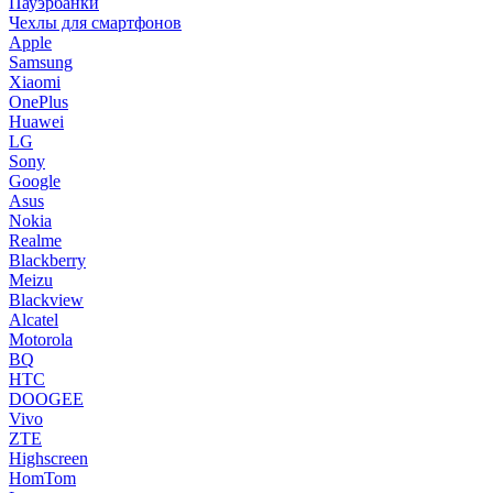
Пауэрбанки
Чехлы для смартфонов
Apple
Samsung
Xiaomi
OnePlus
Huawei
LG
Sony
Google
Asus
Nokia
Realme
Blackberry
Meizu
Blackview
Alcatel
Motorola
BQ
HTC
DOOGEE
Vivo
ZTE
Highscreen
HomTom