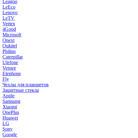
Leagoo
LeEco
Lenovo
LeTV
Vertex
4Good
Microsoft
Onext
Oukitel
Philips
Caterpillar
Ulefone
Vernee
Elephone
Fly
Чехлы для планшетов
Защитные стекла
Apple
Samsung
Xiaomi
OnePlus
Huawei
LG
Sony
Google