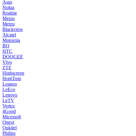
Asus
Nokia
Realme
Meizu
Meizu
Blackview
Alcatel
Motorola
BQ
HTC
DOOGEE
Vivo
ZTE
Highscreen
HomTom
Leagoo
LeEco
Lenovo
LeTV
Vertex
4Good
Microsoft
Onext
Oukitel
Philips