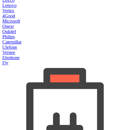
LeEco
Lenovo
Vertex
4Good
Microsoft
Onext
Oukitel
Philips
Caterpillar
Ulefone
Vernee
Elephone
Fly