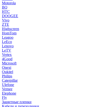
Motorola
BQ
HTC
DOOGEE
Vivo
ZTE
Highscreen
HomTom
Leagoo
LeEco
Lenovo
LeTV
Vertex
4Good
Microsoft
Onext
Oukitel
Philips
Caterpillar
Ulefone
Vernee
Elephone
Fly
Защитные пленки
Кабели и переходники