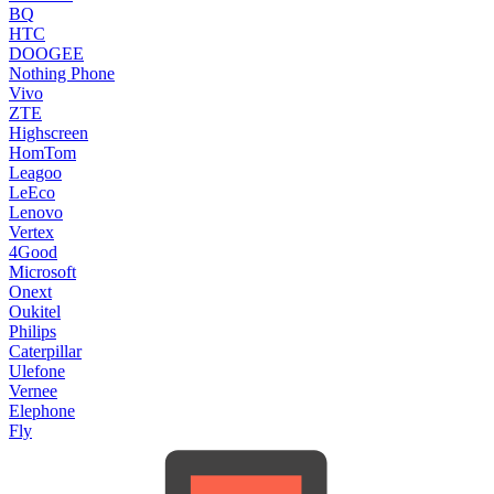
BQ
HTC
DOOGEE
Nothing Phone
Vivo
ZTE
Highscreen
HomTom
Leagoo
LeEco
Lenovo
Vertex
4Good
Microsoft
Onext
Oukitel
Philips
Caterpillar
Ulefone
Vernee
Elephone
Fly