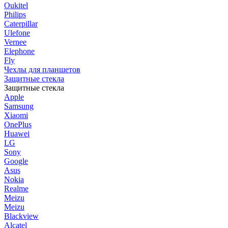
Oukitel
Philips
Caterpillar
Ulefone
Vernee
Elephone
Fly
Чехлы для планшетов
Защитные стекла
Защитные стекла
Apple
Samsung
Xiaomi
OnePlus
Huawei
LG
Sony
Google
Asus
Nokia
Realme
Meizu
Meizu
Blackview
Alcatel