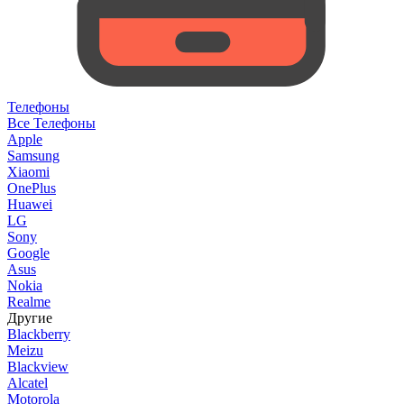
Телефоны
Все Телефоны
Apple
Samsung
Xiaomi
OnePlus
Huawei
LG
Sony
Google
Asus
Nokia
Realme
Другие
Blackberry
Meizu
Blackview
Alcatel
Motorola