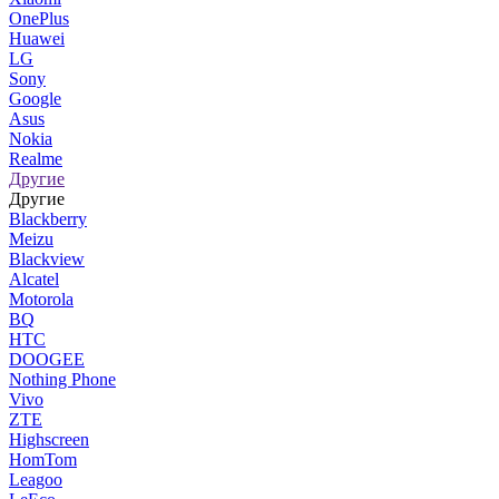
OnePlus
Huawei
LG
Sony
Google
Asus
Nokia
Realme
Другие
Другие
Blackberry
Meizu
Blackview
Alcatel
Motorola
BQ
HTC
DOOGEE
Nothing Phone
Vivo
ZTE
Highscreen
HomTom
Leagoo