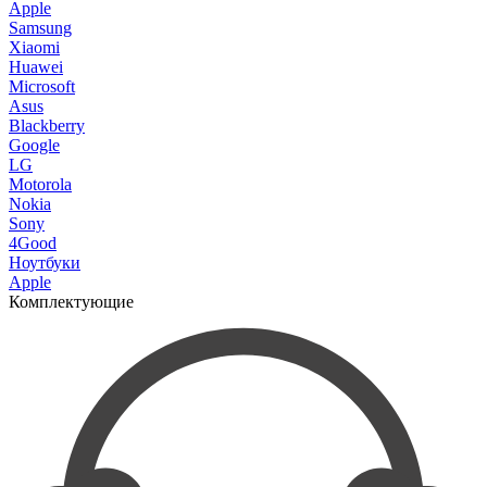
Apple
Samsung
Xiaomi
Huawei
Microsoft
Asus
Blackberry
Google
LG
Motorola
Nokia
Sony
4Good
Ноутбуки
Apple
Комплектующие