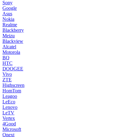
Sony
Google
Asus
Nokia
Realme
Blackberry
Meizu
Blackview
Alcatel
Motorola
BQ
HTC
DOOGEE
Vivo
ZTE
Highscreen
HomTom
Leagoo
LeEco
Lenovo
LeTV
Vertex
4Good
Microsoft
Onext