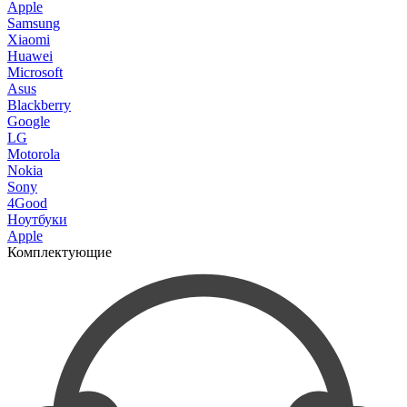
Apple
Samsung
Xiaomi
Huawei
Microsoft
Asus
Blackberry
Google
LG
Motorola
Nokia
Sony
4Good
Ноутбуки
Apple
Комплектующие