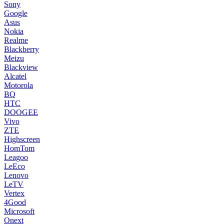
Sony
Google
Asus
Nokia
Realme
Blackberry
Meizu
Blackview
Alcatel
Motorola
BQ
HTC
DOOGEE
Vivo
ZTE
Highscreen
HomTom
Leagoo
LeEco
Lenovo
LeTV
Vertex
4Good
Microsoft
Onext