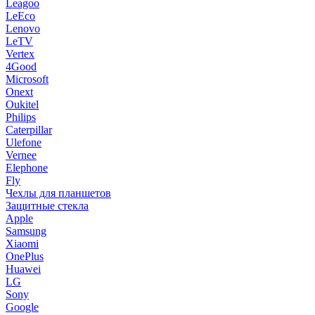
Leagoo
LeEco
Lenovo
LeTV
Vertex
4Good
Microsoft
Onext
Oukitel
Philips
Caterpillar
Ulefone
Vernee
Elephone
Fly
Чехлы для планшетов
Защитные стекла
Apple
Samsung
Xiaomi
OnePlus
Huawei
LG
Sony
Google