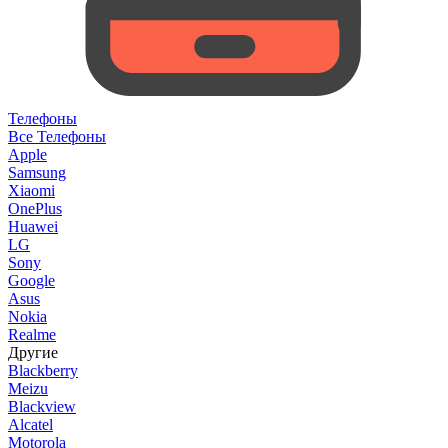
Телефоны
Все Телефоны
Apple
Samsung
Xiaomi
OnePlus
Huawei
LG
Sony
Google
Asus
Nokia
Realme
Другие
Blackberry
Meizu
Blackview
Alcatel
Motorola