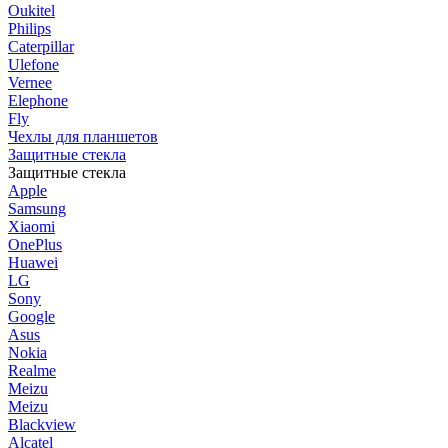
Oukitel
Philips
Caterpillar
Ulefone
Vernee
Elephone
Fly
Чехлы для планшетов
Защитные стекла
Защитные стекла
Apple
Samsung
Xiaomi
OnePlus
Huawei
LG
Sony
Google
Asus
Nokia
Realme
Meizu
Meizu
Blackview
Alcatel