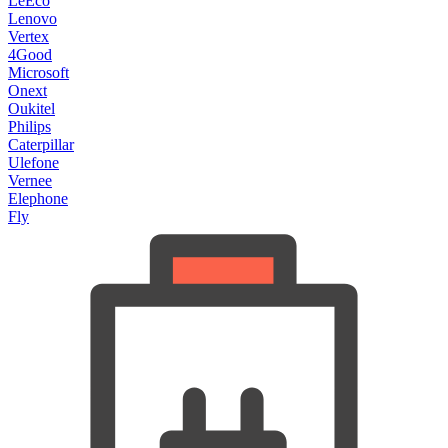
LeEco
Lenovo
Vertex
4Good
Microsoft
Onext
Oukitel
Philips
Caterpillar
Ulefone
Vernee
Elephone
Fly