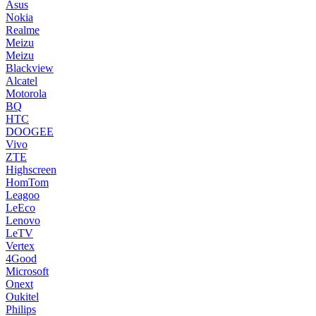
Asus
Nokia
Realme
Meizu
Meizu
Blackview
Alcatel
Motorola
BQ
HTC
DOOGEE
Vivo
ZTE
Highscreen
HomTom
Leagoo
LeEco
Lenovo
LeTV
Vertex
4Good
Microsoft
Onext
Oukitel
Philips