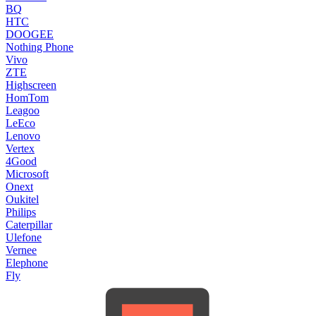
BQ
HTC
DOOGEE
Nothing Phone
Vivo
ZTE
Highscreen
HomTom
Leagoo
LeEco
Lenovo
Vertex
4Good
Microsoft
Onext
Oukitel
Philips
Caterpillar
Ulefone
Vernee
Elephone
Fly