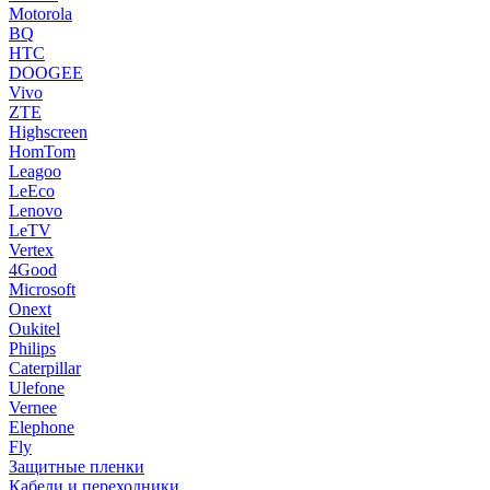
Motorola
BQ
HTC
DOOGEE
Vivo
ZTE
Highscreen
HomTom
Leagoo
LeEco
Lenovo
LeTV
Vertex
4Good
Microsoft
Onext
Oukitel
Philips
Caterpillar
Ulefone
Vernee
Elephone
Fly
Защитные пленки
Кабели и переходники