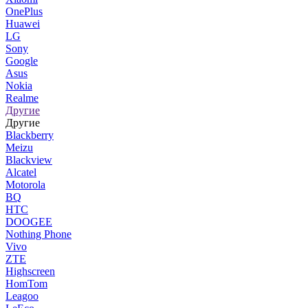
OnePlus
Huawei
LG
Sony
Google
Asus
Nokia
Realme
Другие
Другие
Blackberry
Meizu
Blackview
Alcatel
Motorola
BQ
HTC
DOOGEE
Nothing Phone
Vivo
ZTE
Highscreen
HomTom
Leagoo