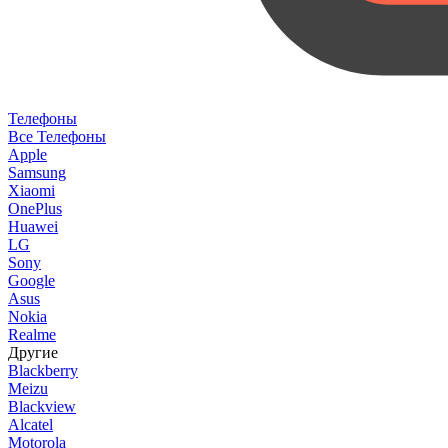
Телефоны
Все Телефоны
Apple
Samsung
Xiaomi
OnePlus
Huawei
LG
Sony
Google
Asus
Nokia
Realme
Другие
Blackberry
Meizu
Blackview
Alcatel
Motorola