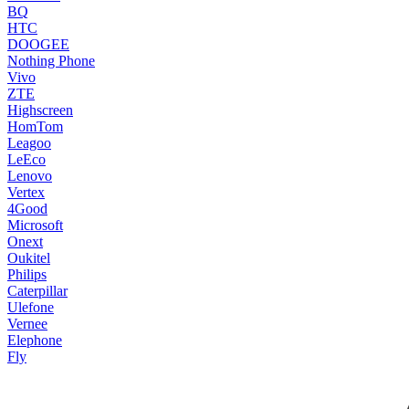
BQ
HTC
DOOGEE
Nothing Phone
Vivo
ZTE
Highscreen
HomTom
Leagoo
LeEco
Lenovo
Vertex
4Good
Microsoft
Onext
Oukitel
Philips
Caterpillar
Ulefone
Vernee
Elephone
Fly