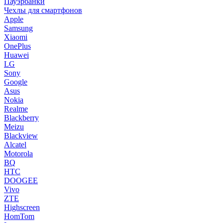
Пауэрбанки
Чехлы для смартфонов
Apple
Samsung
Xiaomi
OnePlus
Huawei
LG
Sony
Google
Asus
Nokia
Realme
Blackberry
Meizu
Blackview
Alcatel
Motorola
BQ
HTC
DOOGEE
Vivo
ZTE
Highscreen
HomTom