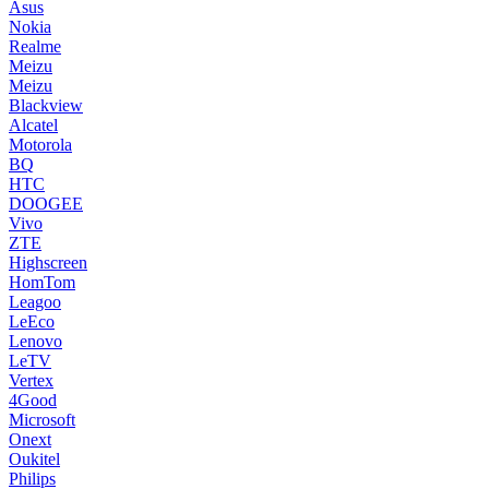
Asus
Nokia
Realme
Meizu
Meizu
Blackview
Alcatel
Motorola
BQ
HTC
DOOGEE
Vivo
ZTE
Highscreen
HomTom
Leagoo
LeEco
Lenovo
LeTV
Vertex
4Good
Microsoft
Onext
Oukitel
Philips