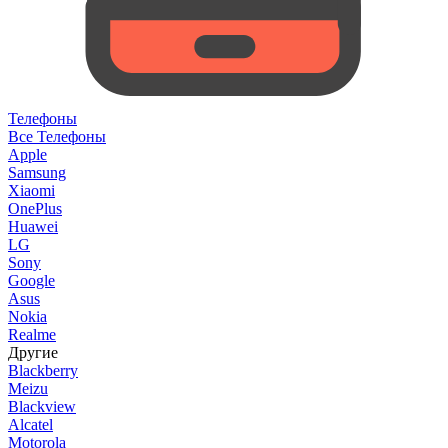
Телефоны
Все Телефоны
Apple
Samsung
Xiaomi
OnePlus
Huawei
LG
Sony
Google
Asus
Nokia
Realme
Другие
Blackberry
Meizu
Blackview
Alcatel
Motorola