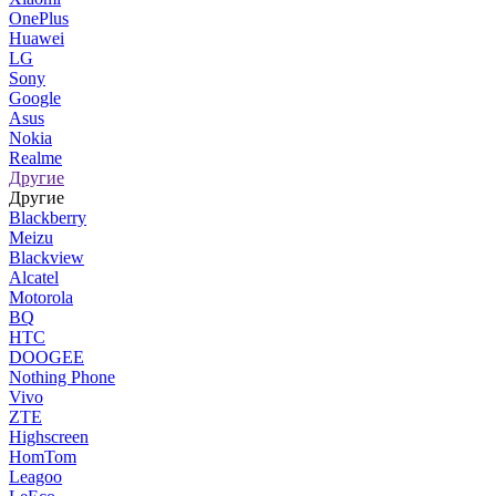
OnePlus
Huawei
LG
Sony
Google
Asus
Nokia
Realme
Другие
Другие
Blackberry
Meizu
Blackview
Alcatel
Motorola
BQ
HTC
DOOGEE
Nothing Phone
Vivo
ZTE
Highscreen
HomTom
Leagoo