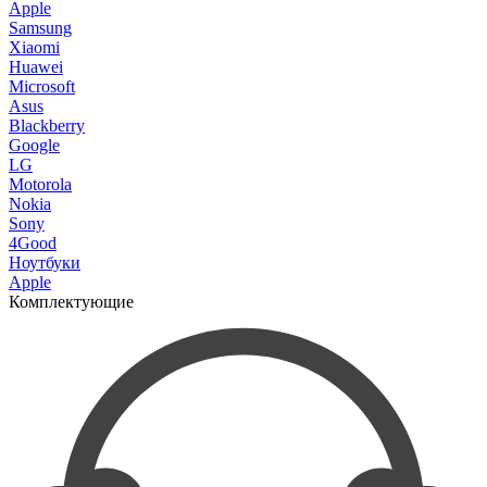
Apple
Samsung
Xiaomi
Huawei
Microsoft
Asus
Blackberry
Google
LG
Motorola
Nokia
Sony
4Good
Ноутбуки
Apple
Комплектующие