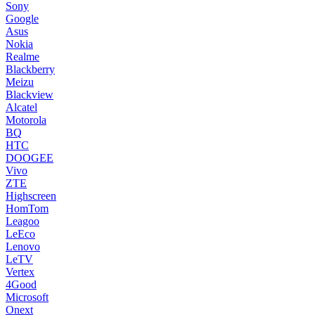
Sony
Google
Asus
Nokia
Realme
Blackberry
Meizu
Blackview
Alcatel
Motorola
BQ
HTC
DOOGEE
Vivo
ZTE
Highscreen
HomTom
Leagoo
LeEco
Lenovo
LeTV
Vertex
4Good
Microsoft
Onext