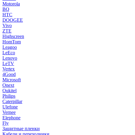
Motorola
BQ
HTC
DOOGEE
Vivo
ZTE
Highscreen
HomTom
Leagoo
LeEco
Lenovo
LeTV
Vertex
4Good
Microsoft
Onext
Oukitel
Philips
Caterpillar
Ulefone
Vernee
Elephone
Fly
Защитные пленки
Кабели и переходники