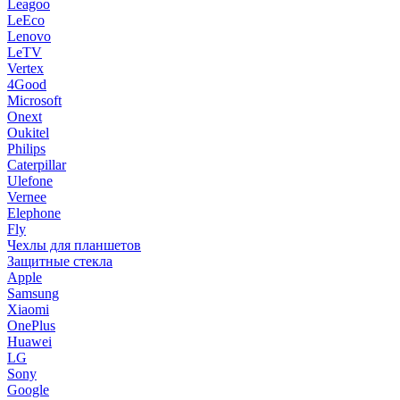
Leagoo
LeEco
Lenovo
LeTV
Vertex
4Good
Microsoft
Onext
Oukitel
Philips
Caterpillar
Ulefone
Vernee
Elephone
Fly
Чехлы для планшетов
Защитные стекла
Apple
Samsung
Xiaomi
OnePlus
Huawei
LG
Sony
Google