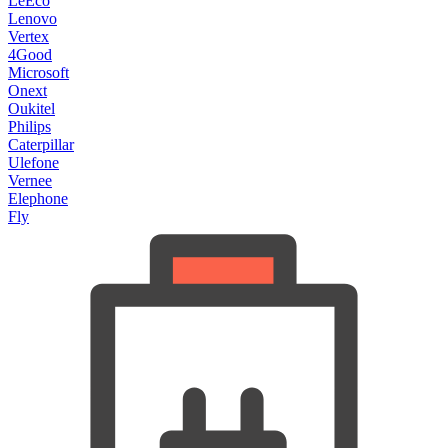
LeEco
Lenovo
Vertex
4Good
Microsoft
Onext
Oukitel
Philips
Caterpillar
Ulefone
Vernee
Elephone
Fly