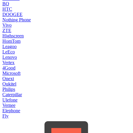
BQ
HTC
DOOGEE
Nothing Phone
Vivo
ZTE
Highscreen
HomTom
Leagoo
LeEco
Lenovo
Vertex
4Good
Microsoft
Onext
Oukitel
Philips
Caterpillar
Ulefone
Vernee
Elephone
Fly