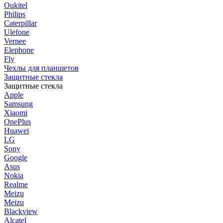
Oukitel
Philips
Caterpillar
Ulefone
Vernee
Elephone
Fly
Чехлы для планшетов
Защитные стекла
Защитные стекла
Apple
Samsung
Xiaomi
OnePlus
Huawei
LG
Sony
Google
Asus
Nokia
Realme
Meizu
Meizu
Blackview
Alcatel