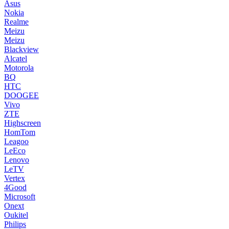
Asus
Nokia
Realme
Meizu
Meizu
Blackview
Alcatel
Motorola
BQ
HTC
DOOGEE
Vivo
ZTE
Highscreen
HomTom
Leagoo
LeEco
Lenovo
LeTV
Vertex
4Good
Microsoft
Onext
Oukitel
Philips