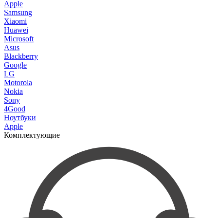
Apple
Samsung
Xiaomi
Huawei
Microsoft
Asus
Blackberry
Google
LG
Motorola
Nokia
Sony
4Good
Ноутбуки
Apple
Комплектующие