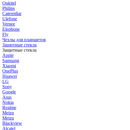
Oukitel
Philips
Caterpillar
Ulefone
Vernee
Elephone
Fly
Чехлы для планшетов
Защитные стекла
Защитные стекла
Apple
Samsung
Xiaomi
OnePlus
Huawei
LG
Sony
Google
Asus
Nokia
Realme
Meizu
Meizu
Blackview
Alcatel