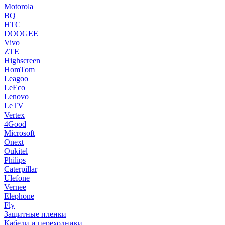
Motorola
BQ
HTC
DOOGEE
Vivo
ZTE
Highscreen
HomTom
Leagoo
LeEco
Lenovo
LeTV
Vertex
4Good
Microsoft
Onext
Oukitel
Philips
Caterpillar
Ulefone
Vernee
Elephone
Fly
Защитные пленки
Кабели и переходники