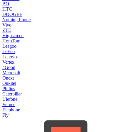
BQ
HTC
DOOGEE
Nothing Phone
Vivo
ZTE
Highscreen
HomTom
Leagoo
LeEco
Lenovo
Vertex
4Good
Microsoft
Onext
Oukitel
Philips
Caterpillar
Ulefone
Vernee
Elephone
Fly