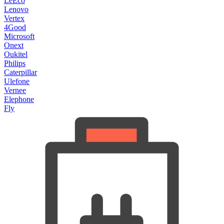
LeEco
Lenovo
Vertex
4Good
Microsoft
Onext
Oukitel
Philips
Caterpillar
Ulefone
Vernee
Elephone
Fly