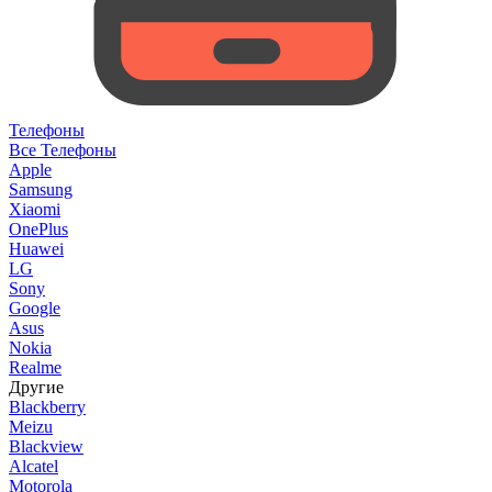
Телефоны
Все Телефоны
Apple
Samsung
Xiaomi
OnePlus
Huawei
LG
Sony
Google
Asus
Nokia
Realme
Другие
Blackberry
Meizu
Blackview
Alcatel
Motorola