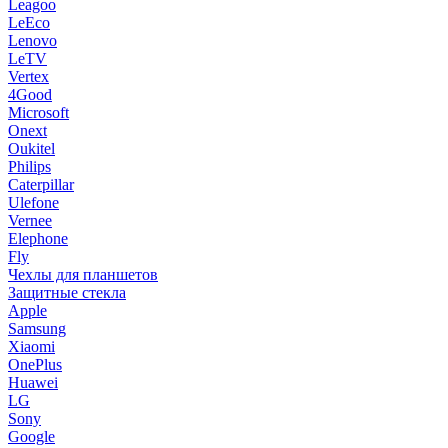
Leagoo
LeEco
Lenovo
LeTV
Vertex
4Good
Microsoft
Onext
Oukitel
Philips
Caterpillar
Ulefone
Vernee
Elephone
Fly
Чехлы для планшетов
Защитные стекла
Apple
Samsung
Xiaomi
OnePlus
Huawei
LG
Sony
Google