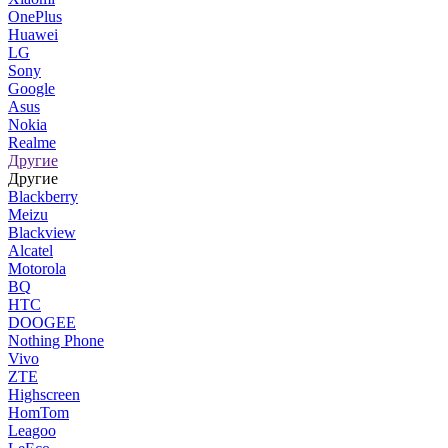
OnePlus
Huawei
LG
Sony
Google
Asus
Nokia
Realme
Другие
Другие
Blackberry
Meizu
Blackview
Alcatel
Motorola
BQ
HTC
DOOGEE
Nothing Phone
Vivo
ZTE
Highscreen
HomTom
Leagoo