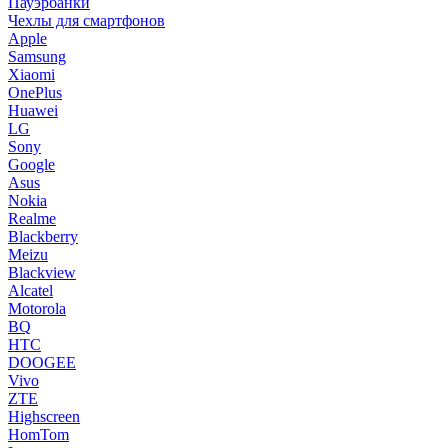
Пауэрбанки
Чехлы для смартфонов
Apple
Samsung
Xiaomi
OnePlus
Huawei
LG
Sony
Google
Asus
Nokia
Realme
Blackberry
Meizu
Blackview
Alcatel
Motorola
BQ
HTC
DOOGEE
Vivo
ZTE
Highscreen
HomTom