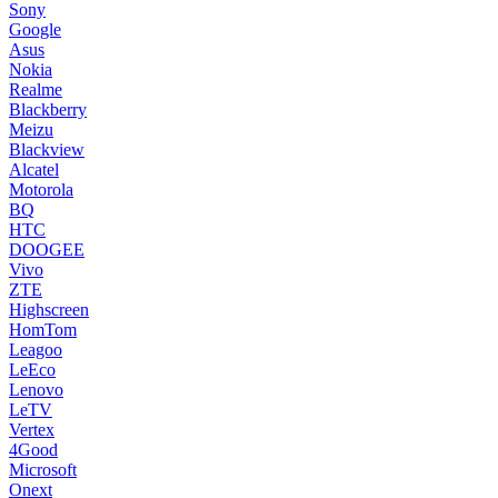
Sony
Google
Asus
Nokia
Realme
Blackberry
Meizu
Blackview
Alcatel
Motorola
BQ
HTC
DOOGEE
Vivo
ZTE
Highscreen
HomTom
Leagoo
LeEco
Lenovo
LeTV
Vertex
4Good
Microsoft
Onext