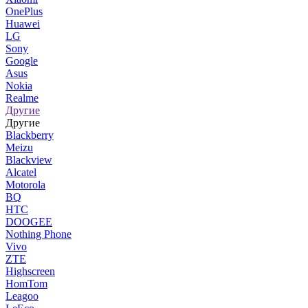
OnePlus
Huawei
LG
Sony
Google
Asus
Nokia
Realme
Другие
Другие
Blackberry
Meizu
Blackview
Alcatel
Motorola
BQ
HTC
DOOGEE
Nothing Phone
Vivo
ZTE
Highscreen
HomTom
Leagoo