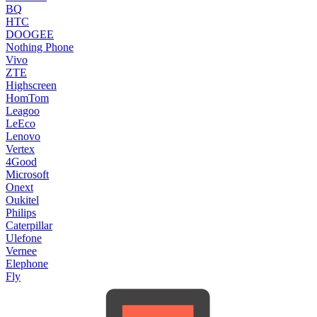
BQ
HTC
DOOGEE
Nothing Phone
Vivo
ZTE
Highscreen
HomTom
Leagoo
LeEco
Lenovo
Vertex
4Good
Microsoft
Onext
Oukitel
Philips
Caterpillar
Ulefone
Vernee
Elephone
Fly