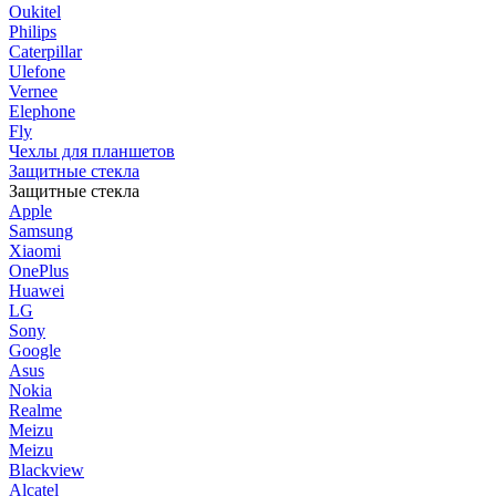
Oukitel
Philips
Caterpillar
Ulefone
Vernee
Elephone
Fly
Чехлы для планшетов
Защитные стекла
Защитные стекла
Apple
Samsung
Xiaomi
OnePlus
Huawei
LG
Sony
Google
Asus
Nokia
Realme
Meizu
Meizu
Blackview
Alcatel