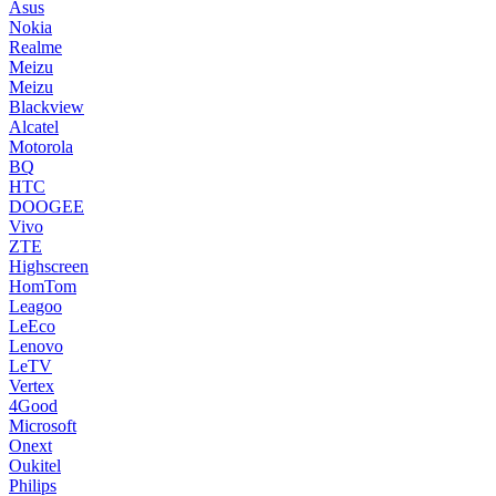
Asus
Nokia
Realme
Meizu
Meizu
Blackview
Alcatel
Motorola
BQ
HTC
DOOGEE
Vivo
ZTE
Highscreen
HomTom
Leagoo
LeEco
Lenovo
LeTV
Vertex
4Good
Microsoft
Onext
Oukitel
Philips