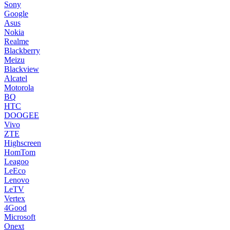
Sony
Google
Asus
Nokia
Realme
Blackberry
Meizu
Blackview
Alcatel
Motorola
BQ
HTC
DOOGEE
Vivo
ZTE
Highscreen
HomTom
Leagoo
LeEco
Lenovo
LeTV
Vertex
4Good
Microsoft
Onext