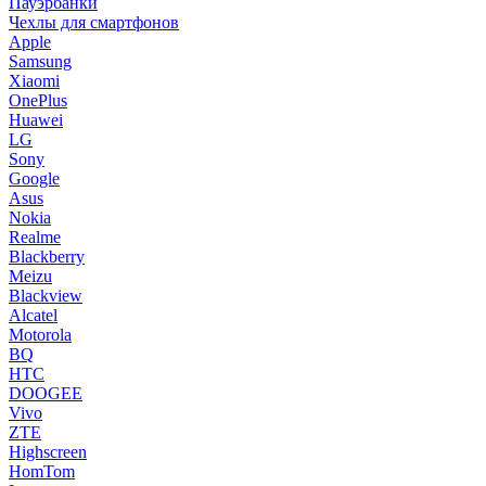
Пауэрбанки
Чехлы для смартфонов
Apple
Samsung
Xiaomi
OnePlus
Huawei
LG
Sony
Google
Asus
Nokia
Realme
Blackberry
Meizu
Blackview
Alcatel
Motorola
BQ
HTC
DOOGEE
Vivo
ZTE
Highscreen
HomTom