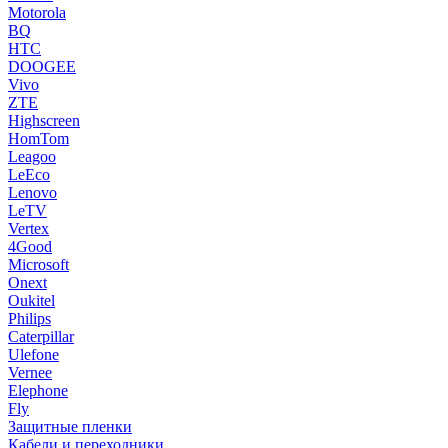
Motorola
BQ
HTC
DOOGEE
Vivo
ZTE
Highscreen
HomTom
Leagoo
LeEco
Lenovo
LeTV
Vertex
4Good
Microsoft
Onext
Oukitel
Philips
Caterpillar
Ulefone
Vernee
Elephone
Fly
Защитные пленки
Кабели и переходники