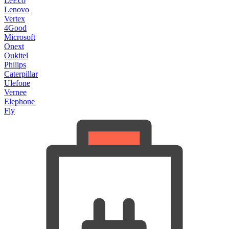
LeEco
Lenovo
Vertex
4Good
Microsoft
Onext
Oukitel
Philips
Caterpillar
Ulefone
Vernee
Elephone
Fly