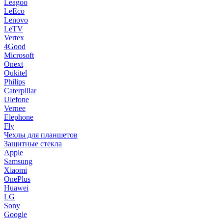
Leagoo
LeEco
Lenovo
LeTV
Vertex
4Good
Microsoft
Onext
Oukitel
Philips
Caterpillar
Ulefone
Vernee
Elephone
Fly
Чехлы для планшетов
Защитные стекла
Apple
Samsung
Xiaomi
OnePlus
Huawei
LG
Sony
Google