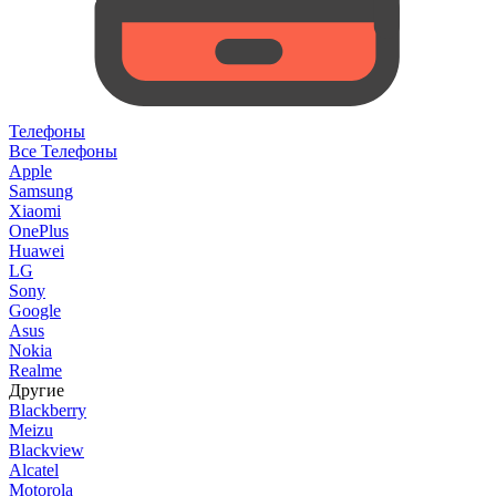
Телефоны
Все Телефоны
Apple
Samsung
Xiaomi
OnePlus
Huawei
LG
Sony
Google
Asus
Nokia
Realme
Другие
Blackberry
Meizu
Blackview
Alcatel
Motorola