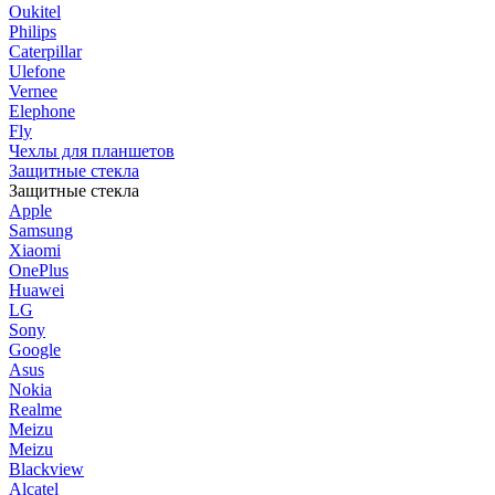
Oukitel
Philips
Caterpillar
Ulefone
Vernee
Elephone
Fly
Чехлы для планшетов
Защитные стекла
Защитные стекла
Apple
Samsung
Xiaomi
OnePlus
Huawei
LG
Sony
Google
Asus
Nokia
Realme
Meizu
Meizu
Blackview
Alcatel