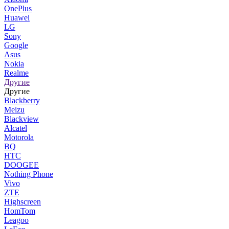
OnePlus
Huawei
LG
Sony
Google
Asus
Nokia
Realme
Другие
Другие
Blackberry
Meizu
Blackview
Alcatel
Motorola
BQ
HTC
DOOGEE
Nothing Phone
Vivo
ZTE
Highscreen
HomTom
Leagoo