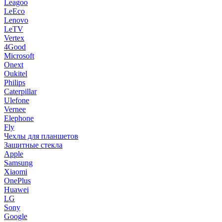
Leagoo
LeEco
Lenovo
LeTV
Vertex
4Good
Microsoft
Onext
Oukitel
Philips
Caterpillar
Ulefone
Vernee
Elephone
Fly
Чехлы для планшетов
Защитные стекла
Apple
Samsung
Xiaomi
OnePlus
Huawei
LG
Sony
Google