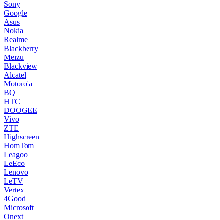
Sony
Google
Asus
Nokia
Realme
Blackberry
Meizu
Blackview
Alcatel
Motorola
BQ
HTC
DOOGEE
Vivo
ZTE
Highscreen
HomTom
Leagoo
LeEco
Lenovo
LeTV
Vertex
4Good
Microsoft
Onext