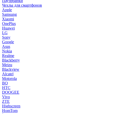
Пауэрбанки
Чехлы для смартфонов
Apple
Samsung
Xiaomi
OnePlus
Huawei
LG
Sony
Google
Asus
Nokia
Realme
Blackberry
Meizu
Blackview
Alcatel
Motorola
BQ
HTC
DOOGEE
Vivo
ZTE
Highscreen
HomTom