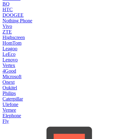
BQ
HTC
DOOGEE
Nothing Phone
Vivo
ZTE
Highscreen
HomTom
Leagoo
LeEco
Lenovo
Vertex
4Good
Microsoft
Onext
Oukitel
Philips
Caterpillar
Ulefone
Vernee
Elephone
Fly