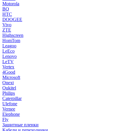
Motorola
BQ
HTC
DOOGEE
Vivo
ZTE
Highscreen
HomTom
Leagoo
LeEco
Lenovo
LeTV
Vertex
4Good
Microsoft
Onext
Oukitel
Philips
Caterpillar
Ulefone
Vernee
Elephone
Fly
Защитные пленки
Кабели и переходники