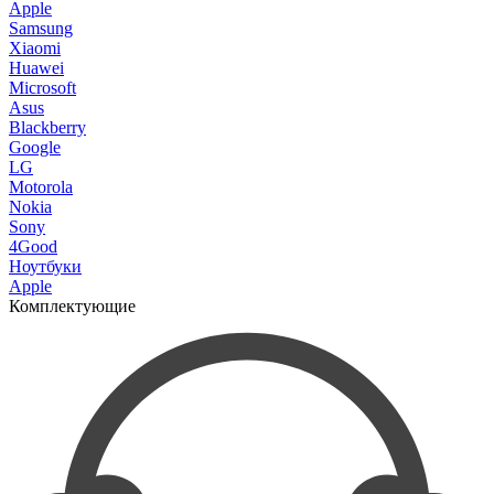
Apple
Samsung
Xiaomi
Huawei
Microsoft
Asus
Blackberry
Google
LG
Motorola
Nokia
Sony
4Good
Ноутбуки
Apple
Комплектующие