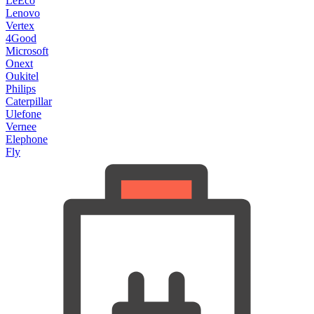
LeEco
Lenovo
Vertex
4Good
Microsoft
Onext
Oukitel
Philips
Caterpillar
Ulefone
Vernee
Elephone
Fly