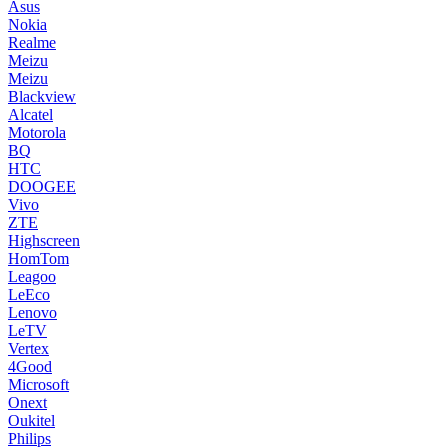
Asus
Nokia
Realme
Meizu
Meizu
Blackview
Alcatel
Motorola
BQ
HTC
DOOGEE
Vivo
ZTE
Highscreen
HomTom
Leagoo
LeEco
Lenovo
LeTV
Vertex
4Good
Microsoft
Onext
Oukitel
Philips