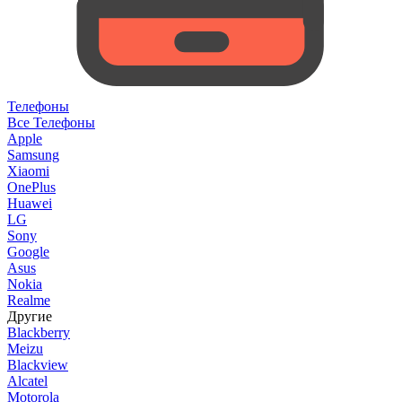
Телефоны
Все Телефоны
Apple
Samsung
Xiaomi
OnePlus
Huawei
LG
Sony
Google
Asus
Nokia
Realme
Другие
Blackberry
Meizu
Blackview
Alcatel
Motorola