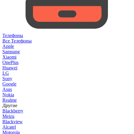
Телефоны
Все Телефоны
Apple
Samsung
Xiaomi
OnePlus
Huawei
LG
Sony
Google
Asus
Nokia
Realme
Другие
Blackberry
Meizu
Blackview
Alcatel
Motorola