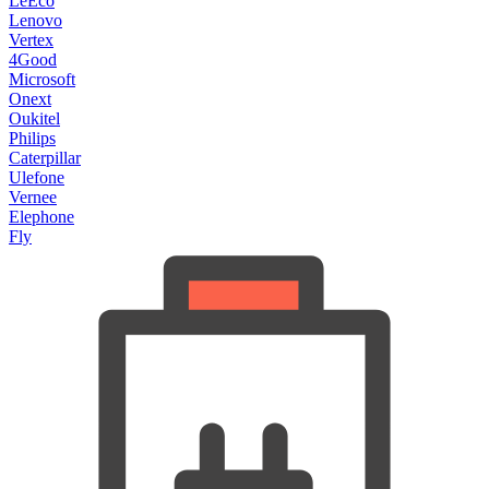
LeEco
Lenovo
Vertex
4Good
Microsoft
Onext
Oukitel
Philips
Caterpillar
Ulefone
Vernee
Elephone
Fly