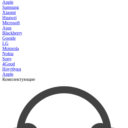
Apple
Samsung
Xiaomi
Huawei
Microsoft
Asus
Blackberry
Google
LG
Motorola
Nokia
Sony
4Good
Ноутбуки
Apple
Комплектующие