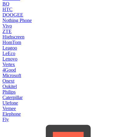
BQ
HTC
DOOGEE
Nothing Phone
Vivo
ZTE
Highscreen
HomTom
Leagoo
LeEco
Lenovo
Vertex
4Good
Microsoft
Onext
Oukitel
Philips
Caterpillar
Ulefone
Vernee
Elephone
Fly