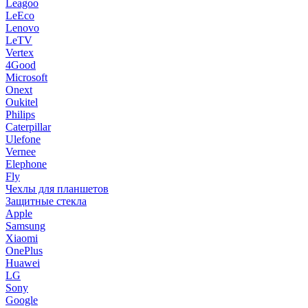
Leagoo
LeEco
Lenovo
LeTV
Vertex
4Good
Microsoft
Onext
Oukitel
Philips
Caterpillar
Ulefone
Vernee
Elephone
Fly
Чехлы для планшетов
Защитные стекла
Apple
Samsung
Xiaomi
OnePlus
Huawei
LG
Sony
Google