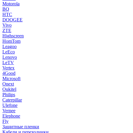
Motorola
BQ
HTC
DOOGEE
Vivo
ZTE
Highscreen
HomTom
Leagoo
LeEco
Lenovo
LeTV
Vertex
4Good
Microsoft
Onext
Oukitel
Philips
Caterpillar
Ulefone
Vernee
Elephone
Fly
Защитные пленки
Кабели и переходники