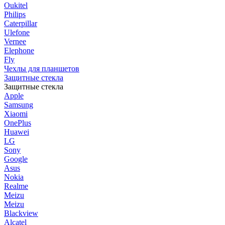
Oukitel
Philips
Caterpillar
Ulefone
Vernee
Elephone
Fly
Чехлы для планшетов
Защитные стекла
Защитные стекла
Apple
Samsung
Xiaomi
OnePlus
Huawei
LG
Sony
Google
Asus
Nokia
Realme
Meizu
Meizu
Blackview
Alcatel