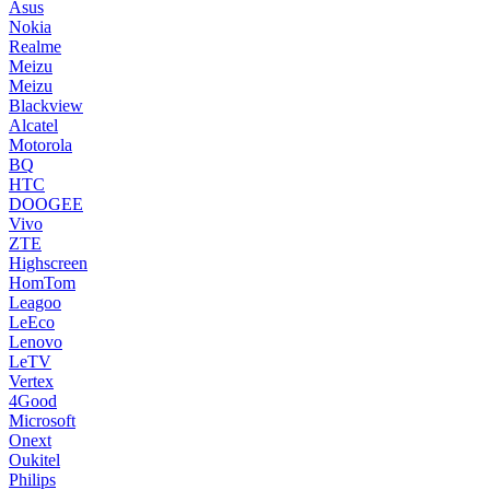
Asus
Nokia
Realme
Meizu
Meizu
Blackview
Alcatel
Motorola
BQ
HTC
DOOGEE
Vivo
ZTE
Highscreen
HomTom
Leagoo
LeEco
Lenovo
LeTV
Vertex
4Good
Microsoft
Onext
Oukitel
Philips