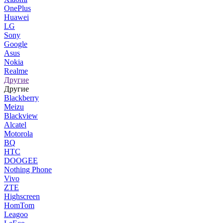
OnePlus
Huawei
LG
Sony
Google
Asus
Nokia
Realme
Другие
Другие
Blackberry
Meizu
Blackview
Alcatel
Motorola
BQ
HTC
DOOGEE
Nothing Phone
Vivo
ZTE
Highscreen
HomTom
Leagoo