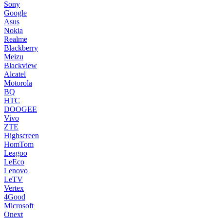
Sony
Google
Asus
Nokia
Realme
Blackberry
Meizu
Blackview
Alcatel
Motorola
BQ
HTC
DOOGEE
Vivo
ZTE
Highscreen
HomTom
Leagoo
LeEco
Lenovo
LeTV
Vertex
4Good
Microsoft
Onext