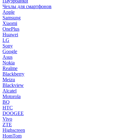
Пауэрбанки
Чехлы для смартфонов
Apple
Samsung
Xiaomi
OnePlus
Huawei
LG
Sony
Google
Asus
Nokia
Realme
Blackberry
Meizu
Blackview
Alcatel
Motorola
BQ
HTC
DOOGEE
Vivo
ZTE
Highscreen
HomTom