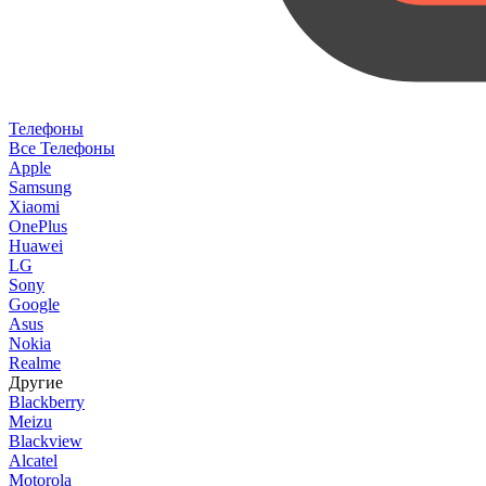
Телефоны
Все Телефоны
Apple
Samsung
Xiaomi
OnePlus
Huawei
LG
Sony
Google
Asus
Nokia
Realme
Другие
Blackberry
Meizu
Blackview
Alcatel
Motorola