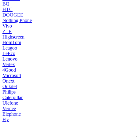
BQ
HTC
DOOGEE
Nothing Phone
Vivo
ZTE
Highscreen
HomTom
Leagoo
LeEco
Lenovo
Vertex
4Good
Microsoft
Onext
Oukitel
Philips
Caterpillar
Ulefone
Vernee
Elephone
Fly