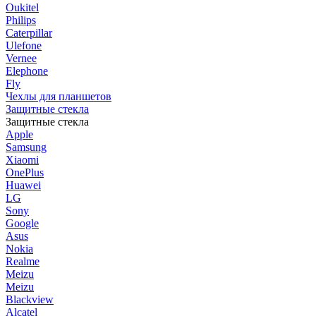
Oukitel
Philips
Caterpillar
Ulefone
Vernee
Elephone
Fly
Чехлы для планшетов
Защитные стекла
Защитные стекла
Apple
Samsung
Xiaomi
OnePlus
Huawei
LG
Sony
Google
Asus
Nokia
Realme
Meizu
Meizu
Blackview
Alcatel