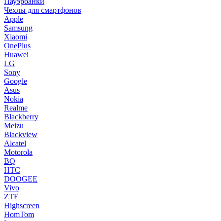
Пауэрбанки
Чехлы для смартфонов
Apple
Samsung
Xiaomi
OnePlus
Huawei
LG
Sony
Google
Asus
Nokia
Realme
Blackberry
Meizu
Blackview
Alcatel
Motorola
BQ
HTC
DOOGEE
Vivo
ZTE
Highscreen
HomTom