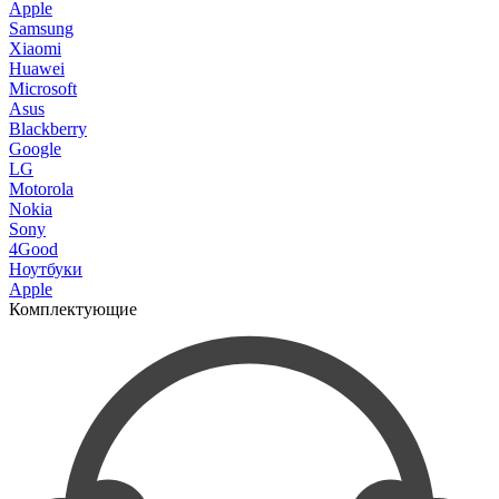
Apple
Samsung
Xiaomi
Huawei
Microsoft
Asus
Blackberry
Google
LG
Motorola
Nokia
Sony
4Good
Ноутбуки
Apple
Комплектующие