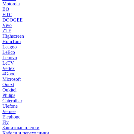
Motorola
BQ
HTC
DOOGEE
Vivo
ZTE
Highscreen
HomTom
Leagoo
LeEco
Lenovo
LeTV
Vertex
4Good
Microsoft
Onext
Oukitel
Philips
Caterpillar
Ulefone
Vernee
Elephone
Fly
Защитные пленки
Кабели и переходники