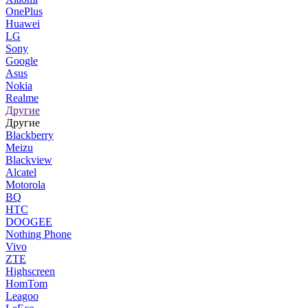
OnePlus
Huawei
LG
Sony
Google
Asus
Nokia
Realme
Другие
Другие
Blackberry
Meizu
Blackview
Alcatel
Motorola
BQ
HTC
DOOGEE
Nothing Phone
Vivo
ZTE
Highscreen
HomTom
Leagoo