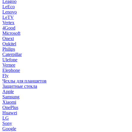
Leagoo
LeEco
Lenovo
LeTV
Vertex
4Good
Microsoft
Onext
Oukitel
Philips
Caterpillar
Ulefone
Vernee
Elephone
Fly
Чехлы для планшетов
Защитные стекла
Apple
Samsung
Xiaomi
OnePlus
Huawei
LG
Sony
Google