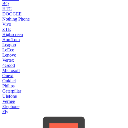
BQ
HTC
DOOGEE
Nothing Phone
Vivo
ZTE
Highscreen
HomTom
Leagoo
LeEco
Lenovo
Vertex
4Good
Microsoft
Onext
Oukitel
Philips
Caterpillar
Ulefone
Vernee
Elephone
Fly