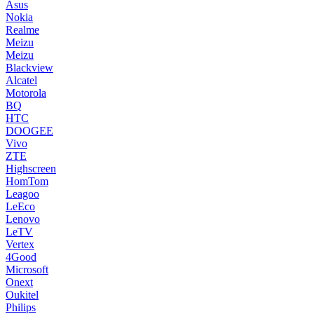
Asus
Nokia
Realme
Meizu
Meizu
Blackview
Alcatel
Motorola
BQ
HTC
DOOGEE
Vivo
ZTE
Highscreen
HomTom
Leagoo
LeEco
Lenovo
LeTV
Vertex
4Good
Microsoft
Onext
Oukitel
Philips