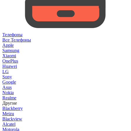
Телефоны
Все Телефоны
Apple
Samsung
Xiaomi
OnePlus
Huawei
LG
Sony
Google
Asus
Nokia
Realme
Другие
Blackberry
Meizu
Blackview
Alcatel
Motorola