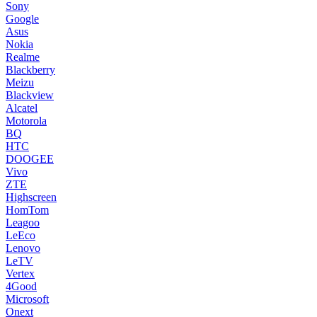
Sony
Google
Asus
Nokia
Realme
Blackberry
Meizu
Blackview
Alcatel
Motorola
BQ
HTC
DOOGEE
Vivo
ZTE
Highscreen
HomTom
Leagoo
LeEco
Lenovo
LeTV
Vertex
4Good
Microsoft
Onext