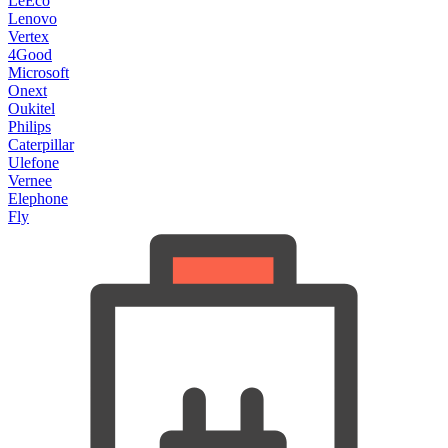
LeEco
Lenovo
Vertex
4Good
Microsoft
Onext
Oukitel
Philips
Caterpillar
Ulefone
Vernee
Elephone
Fly