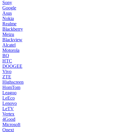
Sony
Google
Asus
Nokia
Realme
Blackberry
Meizu
Blackview
Alcatel
Motorola
BQ
HTC
DOOGEE
Vivo
ZTE
Highscreen
HomTom
Leagoo
LeEco
Lenovo
LeTV
Vertex
4Good
Microsoft
Onext