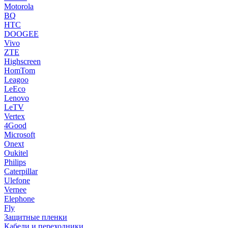
Motorola
BQ
HTC
DOOGEE
Vivo
ZTE
Highscreen
HomTom
Leagoo
LeEco
Lenovo
LeTV
Vertex
4Good
Microsoft
Onext
Oukitel
Philips
Caterpillar
Ulefone
Vernee
Elephone
Fly
Защитные пленки
Кабели и переходники