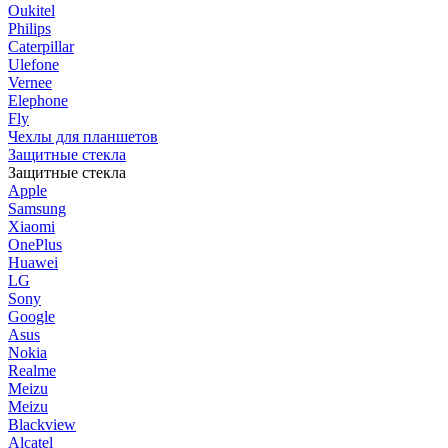
Oukitel
Philips
Caterpillar
Ulefone
Vernee
Elephone
Fly
Чехлы для планшетов
Защитные стекла
Защитные стекла
Apple
Samsung
Xiaomi
OnePlus
Huawei
LG
Sony
Google
Asus
Nokia
Realme
Meizu
Meizu
Blackview
Alcatel