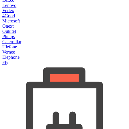
LeEco
Lenovo
Vertex
4Good
Microsoft
Onext
Oukitel
Philips
Caterpillar
Ulefone
Vernee
Elephone
Fly