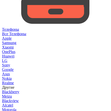
Телефоны
Все Телефоны
Apple
Samsung
Xiaomi
OnePlus
Huawei
LG
Sony
Google
Asus
Nokia
Realme
Другие
Blackberry
Meizu
Blackview
Alcatel
Motorola