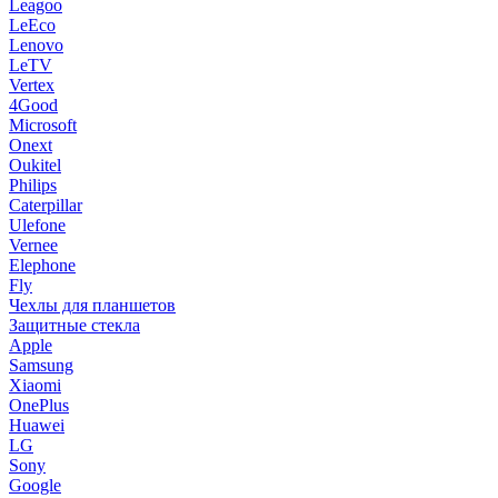
Leagoo
LeEco
Lenovo
LeTV
Vertex
4Good
Microsoft
Onext
Oukitel
Philips
Caterpillar
Ulefone
Vernee
Elephone
Fly
Чехлы для планшетов
Защитные стекла
Apple
Samsung
Xiaomi
OnePlus
Huawei
LG
Sony
Google