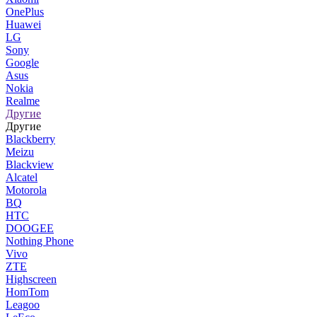
OnePlus
Huawei
LG
Sony
Google
Asus
Nokia
Realme
Другие
Другие
Blackberry
Meizu
Blackview
Alcatel
Motorola
BQ
HTC
DOOGEE
Nothing Phone
Vivo
ZTE
Highscreen
HomTom
Leagoo