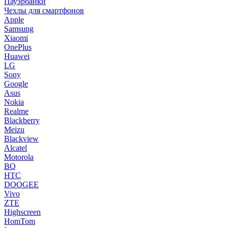
Пауэрбанки
Чехлы для смартфонов
Apple
Samsung
Xiaomi
OnePlus
Huawei
LG
Sony
Google
Asus
Nokia
Realme
Blackberry
Meizu
Blackview
Alcatel
Motorola
BQ
HTC
DOOGEE
Vivo
ZTE
Highscreen
HomTom