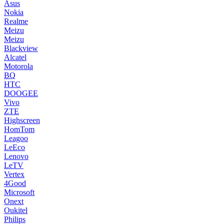
Asus
Nokia
Realme
Meizu
Meizu
Blackview
Alcatel
Motorola
BQ
HTC
DOOGEE
Vivo
ZTE
Highscreen
HomTom
Leagoo
LeEco
Lenovo
LeTV
Vertex
4Good
Microsoft
Onext
Oukitel
Philips