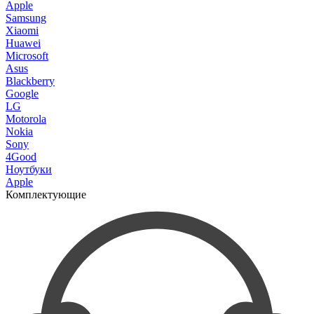
Apple
Samsung
Xiaomi
Huawei
Microsoft
Asus
Blackberry
Google
LG
Motorola
Nokia
Sony
4Good
Ноутбуки
Apple
Комплектующие