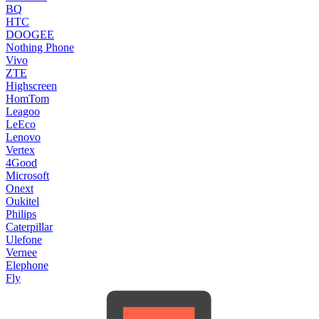
BQ
HTC
DOOGEE
Nothing Phone
Vivo
ZTE
Highscreen
HomTom
Leagoo
LeEco
Lenovo
Vertex
4Good
Microsoft
Onext
Oukitel
Philips
Caterpillar
Ulefone
Vernee
Elephone
Fly