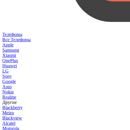
Телефоны
Все Телефоны
Apple
Samsung
Xiaomi
OnePlus
Huawei
LG
Sony
Google
Asus
Nokia
Realme
Другие
Blackberry
Meizu
Blackview
Alcatel
Motorola