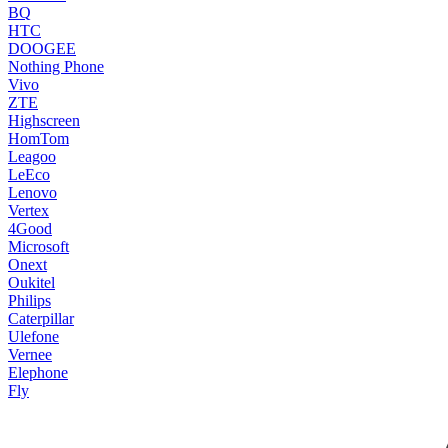
BQ
HTC
DOOGEE
Nothing Phone
Vivo
ZTE
Highscreen
HomTom
Leagoo
LeEco
Lenovo
Vertex
4Good
Microsoft
Onext
Oukitel
Philips
Caterpillar
Ulefone
Vernee
Elephone
Fly