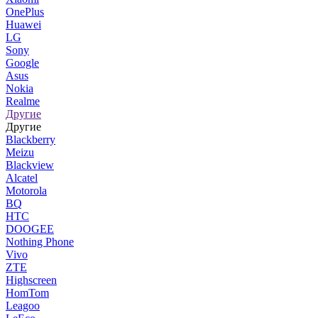
OnePlus
Huawei
LG
Sony
Google
Asus
Nokia
Realme
Другие
Другие
Blackberry
Meizu
Blackview
Alcatel
Motorola
BQ
HTC
DOOGEE
Nothing Phone
Vivo
ZTE
Highscreen
HomTom
Leagoo