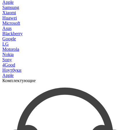
Apple
Samsung
Xiaomi
Huawei
Microsoft
Asus
Blackberry
Google
LG
Motorola
Nokia
Sony
4Good
Ноутбуки
Apple
Комплектующие