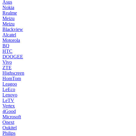
Asus
Nokia
Realme
Meizu
Meizu
Blackview
Alcatel
Motorola
BQ
HTC
DOOGEE
Vivo
ZTE
Highscreen
HomTom
Leagoo
LeEco
Lenovo
LeTV
Vertex
4Good
Microsoft
Onext
Oukitel
Philips