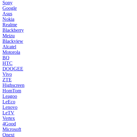
Sony
Google
Asus
Nokia
Realme
Blackberry
Meizu
Blackview
Alcatel
Motorola
BQ
HTC
DOOGEE
Vivo
ZTE
Highscreen
HomTom
Leagoo
LeEco
Lenovo
LeTV
Vertex
4Good
Microsoft
Onext