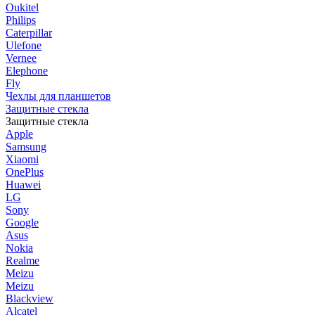
Oukitel
Philips
Caterpillar
Ulefone
Vernee
Elephone
Fly
Чехлы для планшетов
Защитные стекла
Защитные стекла
Apple
Samsung
Xiaomi
OnePlus
Huawei
LG
Sony
Google
Asus
Nokia
Realme
Meizu
Meizu
Blackview
Alcatel