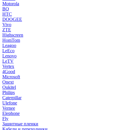
Motorola
BQ
HTC
DOOGEE
Vivo
ZTE
Highscreen
HomTom
Leagoo
LeEco
Lenovo
LeTV
Vertex
4Good
Microsoft
Onext
Oukitel
Philips
Caterpillar
Ulefone
Vernee
Elephone
Fly
Защитные пленки
Кабели и переходники