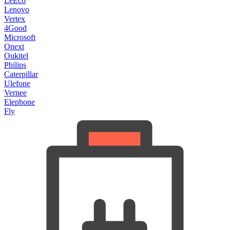
LeEco
Lenovo
Vertex
4Good
Microsoft
Onext
Oukitel
Philips
Caterpillar
Ulefone
Vernee
Elephone
Fly