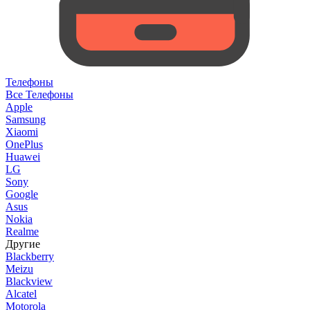
Телефоны
Все Телефоны
Apple
Samsung
Xiaomi
OnePlus
Huawei
LG
Sony
Google
Asus
Nokia
Realme
Другие
Blackberry
Meizu
Blackview
Alcatel
Motorola