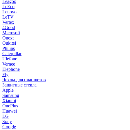
Leagoo
LeEco
Lenovo
LeTV
Vertex
4Good
Microsoft
Onext
Oukitel
Philips
Caterpillar
Ulefone
Vernee
Elephone
Fly
Чехлы для планшетов
Защитные стекла
Apple
Samsung
Xiaomi
OnePlus
Huawei
LG
Sony
Google