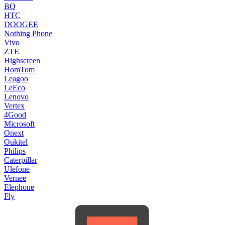
BQ
HTC
DOOGEE
Nothing Phone
Vivo
ZTE
Highscreen
HomTom
Leagoo
LeEco
Lenovo
Vertex
4Good
Microsoft
Onext
Oukitel
Philips
Caterpillar
Ulefone
Vernee
Elephone
Fly