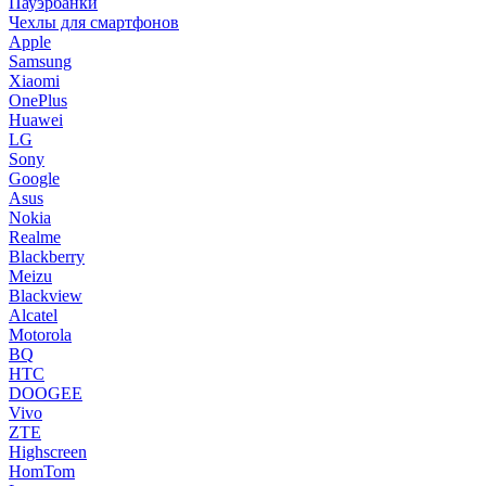
Пауэрбанки
Чехлы для смартфонов
Apple
Samsung
Xiaomi
OnePlus
Huawei
LG
Sony
Google
Asus
Nokia
Realme
Blackberry
Meizu
Blackview
Alcatel
Motorola
BQ
HTC
DOOGEE
Vivo
ZTE
Highscreen
HomTom