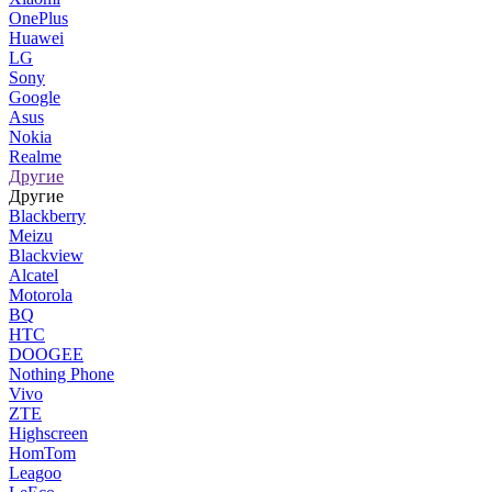
OnePlus
Huawei
LG
Sony
Google
Asus
Nokia
Realme
Другие
Другие
Blackberry
Meizu
Blackview
Alcatel
Motorola
BQ
HTC
DOOGEE
Nothing Phone
Vivo
ZTE
Highscreen
HomTom
Leagoo