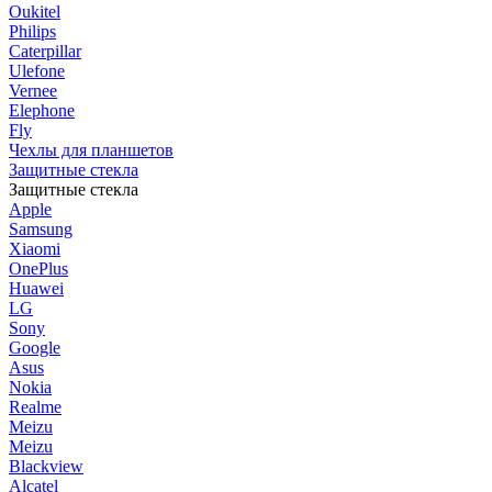
Oukitel
Philips
Caterpillar
Ulefone
Vernee
Elephone
Fly
Чехлы для планшетов
Защитные стекла
Защитные стекла
Apple
Samsung
Xiaomi
OnePlus
Huawei
LG
Sony
Google
Asus
Nokia
Realme
Meizu
Meizu
Blackview
Alcatel