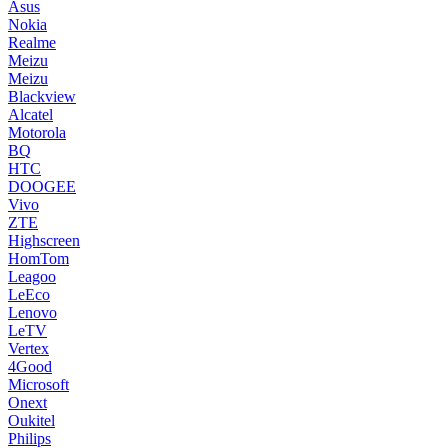
Asus
Nokia
Realme
Meizu
Meizu
Blackview
Alcatel
Motorola
BQ
HTC
DOOGEE
Vivo
ZTE
Highscreen
HomTom
Leagoo
LeEco
Lenovo
LeTV
Vertex
4Good
Microsoft
Onext
Oukitel
Philips