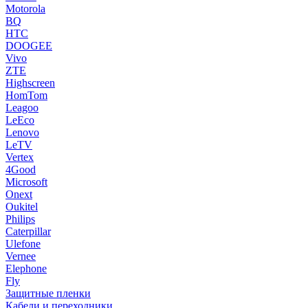
Motorola
BQ
HTC
DOOGEE
Vivo
ZTE
Highscreen
HomTom
Leagoo
LeEco
Lenovo
LeTV
Vertex
4Good
Microsoft
Onext
Oukitel
Philips
Caterpillar
Ulefone
Vernee
Elephone
Fly
Защитные пленки
Кабели и переходники