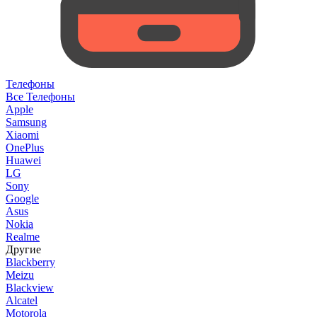
Телефоны
Все Телефоны
Apple
Samsung
Xiaomi
OnePlus
Huawei
LG
Sony
Google
Asus
Nokia
Realme
Другие
Blackberry
Meizu
Blackview
Alcatel
Motorola