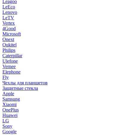
Leagoo
LeEco
Lenovo
LeTV
Vertex
4Good
Microsoft
Onext
Oukitel
Philips
Caterpillar
Ulefone
Vernee
Elephone
Fly
Чехлы для планшетов
Защитные стекла
Apple
Samsung
Xiaomi
OnePlus
Huawei
LG
Sony
Google