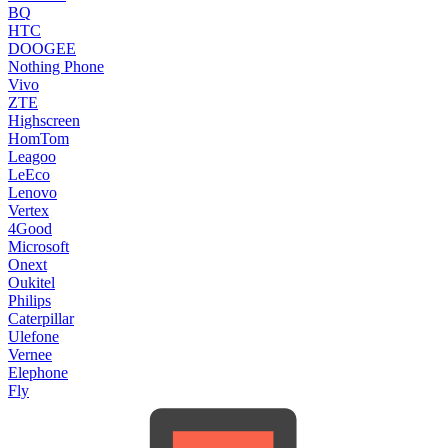
BQ
HTC
DOOGEE
Nothing Phone
Vivo
ZTE
Highscreen
HomTom
Leagoo
LeEco
Lenovo
Vertex
4Good
Microsoft
Onext
Oukitel
Philips
Caterpillar
Ulefone
Vernee
Elephone
Fly