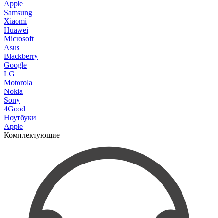
Apple
Samsung
Xiaomi
Huawei
Microsoft
Asus
Blackberry
Google
LG
Motorola
Nokia
Sony
4Good
Ноутбуки
Apple
Комплектующие