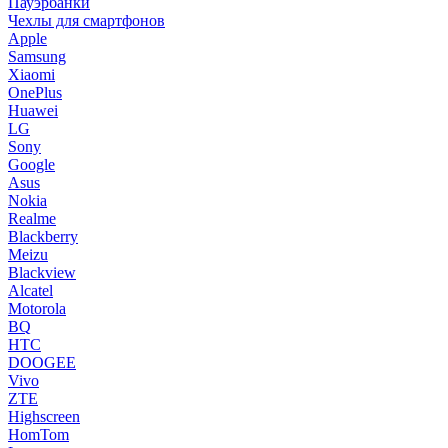
Пауэрбанки
Чехлы для смартфонов
Apple
Samsung
Xiaomi
OnePlus
Huawei
LG
Sony
Google
Asus
Nokia
Realme
Blackberry
Meizu
Blackview
Alcatel
Motorola
BQ
HTC
DOOGEE
Vivo
ZTE
Highscreen
HomTom