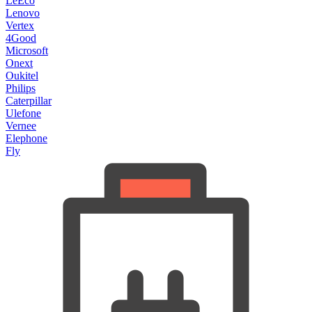
LeEco
Lenovo
Vertex
4Good
Microsoft
Onext
Oukitel
Philips
Caterpillar
Ulefone
Vernee
Elephone
Fly