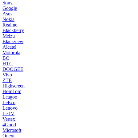
Sony
Google
Asus
Nokia
Realme
Blackberry
Meizu
Blackview
Alcatel
Motorola
BQ
HTC
DOOGEE
Vivo
ZTE
Highscreen
HomTom
Leagoo
LeEco
Lenovo
LeTV
Vertex
4Good
Microsoft
Onext