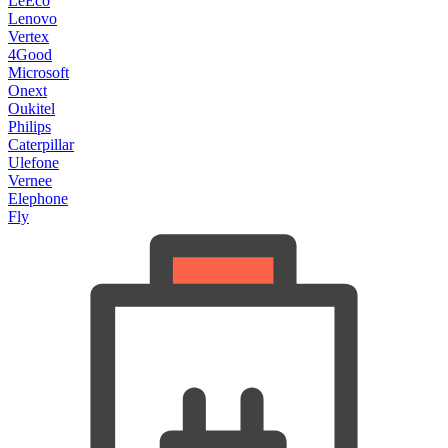
LeEco
Lenovo
Vertex
4Good
Microsoft
Onext
Oukitel
Philips
Caterpillar
Ulefone
Vernee
Elephone
Fly