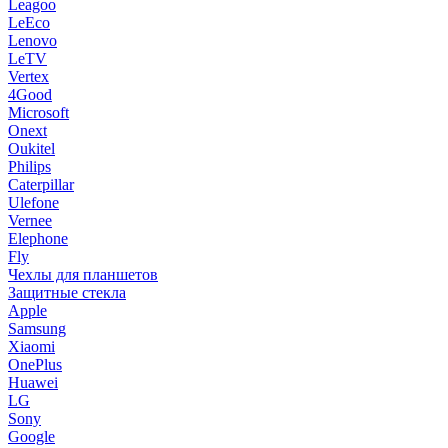
Leagoo
LeEco
Lenovo
LeTV
Vertex
4Good
Microsoft
Onext
Oukitel
Philips
Caterpillar
Ulefone
Vernee
Elephone
Fly
Чехлы для планшетов
Защитные стекла
Apple
Samsung
Xiaomi
OnePlus
Huawei
LG
Sony
Google