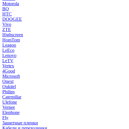
Motorola
BQ
HTC
DOOGEE
Vivo
ZTE
Highscreen
HomTom
Leagoo
LeEco
Lenovo
LeTV
Vertex
4Good
Microsoft
Onext
Oukitel
Philips
Caterpillar
Ulefone
Vernee
Elephone
Fly
Защитные пленки
Кабели и переходники