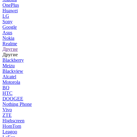
OnePlus
Huawei
LG
Sony
Google
Asus
Nokia
Realme
Другие
Другие
Blackberry
Meizu
Blackview
Alcatel
Motorola
BQ
HTC
DOOGEE
Nothing Phone
Vivo
ZTE
Highscreen
HomTom
Leagoo