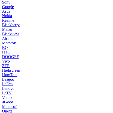
Sony
Google
Asus
Nokia
Realme
Blackberry
Meizu
Blackview
Alcatel
Motorola
BQ
HTC
DOOGEE
Vivo
ZTE
Highscreen
HomTom
Leagoo
LeEco
Lenovo
LeTV
Vertex
4Good
Microsoft
Onext