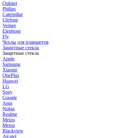
Oukitel
Philips
Caterpillar
Ulefone
Vernee
Elephone
Fly
Чехлы для планшетов
Защитные стекла
Защитные стекла
Apple
Samsung
Xiaomi
OnePlus
Huawei
LG
Sony
Google
Asus
Nokia
Realme
Meizu
Meizu
Blackview
Alcatel