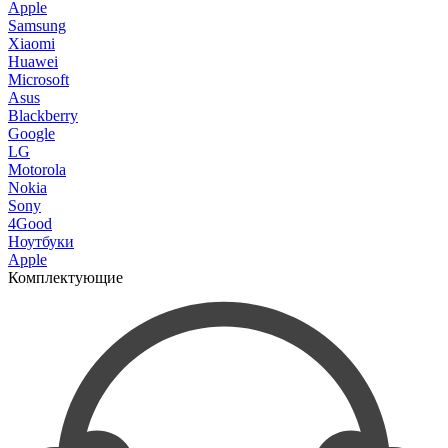
Apple
Samsung
Xiaomi
Huawei
Microsoft
Asus
Blackberry
Google
LG
Motorola
Nokia
Sony
4Good
Ноутбуки
Apple
Комплектующие