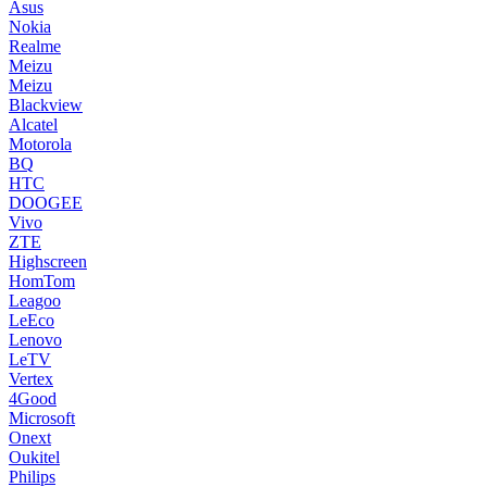
Asus
Nokia
Realme
Meizu
Meizu
Blackview
Alcatel
Motorola
BQ
HTC
DOOGEE
Vivo
ZTE
Highscreen
HomTom
Leagoo
LeEco
Lenovo
LeTV
Vertex
4Good
Microsoft
Onext
Oukitel
Philips