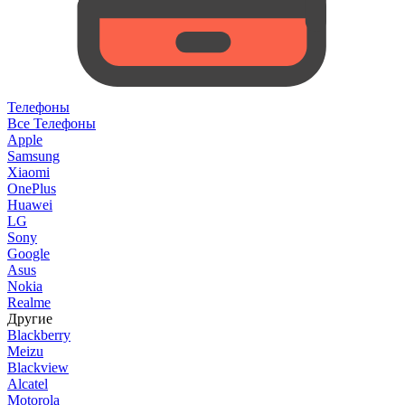
Телефоны
Все Телефоны
Apple
Samsung
Xiaomi
OnePlus
Huawei
LG
Sony
Google
Asus
Nokia
Realme
Другие
Blackberry
Meizu
Blackview
Alcatel
Motorola