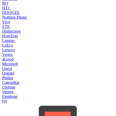
BQ
HTC
DOOGEE
Nothing Phone
Vivo
ZTE
Highscreen
HomTom
Leagoo
LeEco
Lenovo
Vertex
4Good
Microsoft
Onext
Oukitel
Philips
Caterpillar
Ulefone
Vernee
Elephone
Fly