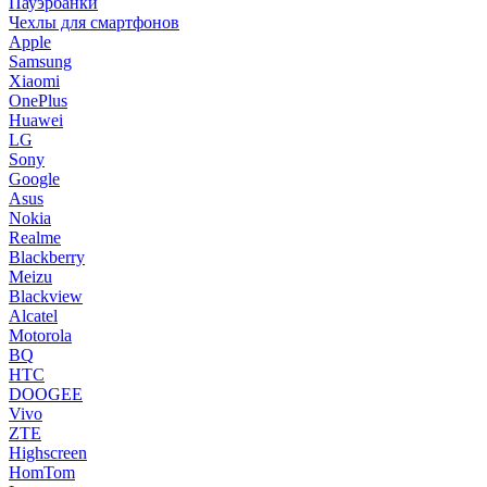
Пауэрбанки
Чехлы для смартфонов
Apple
Samsung
Xiaomi
OnePlus
Huawei
LG
Sony
Google
Asus
Nokia
Realme
Blackberry
Meizu
Blackview
Alcatel
Motorola
BQ
HTC
DOOGEE
Vivo
ZTE
Highscreen
HomTom