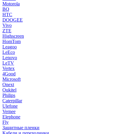
Motorola
BQ
HTC
DOOGEE
Vivo
ZTE
Highscreen
HomTom
Leagoo
LeEco
Lenovo
LeTV
Vertex
4Good
Microsoft
Onext
Oukitel
Philips
Caterpillar
Ulefone
Vernee
Elephone
Fly
Защитные пленки
Кабели и переходники