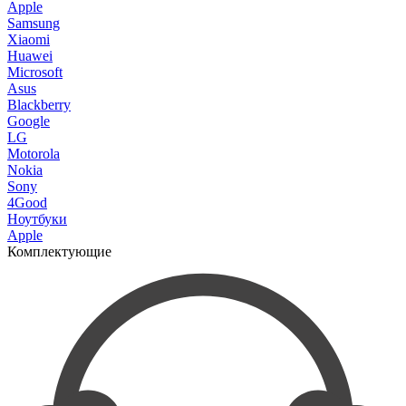
Apple
Samsung
Xiaomi
Huawei
Microsoft
Asus
Blackberry
Google
LG
Motorola
Nokia
Sony
4Good
Ноутбуки
Apple
Комплектующие