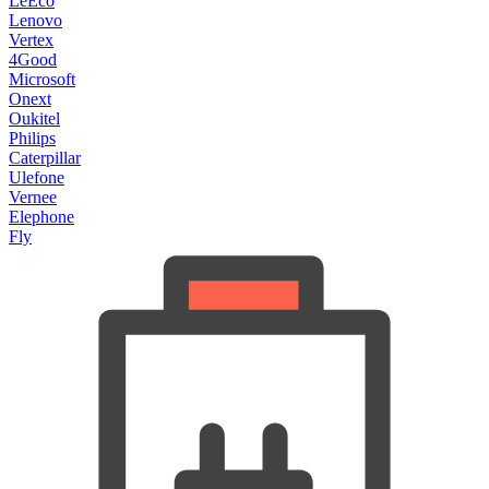
LeEco
Lenovo
Vertex
4Good
Microsoft
Onext
Oukitel
Philips
Caterpillar
Ulefone
Vernee
Elephone
Fly