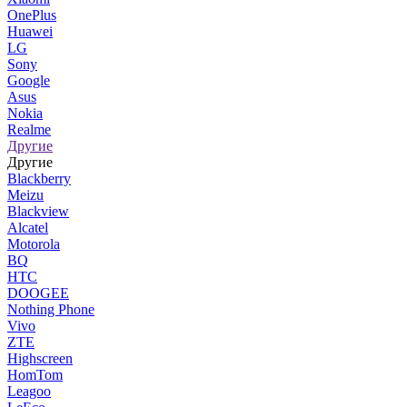
OnePlus
Huawei
LG
Sony
Google
Asus
Nokia
Realme
Другие
Другие
Blackberry
Meizu
Blackview
Alcatel
Motorola
BQ
HTC
DOOGEE
Nothing Phone
Vivo
ZTE
Highscreen
HomTom
Leagoo