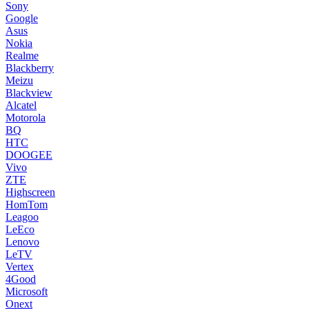
Sony
Google
Asus
Nokia
Realme
Blackberry
Meizu
Blackview
Alcatel
Motorola
BQ
HTC
DOOGEE
Vivo
ZTE
Highscreen
HomTom
Leagoo
LeEco
Lenovo
LeTV
Vertex
4Good
Microsoft
Onext