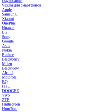
Пауэрбанки
Чехлы для смартфонов
Apple
Samsung
Xiaomi
OnePlus
Huawei
LG
Sony
Google
Asus
Nokia
Realme
Blackberry
Meizu
Blackview
Alcatel
Motorola
BQ
HTC
DOOGEE
Vivo
ZTE
Highscreen
HomTom