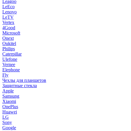
Leagoo
LeEco
Lenovo
LeTV
Vertex
4Good
Microsoft
Onext
Oukitel
Philips
Caterpillar
Ulefone
Vernee
Elephone
Fly
Чехлы для планшетов
Защитные стекла
Apple
Samsung
Xiaomi
OnePlus
Huawei
LG
Sony
Google