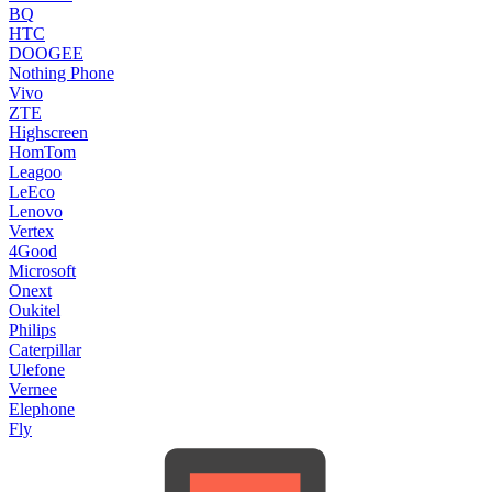
BQ
HTC
DOOGEE
Nothing Phone
Vivo
ZTE
Highscreen
HomTom
Leagoo
LeEco
Lenovo
Vertex
4Good
Microsoft
Onext
Oukitel
Philips
Caterpillar
Ulefone
Vernee
Elephone
Fly