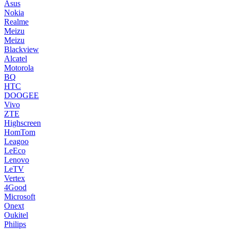
Asus
Nokia
Realme
Meizu
Meizu
Blackview
Alcatel
Motorola
BQ
HTC
DOOGEE
Vivo
ZTE
Highscreen
HomTom
Leagoo
LeEco
Lenovo
LeTV
Vertex
4Good
Microsoft
Onext
Oukitel
Philips