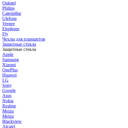
Oukitel
Philips
Caterpillar
Ulefone
Vernee
Elephone
Fly
Чехлы для планшетов
Защитные стекла
Защитные стекла
Apple
Samsung
Xiaomi
OnePlus
Huawei
LG
Sony
Google
Asus
Nokia
Realme
Meizu
Meizu
Blackview
Alcatel