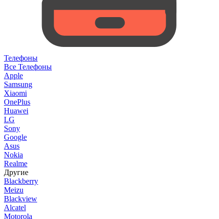
Телефоны
Все Телефоны
Apple
Samsung
Xiaomi
OnePlus
Huawei
LG
Sony
Google
Asus
Nokia
Realme
Другие
Blackberry
Meizu
Blackview
Alcatel
Motorola