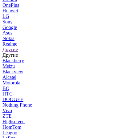
OnePlus
Huawei
LG
Sony
Google
Asus
Nokia
Realme
Другие
Другие
Blackberry
Meizu
Blackview
Alcatel
Motorola
BQ
HTC
DOOGEE
Nothing Phone
Vivo
ZTE
Highscreen
HomTom
Leagoo