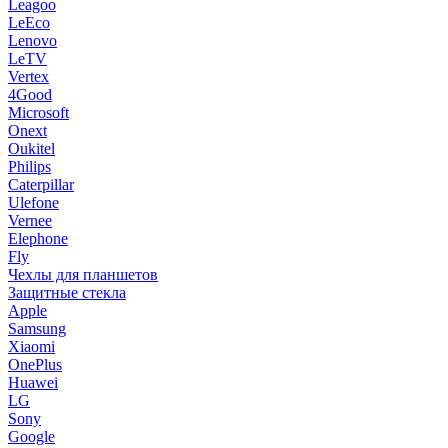
Leagoo
LeEco
Lenovo
LeTV
Vertex
4Good
Microsoft
Onext
Oukitel
Philips
Caterpillar
Ulefone
Vernee
Elephone
Fly
Чехлы для планшетов
Защитные стекла
Apple
Samsung
Xiaomi
OnePlus
Huawei
LG
Sony
Google