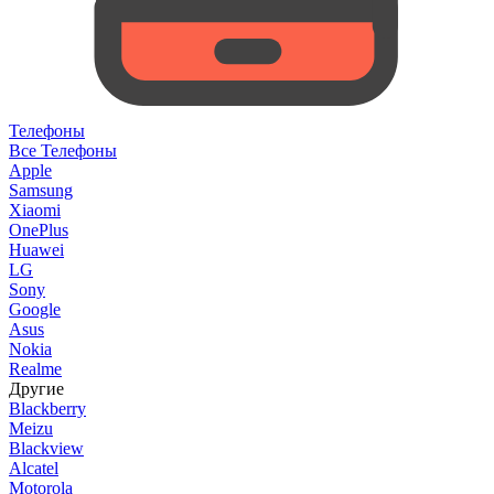
Телефоны
Все Телефоны
Apple
Samsung
Xiaomi
OnePlus
Huawei
LG
Sony
Google
Asus
Nokia
Realme
Другие
Blackberry
Meizu
Blackview
Alcatel
Motorola