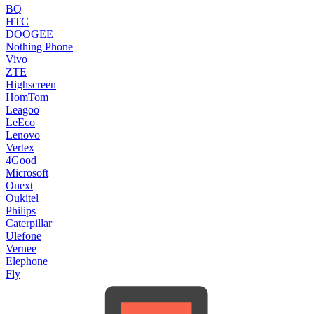
BQ
HTC
DOOGEE
Nothing Phone
Vivo
ZTE
Highscreen
HomTom
Leagoo
LeEco
Lenovo
Vertex
4Good
Microsoft
Onext
Oukitel
Philips
Caterpillar
Ulefone
Vernee
Elephone
Fly