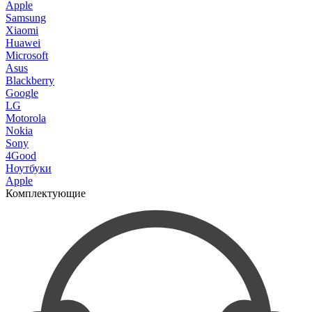
Apple
Samsung
Xiaomi
Huawei
Microsoft
Asus
Blackberry
Google
LG
Motorola
Nokia
Sony
4Good
Ноутбуки
Apple
Комплектующие