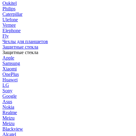
Oukitel
Philips
Caterpillar
Ulefone
Vernee
Elephone
Fly
Чехлы для планшетов
Защитные стекла
Защитные стекла
Apple
Samsung
Xiaomi
OnePlus
Huawei
LG
Sony
Google
Asus
Nokia
Realme
Meizu
Meizu
Blackview
Alcatel