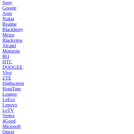
Sony
Google
Asus
Nokia
Realme
Blackberry
Meizu
Blackview
Alcatel
Motorola
BQ
HTC
DOOGEE
Vivo
ZTE
Highscreen
HomTom
Leagoo
LeEco
Lenovo
LeTV
Vertex
4Good
Microsoft
Onext