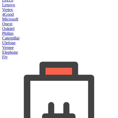
LeEco
Lenovo
Vertex
4Good
Microsoft
Onext
Oukitel
Philips
Caterpillar
Ulefone
Vernee
Elephone
Fly