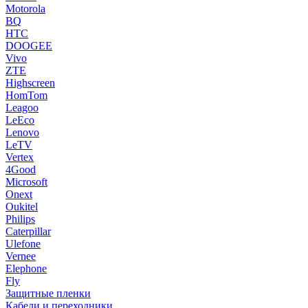
Motorola
BQ
HTC
DOOGEE
Vivo
ZTE
Highscreen
HomTom
Leagoo
LeEco
Lenovo
LeTV
Vertex
4Good
Microsoft
Onext
Oukitel
Philips
Caterpillar
Ulefone
Vernee
Elephone
Fly
Защитные пленки
Кабели и переходники