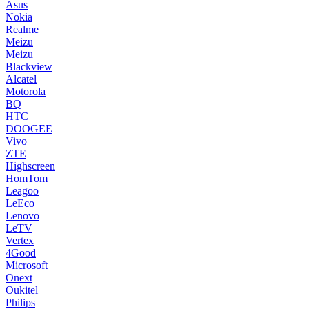
Asus
Nokia
Realme
Meizu
Meizu
Blackview
Alcatel
Motorola
BQ
HTC
DOOGEE
Vivo
ZTE
Highscreen
HomTom
Leagoo
LeEco
Lenovo
LeTV
Vertex
4Good
Microsoft
Onext
Oukitel
Philips