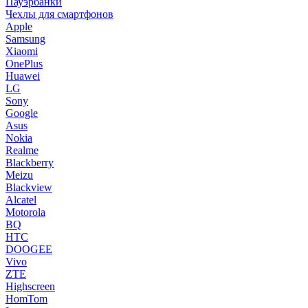
Пауэрбанки
Чехлы для смартфонов
Apple
Samsung
Xiaomi
OnePlus
Huawei
LG
Sony
Google
Asus
Nokia
Realme
Blackberry
Meizu
Blackview
Alcatel
Motorola
BQ
HTC
DOOGEE
Vivo
ZTE
Highscreen
HomTom