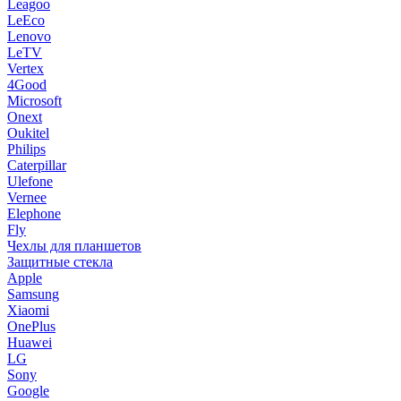
Leagoo
LeEco
Lenovo
LeTV
Vertex
4Good
Microsoft
Onext
Oukitel
Philips
Caterpillar
Ulefone
Vernee
Elephone
Fly
Чехлы для планшетов
Защитные стекла
Apple
Samsung
Xiaomi
OnePlus
Huawei
LG
Sony
Google