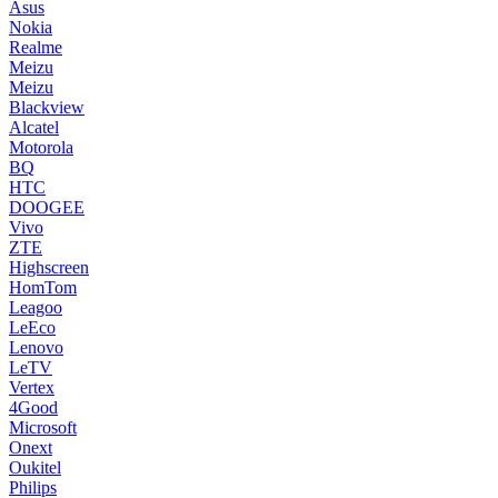
Asus
Nokia
Realme
Meizu
Meizu
Blackview
Alcatel
Motorola
BQ
HTC
DOOGEE
Vivo
ZTE
Highscreen
HomTom
Leagoo
LeEco
Lenovo
LeTV
Vertex
4Good
Microsoft
Onext
Oukitel
Philips