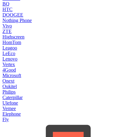
BQ
HTC
DOOGEE
Nothing Phone
Vivo
ZTE
Highscreen
HomTom
Leagoo
LeEco
Lenovo
Vertex
4Good
Microsoft
Onext
Oukitel
Philips
Caterpillar
Ulefone
Vernee
Elephone
Fly