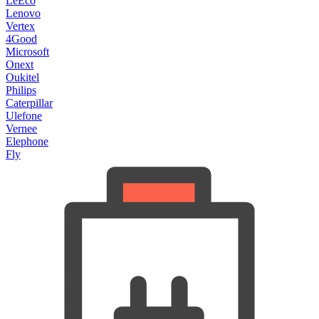
LeEco
Lenovo
Vertex
4Good
Microsoft
Onext
Oukitel
Philips
Caterpillar
Ulefone
Vernee
Elephone
Fly