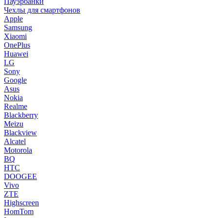
Пауэрбанки
Чехлы для смартфонов
Apple
Samsung
Xiaomi
OnePlus
Huawei
LG
Sony
Google
Asus
Nokia
Realme
Blackberry
Meizu
Blackview
Alcatel
Motorola
BQ
HTC
DOOGEE
Vivo
ZTE
Highscreen
HomTom