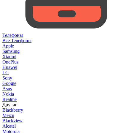
Телефоны
Все Телефоны
Apple
Samsung
Xiaomi
OnePlus
Huawei
LG
Sony
Google
Asus
Nokia
Realme
Другие
Blackberry
Meizu
Blackview
Alcatel
Motorola