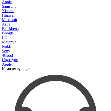
Apple
Samsung
Xiaomi
Huawei
Microsoft
Asus
Blackberry
Google
LG
Motorola
Nokia
Sony
4Good
Ноутбуки
Apple
Комплектующие