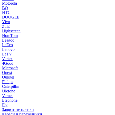
Motorola
BQ
HTC
DOOGEE
Vivo
ZTE
Highscreen
HomTom
Leagoo
LeEco
Lenovo
LeTV
Vertex
4Good
Microsoft
Onext
Oukitel
Philips
Caterpillar
Ulefone
Vernee
Elephone
Fly
Защитные пленки
Кабели и переходники