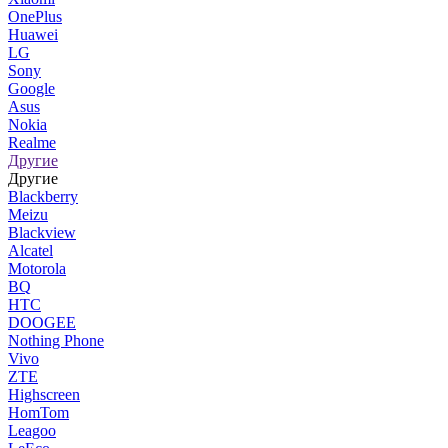
OnePlus
Huawei
LG
Sony
Google
Asus
Nokia
Realme
Другие
Другие
Blackberry
Meizu
Blackview
Alcatel
Motorola
BQ
HTC
DOOGEE
Nothing Phone
Vivo
ZTE
Highscreen
HomTom
Leagoo