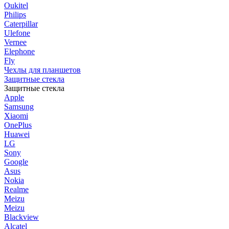
Oukitel
Philips
Caterpillar
Ulefone
Vernee
Elephone
Fly
Чехлы для планшетов
Защитные стекла
Защитные стекла
Apple
Samsung
Xiaomi
OnePlus
Huawei
LG
Sony
Google
Asus
Nokia
Realme
Meizu
Meizu
Blackview
Alcatel