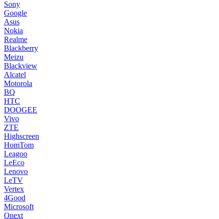
Sony
Google
Asus
Nokia
Realme
Blackberry
Meizu
Blackview
Alcatel
Motorola
BQ
HTC
DOOGEE
Vivo
ZTE
Highscreen
HomTom
Leagoo
LeEco
Lenovo
LeTV
Vertex
4Good
Microsoft
Onext