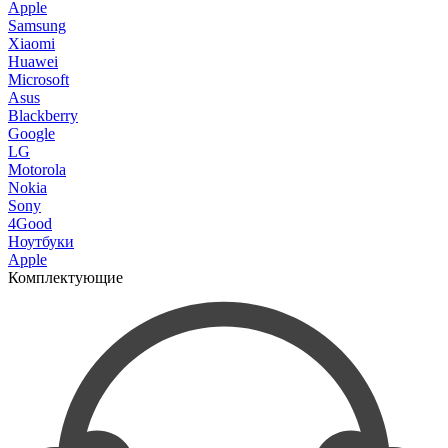
Apple
Samsung
Xiaomi
Huawei
Microsoft
Asus
Blackberry
Google
LG
Motorola
Nokia
Sony
4Good
Ноутбуки
Apple
Комплектующие