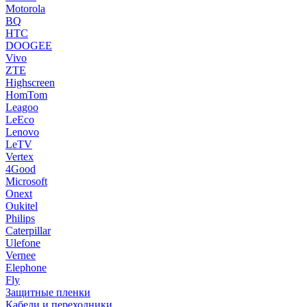
Motorola
BQ
HTC
DOOGEE
Vivo
ZTE
Highscreen
HomTom
Leagoo
LeEco
Lenovo
LeTV
Vertex
4Good
Microsoft
Onext
Oukitel
Philips
Caterpillar
Ulefone
Vernee
Elephone
Fly
Защитные пленки
Кабели и переходники