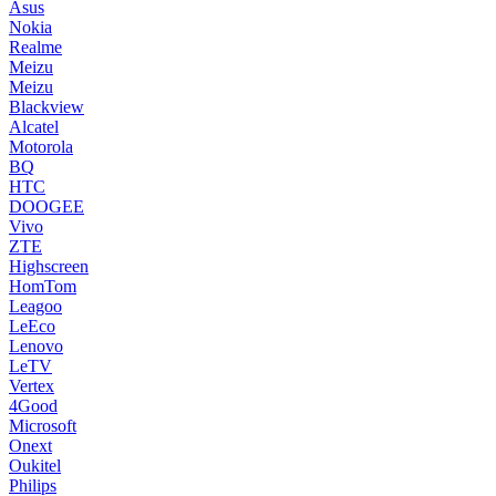
Asus
Nokia
Realme
Meizu
Meizu
Blackview
Alcatel
Motorola
BQ
HTC
DOOGEE
Vivo
ZTE
Highscreen
HomTom
Leagoo
LeEco
Lenovo
LeTV
Vertex
4Good
Microsoft
Onext
Oukitel
Philips