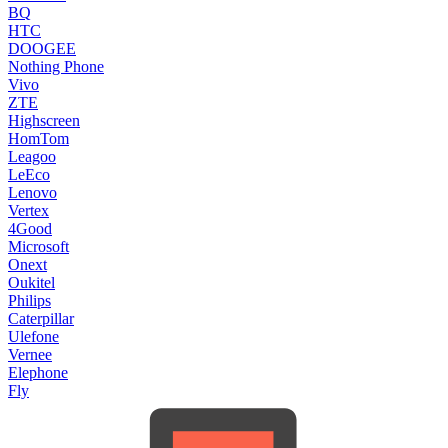
BQ
HTC
DOOGEE
Nothing Phone
Vivo
ZTE
Highscreen
HomTom
Leagoo
LeEco
Lenovo
Vertex
4Good
Microsoft
Onext
Oukitel
Philips
Caterpillar
Ulefone
Vernee
Elephone
Fly