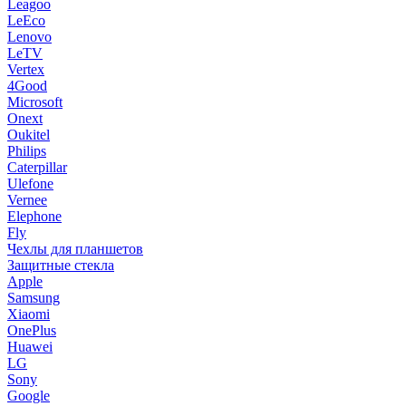
Leagoo
LeEco
Lenovo
LeTV
Vertex
4Good
Microsoft
Onext
Oukitel
Philips
Caterpillar
Ulefone
Vernee
Elephone
Fly
Чехлы для планшетов
Защитные стекла
Apple
Samsung
Xiaomi
OnePlus
Huawei
LG
Sony
Google