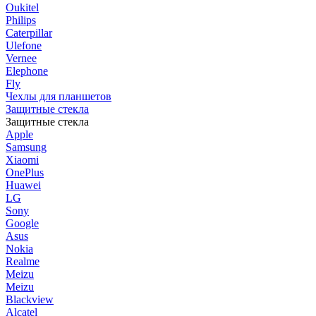
Oukitel
Philips
Caterpillar
Ulefone
Vernee
Elephone
Fly
Чехлы для планшетов
Защитные стекла
Защитные стекла
Apple
Samsung
Xiaomi
OnePlus
Huawei
LG
Sony
Google
Asus
Nokia
Realme
Meizu
Meizu
Blackview
Alcatel