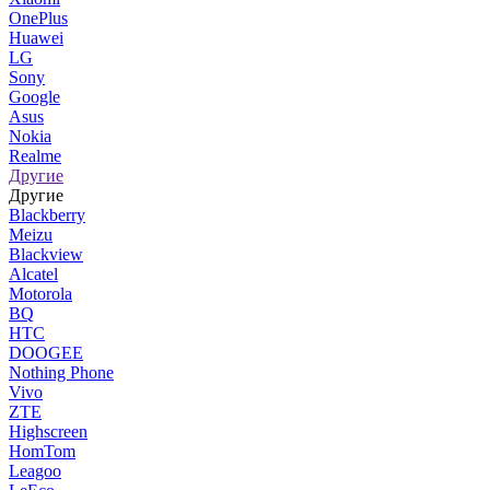
OnePlus
Huawei
LG
Sony
Google
Asus
Nokia
Realme
Другие
Другие
Blackberry
Meizu
Blackview
Alcatel
Motorola
BQ
HTC
DOOGEE
Nothing Phone
Vivo
ZTE
Highscreen
HomTom
Leagoo