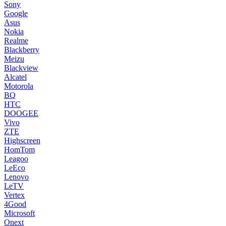
Sony
Google
Asus
Nokia
Realme
Blackberry
Meizu
Blackview
Alcatel
Motorola
BQ
HTC
DOOGEE
Vivo
ZTE
Highscreen
HomTom
Leagoo
LeEco
Lenovo
LeTV
Vertex
4Good
Microsoft
Onext