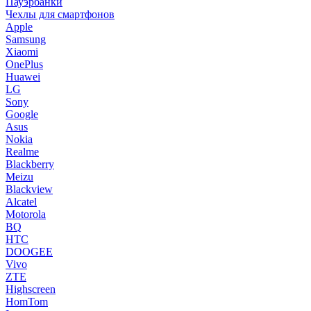
Пауэрбанки
Чехлы для смартфонов
Apple
Samsung
Xiaomi
OnePlus
Huawei
LG
Sony
Google
Asus
Nokia
Realme
Blackberry
Meizu
Blackview
Alcatel
Motorola
BQ
HTC
DOOGEE
Vivo
ZTE
Highscreen
HomTom