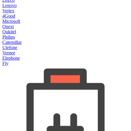
LeEco
Lenovo
Vertex
4Good
Microsoft
Onext
Oukitel
Philips
Caterpillar
Ulefone
Vernee
Elephone
Fly