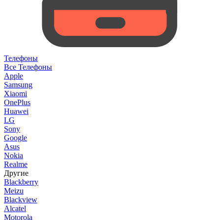
Телефоны
Все Телефоны
Apple
Samsung
Xiaomi
OnePlus
Huawei
LG
Sony
Google
Asus
Nokia
Realme
Другие
Blackberry
Meizu
Blackview
Alcatel
Motorola