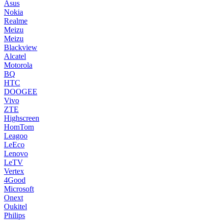
Asus
Nokia
Realme
Meizu
Meizu
Blackview
Alcatel
Motorola
BQ
HTC
DOOGEE
Vivo
ZTE
Highscreen
HomTom
Leagoo
LeEco
Lenovo
LeTV
Vertex
4Good
Microsoft
Onext
Oukitel
Philips