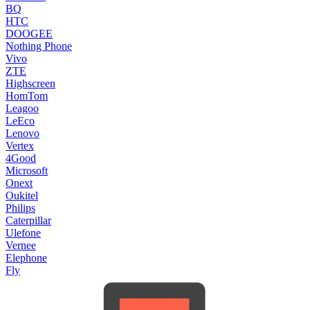
BQ
HTC
DOOGEE
Nothing Phone
Vivo
ZTE
Highscreen
HomTom
Leagoo
LeEco
Lenovo
Vertex
4Good
Microsoft
Onext
Oukitel
Philips
Caterpillar
Ulefone
Vernee
Elephone
Fly