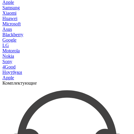
Apple
Samsung
Xiaomi
Huawei
Microsoft
Asus
Blackberry
Google
LG
Motorola
Nokia
Sony
4Good
Ноутбуки
Apple
Комплектующие