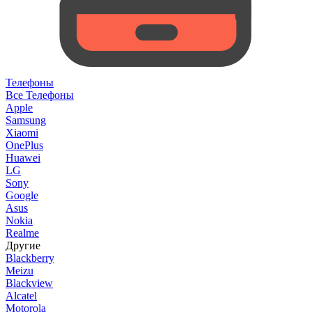
Телефоны
Все Телефоны
Apple
Samsung
Xiaomi
OnePlus
Huawei
LG
Sony
Google
Asus
Nokia
Realme
Другие
Blackberry
Meizu
Blackview
Alcatel
Motorola