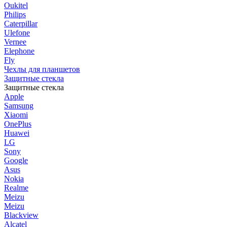
Oukitel
Philips
Caterpillar
Ulefone
Vernee
Elephone
Fly
Чехлы для планшетов
Защитные стекла
Защитные стекла
Apple
Samsung
Xiaomi
OnePlus
Huawei
LG
Sony
Google
Asus
Nokia
Realme
Meizu
Meizu
Blackview
Alcatel