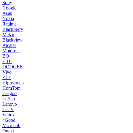
Sony
Google
Asus
Nokia
Realme
Blackberry
Meizu
Blackview
Alcatel
Motorola
BQ
HTC
DOOGEE
Vivo
ZTE
Highscreen
HomTom
Leagoo
LeEco
Lenovo
LeTV
Vertex
4Good
Microsoft
Onext