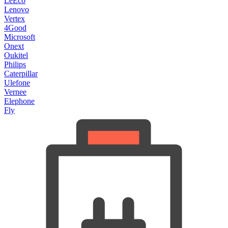
LeEco
Lenovo
Vertex
4Good
Microsoft
Onext
Oukitel
Philips
Caterpillar
Ulefone
Vernee
Elephone
Fly