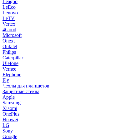
Leagoo
LeEco
Lenovo
LeTV
Vertex
4Good
Microsoft
Onext
Oukitel
Philips
Caterpillar
Ulefone
Vernee
Elephone
Fly
Чехлы для планшетов
Защитные стекла
Apple
Samsung
Xiaomi
OnePlus
Huawei
LG
Sony
Google