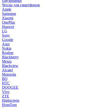
Пауэрбанки
Чехлы для смартфонов
Apple
Samsung
Xiaomi
OnePlus
Huawei
LG
Sony
Google
Asus
Nokia
Realme
Blackberry
Meizu
Blackview
Alcatel
Motorola
BQ
HTC
DOOGEE
Vivo
ZTE
Highscreen
HomTom