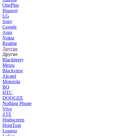
OnePlus
Huawei
LG
Sony
Google
Asus
Nokia
Realme
Другие
Другие
Blackberry
Meizu
Blackview
Alcatel
Motorola
BQ
HTC
DOOGEE
Nothing Phone
Vivo
ZTE
Highscreen
HomTom
Leagoo