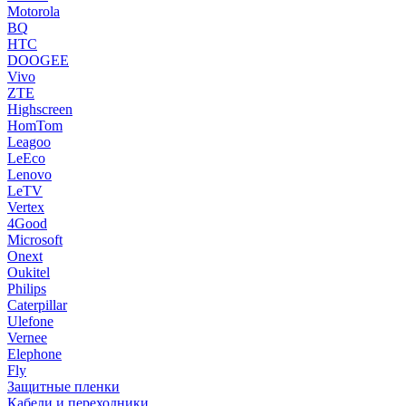
Motorola
BQ
HTC
DOOGEE
Vivo
ZTE
Highscreen
HomTom
Leagoo
LeEco
Lenovo
LeTV
Vertex
4Good
Microsoft
Onext
Oukitel
Philips
Caterpillar
Ulefone
Vernee
Elephone
Fly
Защитные пленки
Кабели и переходники