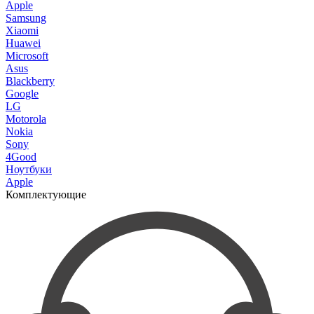
Apple
Samsung
Xiaomi
Huawei
Microsoft
Asus
Blackberry
Google
LG
Motorola
Nokia
Sony
4Good
Ноутбуки
Apple
Комплектующие