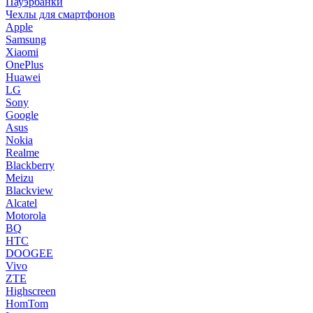
Пауэрбанки
Чехлы для смартфонов
Apple
Samsung
Xiaomi
OnePlus
Huawei
LG
Sony
Google
Asus
Nokia
Realme
Blackberry
Meizu
Blackview
Alcatel
Motorola
BQ
HTC
DOOGEE
Vivo
ZTE
Highscreen
HomTom