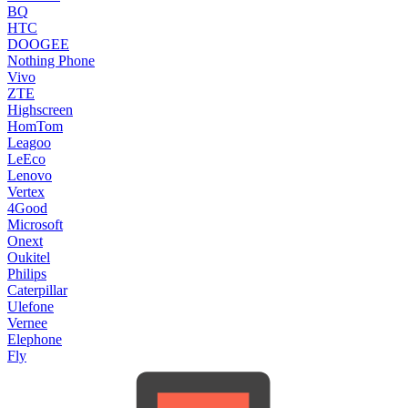
BQ
HTC
DOOGEE
Nothing Phone
Vivo
ZTE
Highscreen
HomTom
Leagoo
LeEco
Lenovo
Vertex
4Good
Microsoft
Onext
Oukitel
Philips
Caterpillar
Ulefone
Vernee
Elephone
Fly