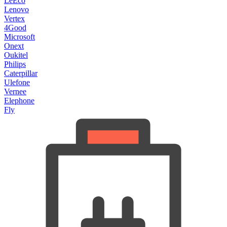
LeEco
Lenovo
Vertex
4Good
Microsoft
Onext
Oukitel
Philips
Caterpillar
Ulefone
Vernee
Elephone
Fly