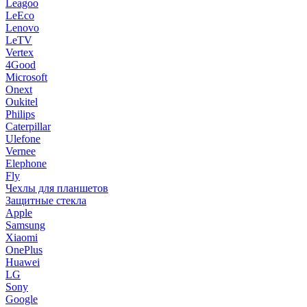
Leagoo
LeEco
Lenovo
LeTV
Vertex
4Good
Microsoft
Onext
Oukitel
Philips
Caterpillar
Ulefone
Vernee
Elephone
Fly
Чехлы для планшетов
Защитные стекла
Apple
Samsung
Xiaomi
OnePlus
Huawei
LG
Sony
Google