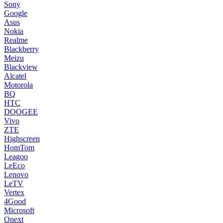
Sony
Google
Asus
Nokia
Realme
Blackberry
Meizu
Blackview
Alcatel
Motorola
BQ
HTC
DOOGEE
Vivo
ZTE
Highscreen
HomTom
Leagoo
LeEco
Lenovo
LeTV
Vertex
4Good
Microsoft
Onext