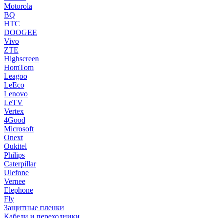
Motorola
BQ
HTC
DOOGEE
Vivo
ZTE
Highscreen
HomTom
Leagoo
LeEco
Lenovo
LeTV
Vertex
4Good
Microsoft
Onext
Oukitel
Philips
Caterpillar
Ulefone
Vernee
Elephone
Fly
Защитные пленки
Кабели и переходники