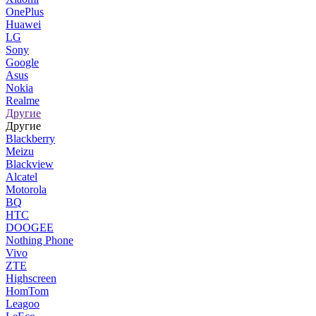
OnePlus
Huawei
LG
Sony
Google
Asus
Nokia
Realme
Другие
Другие
Blackberry
Meizu
Blackview
Alcatel
Motorola
BQ
HTC
DOOGEE
Nothing Phone
Vivo
ZTE
Highscreen
HomTom
Leagoo