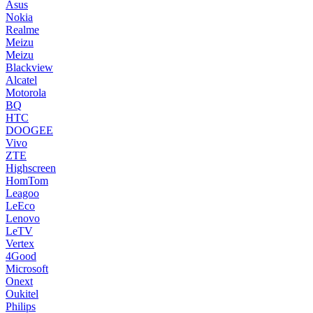
Asus
Nokia
Realme
Meizu
Meizu
Blackview
Alcatel
Motorola
BQ
HTC
DOOGEE
Vivo
ZTE
Highscreen
HomTom
Leagoo
LeEco
Lenovo
LeTV
Vertex
4Good
Microsoft
Onext
Oukitel
Philips