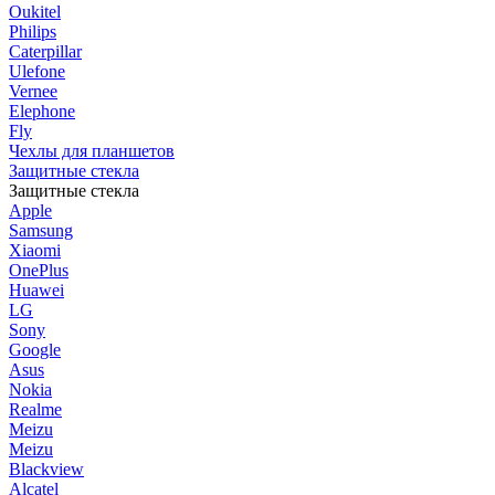
Oukitel
Philips
Caterpillar
Ulefone
Vernee
Elephone
Fly
Чехлы для планшетов
Защитные стекла
Защитные стекла
Apple
Samsung
Xiaomi
OnePlus
Huawei
LG
Sony
Google
Asus
Nokia
Realme
Meizu
Meizu
Blackview
Alcatel