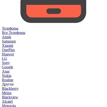
Телефоны
Все Телефоны
Apple
Samsung
Xiaomi
OnePlus
Huawei
LG
Sony
Google
Asus
Nokia
Realme
Другие
Blackberry
Meizu
Blackview
Alcatel
Motorola