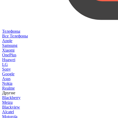
Телефоны
Все Телефоны
Apple
Samsung
Xiaomi
OnePlus
Huawei
LG
Sony
Google
Asus
Nokia
Realme
Другие
Blackberry
Meizu
Blackview
Alcatel
Motorola