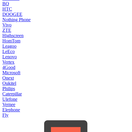
BQ
HTC
DOOGEE
Nothing Phone
Vivo
ZTE
Highscreen
HomTom
Leagoo
LeEco
Lenovo
Vertex
4Good
Microsoft
Onext
Oukitel
Philips
Caterpillar
Ulefone
Vernee
Elephone
Fly