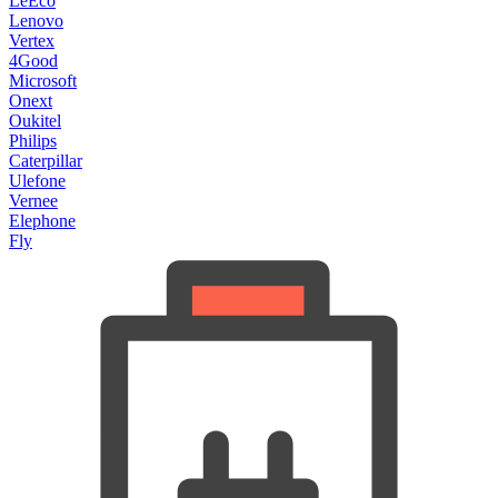
LeEco
Lenovo
Vertex
4Good
Microsoft
Onext
Oukitel
Philips
Caterpillar
Ulefone
Vernee
Elephone
Fly