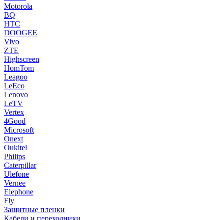
Motorola
BQ
HTC
DOOGEE
Vivo
ZTE
Highscreen
HomTom
Leagoo
LeEco
Lenovo
LeTV
Vertex
4Good
Microsoft
Onext
Oukitel
Philips
Caterpillar
Ulefone
Vernee
Elephone
Fly
Защитные пленки
Кабели и переходники