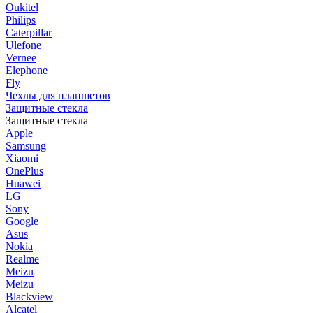
Oukitel
Philips
Caterpillar
Ulefone
Vernee
Elephone
Fly
Чехлы для планшетов
Защитные стекла
Защитные стекла
Apple
Samsung
Xiaomi
OnePlus
Huawei
LG
Sony
Google
Asus
Nokia
Realme
Meizu
Meizu
Blackview
Alcatel