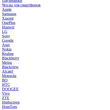
Пауэрбанки
Чехлы для смартфонов
Apple
Samsung
Xiaomi
OnePlus
Huawei
LG
Sony
Google
Asus
Nokia
Realme
Blackberry
Meizu
Blackview
Alcatel
Motorola
BQ
HTC
DOOGEE
Vivo
ZTE
Highscreen
HomTom