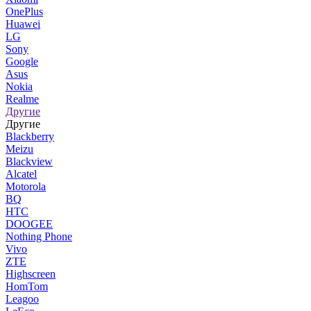
OnePlus
Huawei
LG
Sony
Google
Asus
Nokia
Realme
Другие
Другие
Blackberry
Meizu
Blackview
Alcatel
Motorola
BQ
HTC
DOOGEE
Nothing Phone
Vivo
ZTE
Highscreen
HomTom
Leagoo