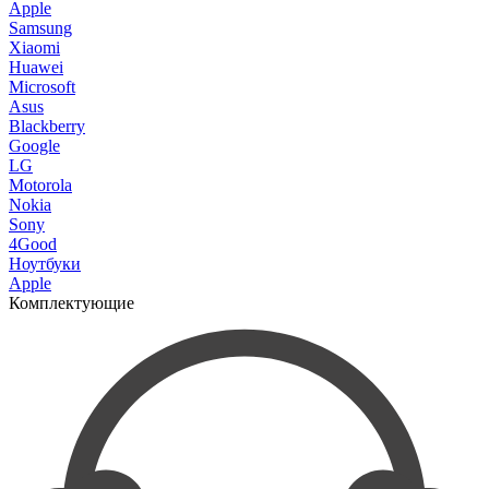
Apple
Samsung
Xiaomi
Huawei
Microsoft
Asus
Blackberry
Google
LG
Motorola
Nokia
Sony
4Good
Ноутбуки
Apple
Комплектующие