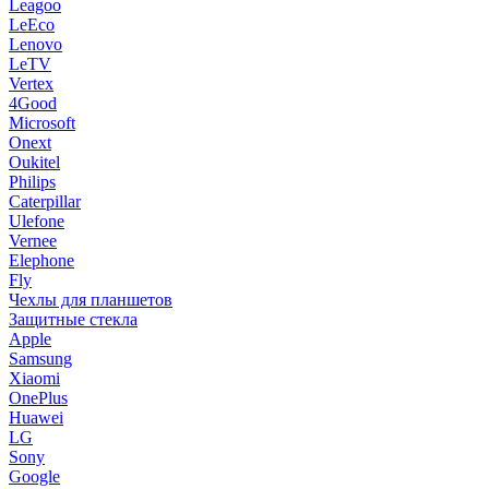
Leagoo
LeEco
Lenovo
LeTV
Vertex
4Good
Microsoft
Onext
Oukitel
Philips
Caterpillar
Ulefone
Vernee
Elephone
Fly
Чехлы для планшетов
Защитные стекла
Apple
Samsung
Xiaomi
OnePlus
Huawei
LG
Sony
Google