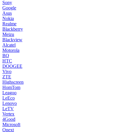
Sony
Google
Asus
Nokia
Realme
Blackberry
Meizu
Blackview
Alcatel
Motorola
BQ
HTC
DOOGEE
Vivo
ZTE
Highscreen
HomTom
Leagoo
LeEco
Lenovo
LeTV
Vertex
4Good
Microsoft
Onext