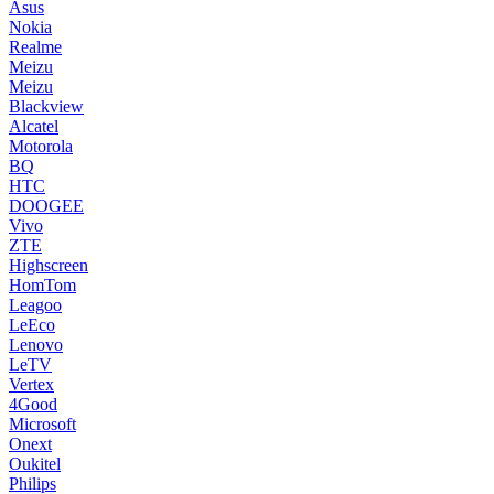
Asus
Nokia
Realme
Meizu
Meizu
Blackview
Alcatel
Motorola
BQ
HTC
DOOGEE
Vivo
ZTE
Highscreen
HomTom
Leagoo
LeEco
Lenovo
LeTV
Vertex
4Good
Microsoft
Onext
Oukitel
Philips