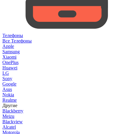
Телефоны
Все Телефоны
Apple
Samsung
Xiaomi
OnePlus
Huawei
LG
Sony
Google
Asus
Nokia
Realme
Другие
Blackberry
Meizu
Blackview
Alcatel
Motorola