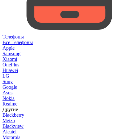
Телефоны
Все Телефоны
Apple
Samsung
Xiaomi
OnePlus
Huawei
LG
Sony
Google
Asus
Nokia
Realme
Другие
Blackberry
Meizu
Blackview
Alcatel
Motorola