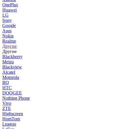
OnePlus
Huawei
LG
Sony
Google
Asus
Nokia
Realme
Другие
Другие
Blackberry
Meizu
Blackview
Alcatel
Motorola
BQ
HTC
DOOGEE
Nothing Phone
Vivo
ZTE
Highscreen
HomTom
Leagoo