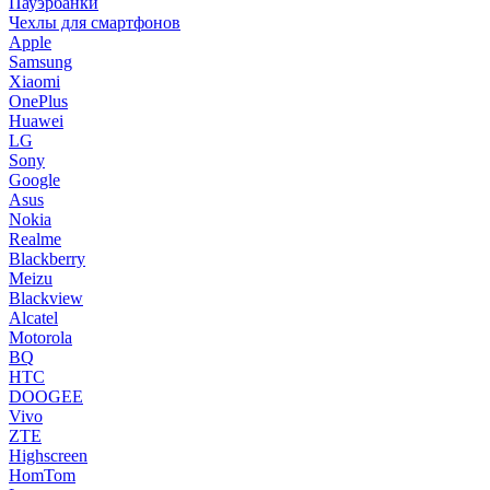
Пауэрбанки
Чехлы для смартфонов
Apple
Samsung
Xiaomi
OnePlus
Huawei
LG
Sony
Google
Asus
Nokia
Realme
Blackberry
Meizu
Blackview
Alcatel
Motorola
BQ
HTC
DOOGEE
Vivo
ZTE
Highscreen
HomTom