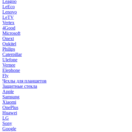
Leagoo
LeEco
Lenovo
LeTV
Vertex
4Good
Microsoft
Onext
Oukitel
Philips
Caterpillar
Ulefone
Vernee
Elephone
Fly
Чехлы для планшетов
Защитные стекла
Apple
Samsung
Xiaomi
OnePlus
Huawei
LG
Sony
Google