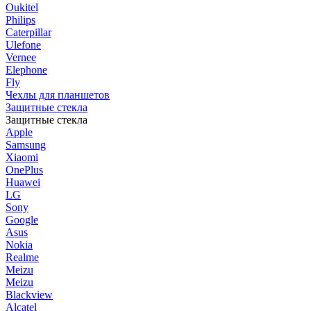
Oukitel
Philips
Caterpillar
Ulefone
Vernee
Elephone
Fly
Чехлы для планшетов
Защитные стекла
Защитные стекла
Apple
Samsung
Xiaomi
OnePlus
Huawei
LG
Sony
Google
Asus
Nokia
Realme
Meizu
Meizu
Blackview
Alcatel