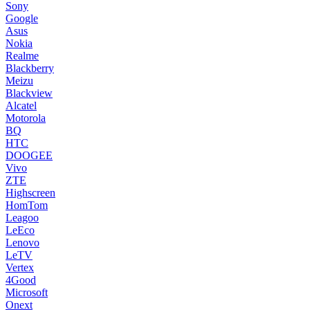
Sony
Google
Asus
Nokia
Realme
Blackberry
Meizu
Blackview
Alcatel
Motorola
BQ
HTC
DOOGEE
Vivo
ZTE
Highscreen
HomTom
Leagoo
LeEco
Lenovo
LeTV
Vertex
4Good
Microsoft
Onext