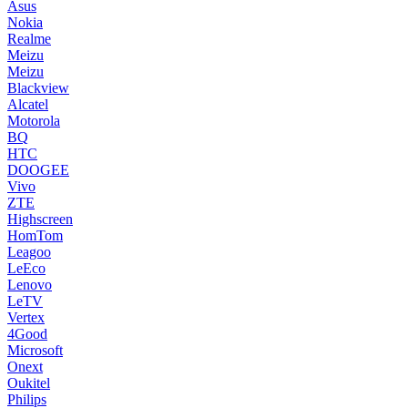
Asus
Nokia
Realme
Meizu
Meizu
Blackview
Alcatel
Motorola
BQ
HTC
DOOGEE
Vivo
ZTE
Highscreen
HomTom
Leagoo
LeEco
Lenovo
LeTV
Vertex
4Good
Microsoft
Onext
Oukitel
Philips