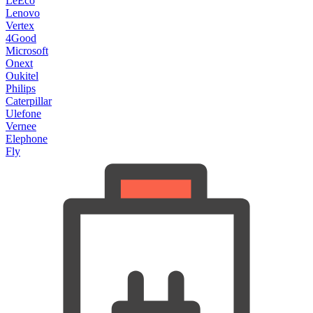
LeEco
Lenovo
Vertex
4Good
Microsoft
Onext
Oukitel
Philips
Caterpillar
Ulefone
Vernee
Elephone
Fly