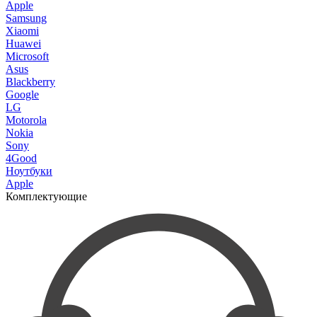
Apple
Samsung
Xiaomi
Huawei
Microsoft
Asus
Blackberry
Google
LG
Motorola
Nokia
Sony
4Good
Ноутбуки
Apple
Комплектующие