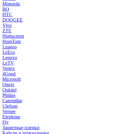
Motorola
BQ
HTC
DOOGEE
Vivo
ZTE
Highscreen
HomTom
Leagoo
LeEco
Lenovo
LeTV
Vertex
4Good
Microsoft
Onext
Oukitel
Philips
Caterpillar
Ulefone
Vernee
Elephone
Fly
Защитные пленки
Кабели и переходники