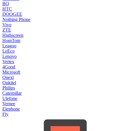
BQ
HTC
DOOGEE
Nothing Phone
Vivo
ZTE
Highscreen
HomTom
Leagoo
LeEco
Lenovo
Vertex
4Good
Microsoft
Onext
Oukitel
Philips
Caterpillar
Ulefone
Vernee
Elephone
Fly