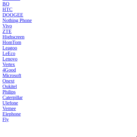
BQ
HTC
DOOGEE
Nothing Phone
Vivo
ZTE
Highscreen
HomTom
Leagoo
LeEco
Lenovo
Vertex
4Good
Microsoft
Onext
Oukitel
Philips
Caterpillar
Ulefone
Vernee
Elephone
Fly