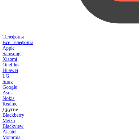
Телефоны
Все Телефоны
Apple
Samsung
Xiaomi
OnePlus
Huawei
LG
Sony
Google
Asus
Nokia
Realme
Другие
Blackberry
Meizu
Blackview
Alcatel
Motorola