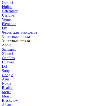
Oukitel
Philips
Caterpillar
Ulefone
Vernee
Elephone
Fly
Чехлы для планшетов
Защитные стекла
Защитные стекла
Apple
Samsung
Xiaomi
OnePlus
Huawei
LG
Sony
Google
Asus
Nokia
Realme
Meizu
Meizu
Blackview
Alcatel