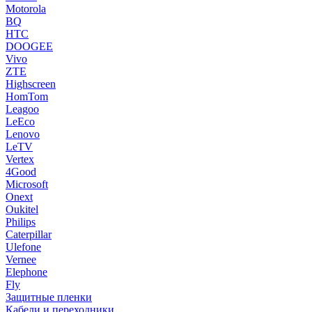
Motorola
BQ
HTC
DOOGEE
Vivo
ZTE
Highscreen
HomTom
Leagoo
LeEco
Lenovo
LeTV
Vertex
4Good
Microsoft
Onext
Oukitel
Philips
Caterpillar
Ulefone
Vernee
Elephone
Fly
Защитные пленки
Кабели и переходники