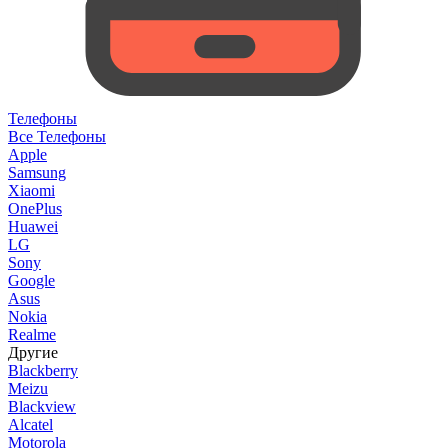
Телефоны
Все Телефоны
Apple
Samsung
Xiaomi
OnePlus
Huawei
LG
Sony
Google
Asus
Nokia
Realme
Другие
Blackberry
Meizu
Blackview
Alcatel
Motorola