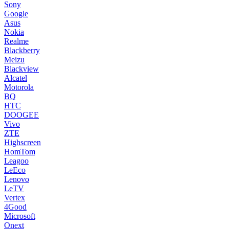
Sony
Google
Asus
Nokia
Realme
Blackberry
Meizu
Blackview
Alcatel
Motorola
BQ
HTC
DOOGEE
Vivo
ZTE
Highscreen
HomTom
Leagoo
LeEco
Lenovo
LeTV
Vertex
4Good
Microsoft
Onext