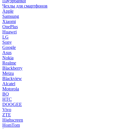
Пауэрбанки
Чехлы для смартфонов
Apple
Samsung
Xiaomi
OnePlus
Huawei
LG
Sony
Google
Asus
Nokia
Realme
Blackberry
Meizu
Blackview
Alcatel
Motorola
BQ
HTC
DOOGEE
Vivo
ZTE
Highscreen
HomTom