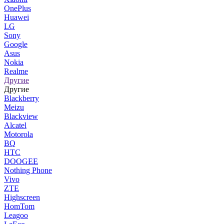
OnePlus
Huawei
LG
Sony
Google
Asus
Nokia
Realme
Другие
Другие
Blackberry
Meizu
Blackview
Alcatel
Motorola
BQ
HTC
DOOGEE
Nothing Phone
Vivo
ZTE
Highscreen
HomTom
Leagoo