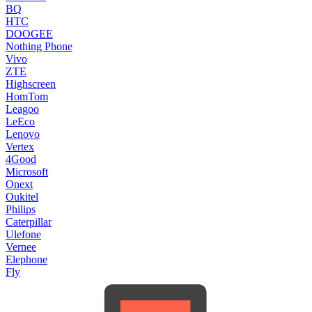
BQ
HTC
DOOGEE
Nothing Phone
Vivo
ZTE
Highscreen
HomTom
Leagoo
LeEco
Lenovo
Vertex
4Good
Microsoft
Onext
Oukitel
Philips
Caterpillar
Ulefone
Vernee
Elephone
Fly