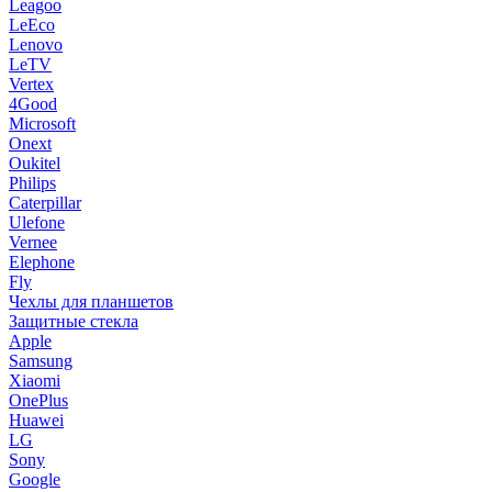
Leagoo
LeEco
Lenovo
LeTV
Vertex
4Good
Microsoft
Onext
Oukitel
Philips
Caterpillar
Ulefone
Vernee
Elephone
Fly
Чехлы для планшетов
Защитные стекла
Apple
Samsung
Xiaomi
OnePlus
Huawei
LG
Sony
Google