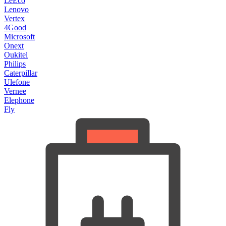
LeEco
Lenovo
Vertex
4Good
Microsoft
Onext
Oukitel
Philips
Caterpillar
Ulefone
Vernee
Elephone
Fly