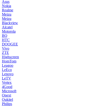
Asus
Nokia
Realme
Meizu
Meizu
Blackview
Alcatel
Motorola
BQ
HTC
DOOGEE
Vivo
ZTE
Highscreen
HomTom
Leagoo
LeEco
Lenovo
LeTV
Vertex
4Good
Microsoft
Onext
Oukitel
Philips