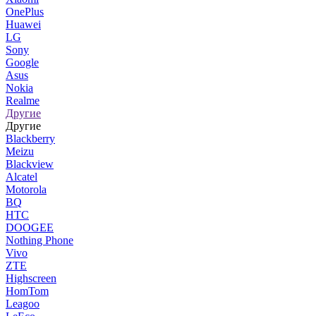
OnePlus
Huawei
LG
Sony
Google
Asus
Nokia
Realme
Другие
Другие
Blackberry
Meizu
Blackview
Alcatel
Motorola
BQ
HTC
DOOGEE
Nothing Phone
Vivo
ZTE
Highscreen
HomTom
Leagoo