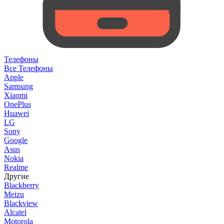
Телефоны
Все Телефоны
Apple
Samsung
Xiaomi
OnePlus
Huawei
LG
Sony
Google
Asus
Nokia
Realme
Другие
Blackberry
Meizu
Blackview
Alcatel
Motorola