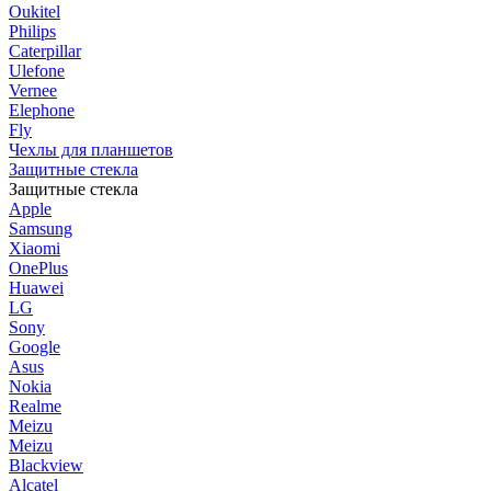
Oukitel
Philips
Caterpillar
Ulefone
Vernee
Elephone
Fly
Чехлы для планшетов
Защитные стекла
Защитные стекла
Apple
Samsung
Xiaomi
OnePlus
Huawei
LG
Sony
Google
Asus
Nokia
Realme
Meizu
Meizu
Blackview
Alcatel