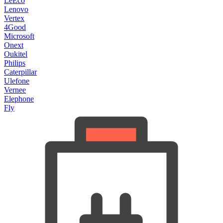
LeEco
Lenovo
Vertex
4Good
Microsoft
Onext
Oukitel
Philips
Caterpillar
Ulefone
Vernee
Elephone
Fly