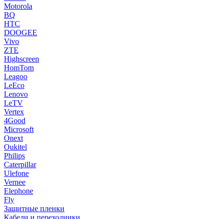
Motorola
BQ
HTC
DOOGEE
Vivo
ZTE
Highscreen
HomTom
Leagoo
LeEco
Lenovo
LeTV
Vertex
4Good
Microsoft
Onext
Oukitel
Philips
Caterpillar
Ulefone
Vernee
Elephone
Fly
Защитные пленки
Кабели и переходники