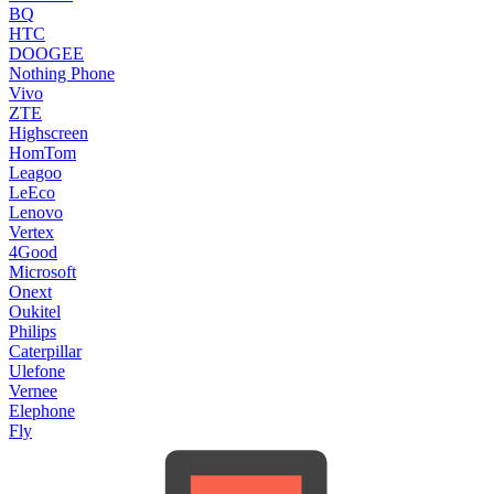
BQ
HTC
DOOGEE
Nothing Phone
Vivo
ZTE
Highscreen
HomTom
Leagoo
LeEco
Lenovo
Vertex
4Good
Microsoft
Onext
Oukitel
Philips
Caterpillar
Ulefone
Vernee
Elephone
Fly