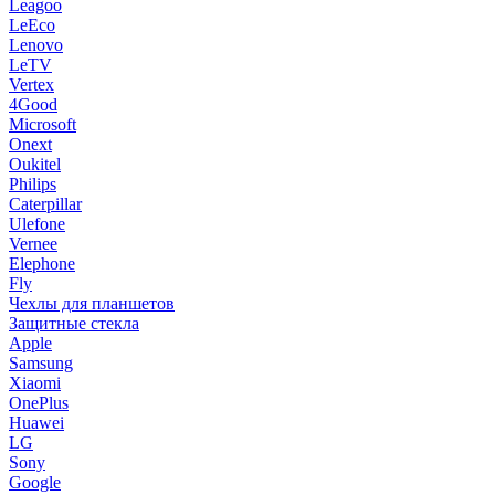
Leagoo
LeEco
Lenovo
LeTV
Vertex
4Good
Microsoft
Onext
Oukitel
Philips
Caterpillar
Ulefone
Vernee
Elephone
Fly
Чехлы для планшетов
Защитные стекла
Apple
Samsung
Xiaomi
OnePlus
Huawei
LG
Sony
Google