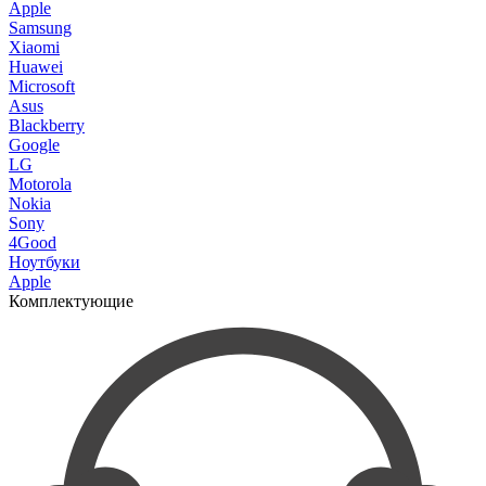
Apple
Samsung
Xiaomi
Huawei
Microsoft
Asus
Blackberry
Google
LG
Motorola
Nokia
Sony
4Good
Ноутбуки
Apple
Комплектующие