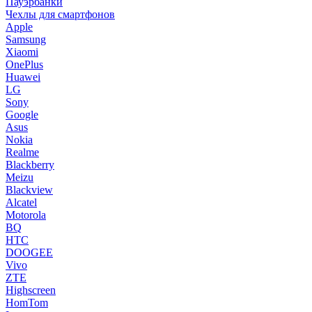
Пауэрбанки
Чехлы для смартфонов
Apple
Samsung
Xiaomi
OnePlus
Huawei
LG
Sony
Google
Asus
Nokia
Realme
Blackberry
Meizu
Blackview
Alcatel
Motorola
BQ
HTC
DOOGEE
Vivo
ZTE
Highscreen
HomTom