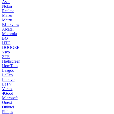
Asus
Nokia
Realme
Meizu
Meizu
Blackview
Alcatel
Motorola
BQ
HTC
DOOGEE
Vivo
ZTE
Highscreen
HomTom
Leagoo
LeEco
Lenovo
LeTV
Vertex
4Good
Microsoft
Onext
Oukitel
Philips