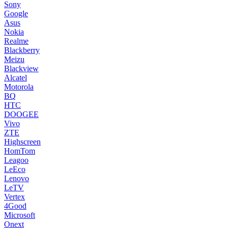
Sony
Google
Asus
Nokia
Realme
Blackberry
Meizu
Blackview
Alcatel
Motorola
BQ
HTC
DOOGEE
Vivo
ZTE
Highscreen
HomTom
Leagoo
LeEco
Lenovo
LeTV
Vertex
4Good
Microsoft
Onext