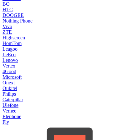
BQ
HTC
DOOGEE
Nothing Phone
Vivo
ZTE
Highscreen
HomTom
Leagoo
LeEco
Lenovo
Vertex
4Good
Microsoft
Onext
Oukitel
Philips
Caterpillar
Ulefone
Vernee
Elephone
Fly