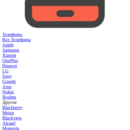
Телефоны
Все Телефоны
Apple
Samsung
Xiaomi
OnePlus
Huawei
LG
Sony
Google
Asus
Nokia
Realme
Другие
Blackberry
Meizu
Blackview
Alcatel
Motorola