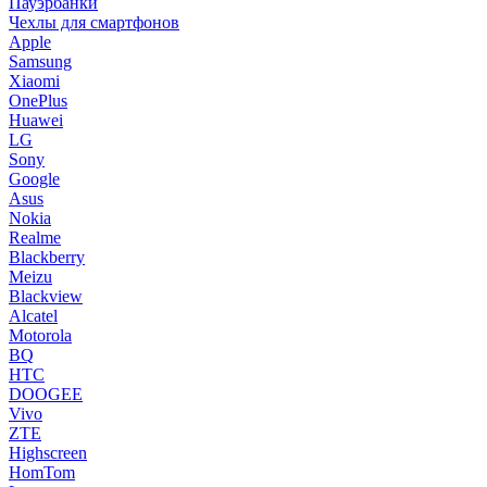
Пауэрбанки
Чехлы для смартфонов
Apple
Samsung
Xiaomi
OnePlus
Huawei
LG
Sony
Google
Asus
Nokia
Realme
Blackberry
Meizu
Blackview
Alcatel
Motorola
BQ
HTC
DOOGEE
Vivo
ZTE
Highscreen
HomTom