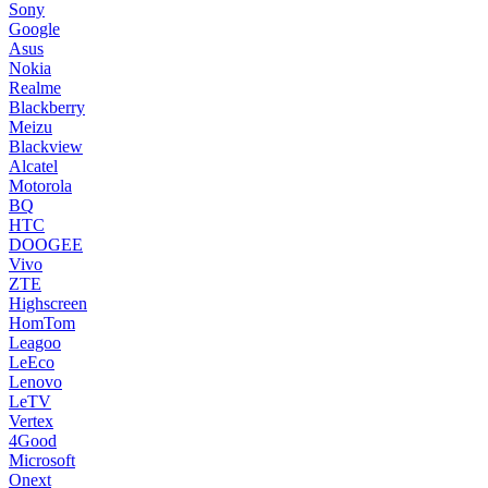
Sony
Google
Asus
Nokia
Realme
Blackberry
Meizu
Blackview
Alcatel
Motorola
BQ
HTC
DOOGEE
Vivo
ZTE
Highscreen
HomTom
Leagoo
LeEco
Lenovo
LeTV
Vertex
4Good
Microsoft
Onext