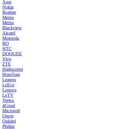
Asus
Nokia
Realme
Meizu
Meizu
Blackview
Alcatel
Motorola
BQ
HTC
DOOGEE
Vivo
ZTE
Highscreen
HomTom
Leagoo
LeEco
Lenovo
LeTV
Vertex
4Good
Microsoft
Onext
Oukitel
Philips