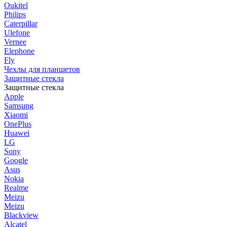
Oukitel
Philips
Caterpillar
Ulefone
Vernee
Elephone
Fly
Чехлы для планшетов
Защитные стекла
Защитные стекла
Apple
Samsung
Xiaomi
OnePlus
Huawei
LG
Sony
Google
Asus
Nokia
Realme
Meizu
Meizu
Blackview
Alcatel