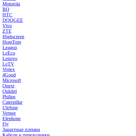
Motorola
BQ
HTC
DOOGEE
Vivo
ZTE
Highscreen
HomTom
Leagoo
LeEco
Lenovo
LeTV
Vertex
4Good
Microsoft
Onext
Oukitel
Philips
Caterpillar
Ulefone
Vernee
Elephone
Fly
Защитные пленки
Кабели и переходники