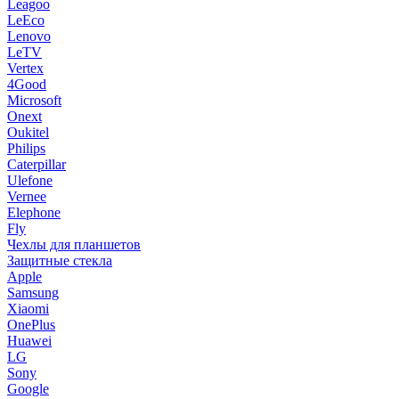
Leagoo
LeEco
Lenovo
LeTV
Vertex
4Good
Microsoft
Onext
Oukitel
Philips
Caterpillar
Ulefone
Vernee
Elephone
Fly
Чехлы для планшетов
Защитные стекла
Apple
Samsung
Xiaomi
OnePlus
Huawei
LG
Sony
Google