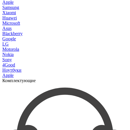
Apple
Samsung
Xiaomi
Huawei
Microsoft
Asus
Blackberry
Google
LG
Motorola
Nokia
Sony
4Good
Ноутбуки
Apple
Комплектующие