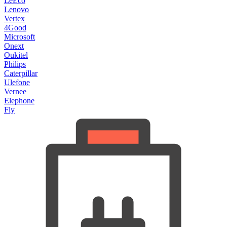
LeEco
Lenovo
Vertex
4Good
Microsoft
Onext
Oukitel
Philips
Caterpillar
Ulefone
Vernee
Elephone
Fly