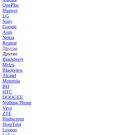
OnePlus
Huawei
LG
Sony
Google
Asus
Nokia
Realme
Другие
Другие
Blackberry
Meizu
Blackview
Alcatel
Motorola
BQ
HTC
DOOGEE
Nothing Phone
Vivo
ZTE
Highscreen
HomTom
Leagoo