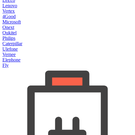
LeEco
Lenovo
Vertex
4Good
Microsoft
Onext
Oukitel
Philips
Caterpillar
Ulefone
Vernee
Elephone
Fly