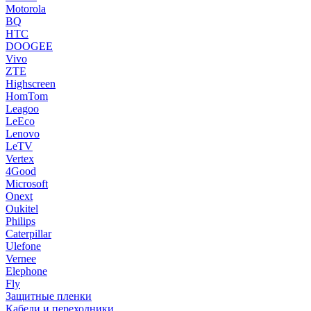
Motorola
BQ
HTC
DOOGEE
Vivo
ZTE
Highscreen
HomTom
Leagoo
LeEco
Lenovo
LeTV
Vertex
4Good
Microsoft
Onext
Oukitel
Philips
Caterpillar
Ulefone
Vernee
Elephone
Fly
Защитные пленки
Кабели и переходники