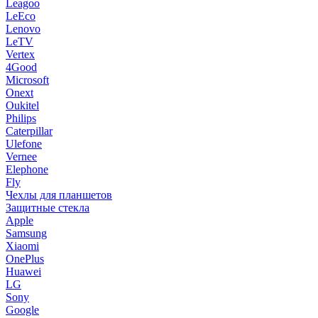
Leagoo
LeEco
Lenovo
LeTV
Vertex
4Good
Microsoft
Onext
Oukitel
Philips
Caterpillar
Ulefone
Vernee
Elephone
Fly
Чехлы для планшетов
Защитные стекла
Apple
Samsung
Xiaomi
OnePlus
Huawei
LG
Sony
Google