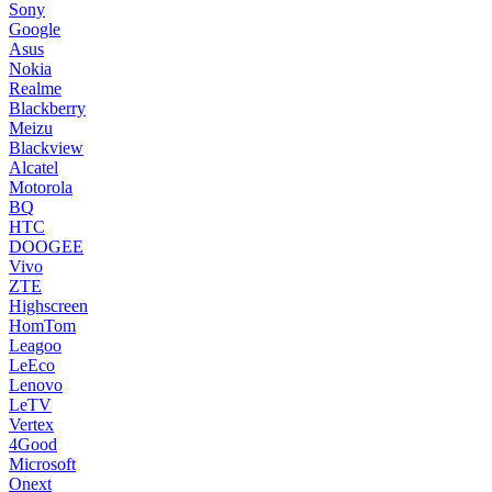
Sony
Google
Asus
Nokia
Realme
Blackberry
Meizu
Blackview
Alcatel
Motorola
BQ
HTC
DOOGEE
Vivo
ZTE
Highscreen
HomTom
Leagoo
LeEco
Lenovo
LeTV
Vertex
4Good
Microsoft
Onext