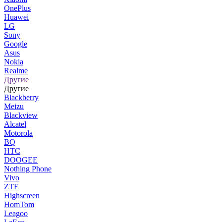
OnePlus
Huawei
LG
Sony
Google
Asus
Nokia
Realme
Другие
Другие
Blackberry
Meizu
Blackview
Alcatel
Motorola
BQ
HTC
DOOGEE
Nothing Phone
Vivo
ZTE
Highscreen
HomTom
Leagoo