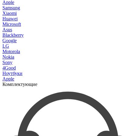
Apple
Samsung
Xiaomi
Huawei
Microsoft
Asus
Blackberry
Google
LG
Motorola
Nokia
Sony
4Good
Ноутбуки
Apple
Комплектующие