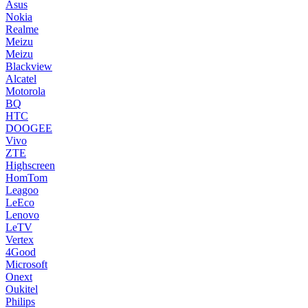
Asus
Nokia
Realme
Meizu
Meizu
Blackview
Alcatel
Motorola
BQ
HTC
DOOGEE
Vivo
ZTE
Highscreen
HomTom
Leagoo
LeEco
Lenovo
LeTV
Vertex
4Good
Microsoft
Onext
Oukitel
Philips