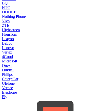
BQ
HTC
DOOGEE
Nothing Phone
Vivo
ZTE
Highscreen
HomTom
Leagoo
LeEco
Lenovo
Vertex
4Good
Microsoft
Onext
Oukitel
Philips
Caterpillar
Ulefone
Vernee
Elephone
Fly