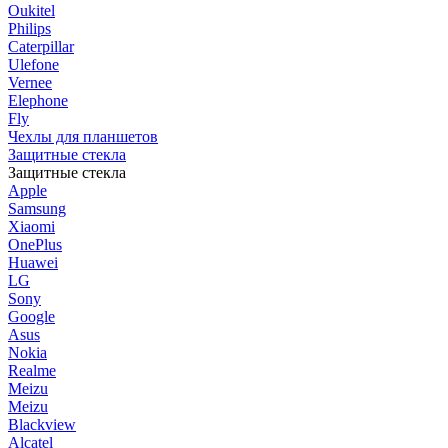
Oukitel
Philips
Caterpillar
Ulefone
Vernee
Elephone
Fly
Чехлы для планшетов
Защитные стекла
Защитные стекла
Apple
Samsung
Xiaomi
OnePlus
Huawei
LG
Sony
Google
Asus
Nokia
Realme
Meizu
Meizu
Blackview
Alcatel