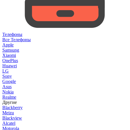
Телефоны
Все Телефоны
Apple
Samsung
Xiaomi
OnePlus
Huawei
LG
Sony
Google
Asus
Nokia
Realme
Другие
Blackberry
Meizu
Blackview
Alcatel
Motorola