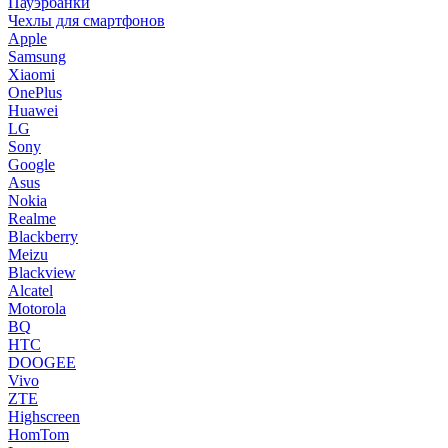
Пауэрбанки
Чехлы для смартфонов
Apple
Samsung
Xiaomi
OnePlus
Huawei
LG
Sony
Google
Asus
Nokia
Realme
Blackberry
Meizu
Blackview
Alcatel
Motorola
BQ
HTC
DOOGEE
Vivo
ZTE
Highscreen
HomTom