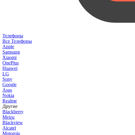
Телефоны
Все Телефоны
Apple
Samsung
Xiaomi
OnePlus
Huawei
LG
Sony
Google
Asus
Nokia
Realme
Другие
Blackberry
Meizu
Blackview
Alcatel
Motorola