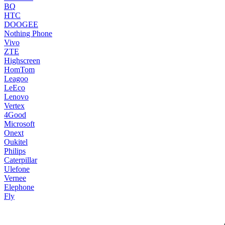
BQ
HTC
DOOGEE
Nothing Phone
Vivo
ZTE
Highscreen
HomTom
Leagoo
LeEco
Lenovo
Vertex
4Good
Microsoft
Onext
Oukitel
Philips
Caterpillar
Ulefone
Vernee
Elephone
Fly