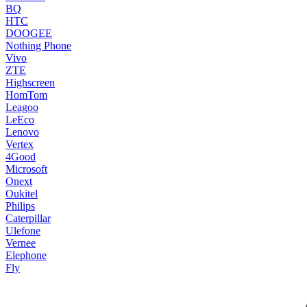
BQ
HTC
DOOGEE
Nothing Phone
Vivo
ZTE
Highscreen
HomTom
Leagoo
LeEco
Lenovo
Vertex
4Good
Microsoft
Onext
Oukitel
Philips
Caterpillar
Ulefone
Vernee
Elephone
Fly