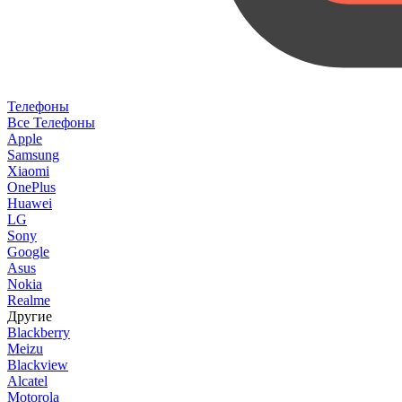
Телефоны
Все Телефоны
Apple
Samsung
Xiaomi
OnePlus
Huawei
LG
Sony
Google
Asus
Nokia
Realme
Другие
Blackberry
Meizu
Blackview
Alcatel
Motorola