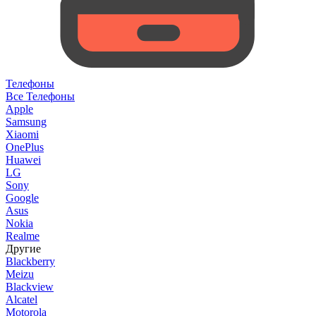
Телефоны
Все Телефоны
Apple
Samsung
Xiaomi
OnePlus
Huawei
LG
Sony
Google
Asus
Nokia
Realme
Другие
Blackberry
Meizu
Blackview
Alcatel
Motorola