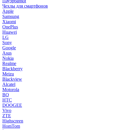
Пауэрбанки
Чехлы для смартфонов
Apple
Samsung
Xiaomi
OnePlus
Huawei
LG
Sony
Google
Asus
Nokia
Realme
Blackberry
Meizu
Blackview
Alcatel
Motorola
BQ
HTC
DOOGEE
Vivo
ZTE
Highscreen
HomTom