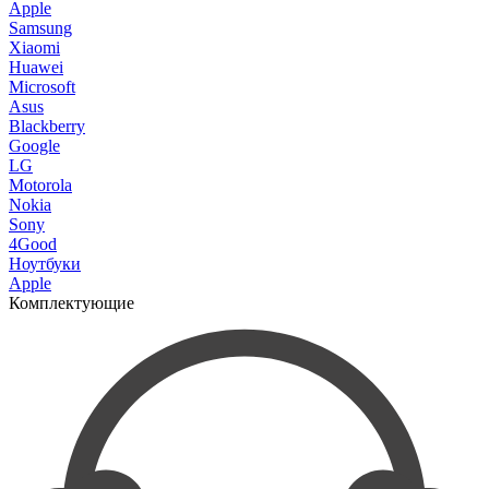
Apple
Samsung
Xiaomi
Huawei
Microsoft
Asus
Blackberry
Google
LG
Motorola
Nokia
Sony
4Good
Ноутбуки
Apple
Комплектующие