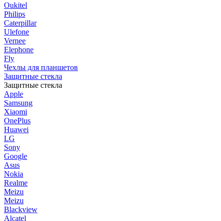
Oukitel
Philips
Caterpillar
Ulefone
Vernee
Elephone
Fly
Чехлы для планшетов
Защитные стекла
Защитные стекла
Apple
Samsung
Xiaomi
OnePlus
Huawei
LG
Sony
Google
Asus
Nokia
Realme
Meizu
Meizu
Blackview
Alcatel