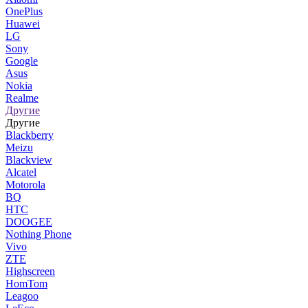
OnePlus
Huawei
LG
Sony
Google
Asus
Nokia
Realme
Другие
Другие
Blackberry
Meizu
Blackview
Alcatel
Motorola
BQ
HTC
DOOGEE
Nothing Phone
Vivo
ZTE
Highscreen
HomTom
Leagoo