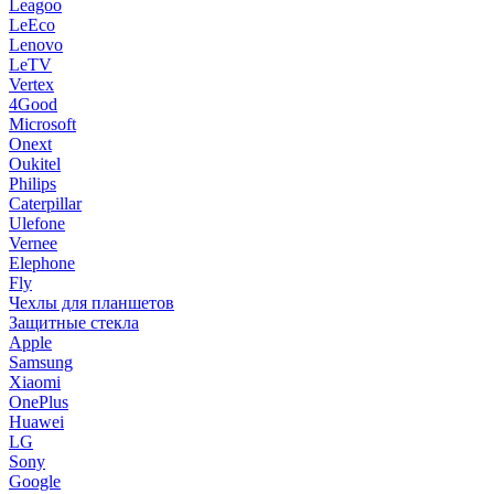
Leagoo
LeEco
Lenovo
LeTV
Vertex
4Good
Microsoft
Onext
Oukitel
Philips
Caterpillar
Ulefone
Vernee
Elephone
Fly
Чехлы для планшетов
Защитные стекла
Apple
Samsung
Xiaomi
OnePlus
Huawei
LG
Sony
Google