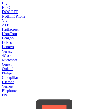
BQ
HTC
DOOGEE
Nothing Phone
Vivo
ZTE
Highscreen
HomTom
Leagoo
LeEco
Lenovo
Vertex
4Good
Microsoft
Onext
Oukitel
Philips
Caterpillar
Ulefone
Vernee
Elephone
Fly