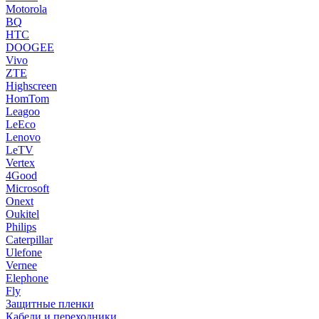
Motorola
BQ
HTC
DOOGEE
Vivo
ZTE
Highscreen
HomTom
Leagoo
LeEco
Lenovo
LeTV
Vertex
4Good
Microsoft
Onext
Oukitel
Philips
Caterpillar
Ulefone
Vernee
Elephone
Fly
Защитные пленки
Кабели и переходники