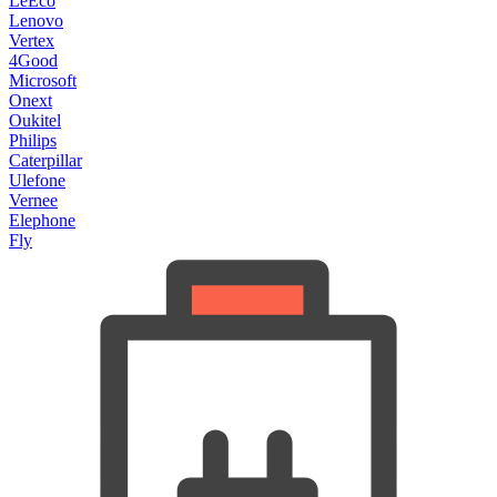
LeEco
Lenovo
Vertex
4Good
Microsoft
Onext
Oukitel
Philips
Caterpillar
Ulefone
Vernee
Elephone
Fly