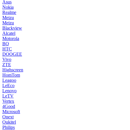
Asus
Nokia
Realme
Meizu
Meizu
Blackview
Alcatel
Motorola
BQ
HTC
DOOGEE
Vivo
ZTE
Highscreen
HomTom
Leagoo
LeEco
Lenovo
LeTV
Vertex
4Good
Microsoft
Onext
Oukitel
Philips