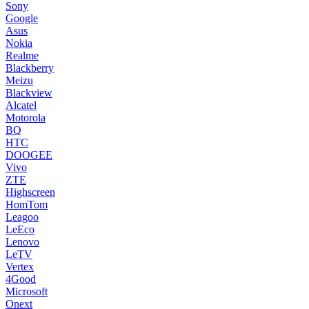
Sony
Google
Asus
Nokia
Realme
Blackberry
Meizu
Blackview
Alcatel
Motorola
BQ
HTC
DOOGEE
Vivo
ZTE
Highscreen
HomTom
Leagoo
LeEco
Lenovo
LeTV
Vertex
4Good
Microsoft
Onext