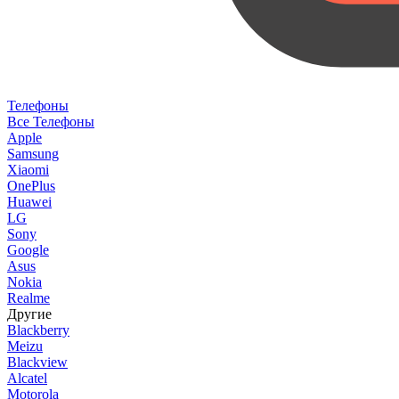
Телефоны
Все Телефоны
Apple
Samsung
Xiaomi
OnePlus
Huawei
LG
Sony
Google
Asus
Nokia
Realme
Другие
Blackberry
Meizu
Blackview
Alcatel
Motorola