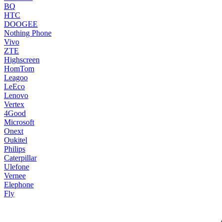
BQ
HTC
DOOGEE
Nothing Phone
Vivo
ZTE
Highscreen
HomTom
Leagoo
LeEco
Lenovo
Vertex
4Good
Microsoft
Onext
Oukitel
Philips
Caterpillar
Ulefone
Vernee
Elephone
Fly