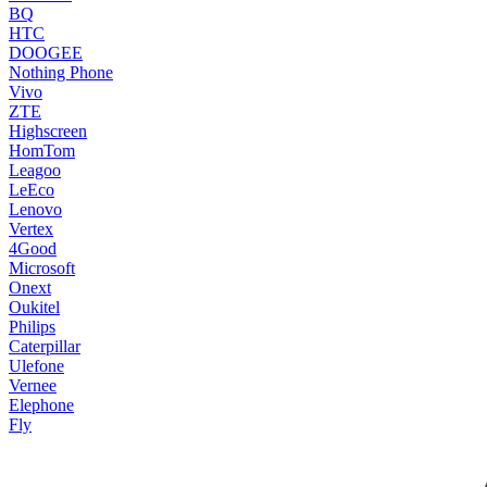
BQ
HTC
DOOGEE
Nothing Phone
Vivo
ZTE
Highscreen
HomTom
Leagoo
LeEco
Lenovo
Vertex
4Good
Microsoft
Onext
Oukitel
Philips
Caterpillar
Ulefone
Vernee
Elephone
Fly