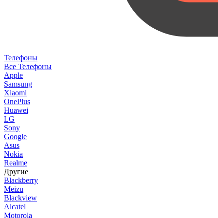
Телефоны
Все Телефоны
Apple
Samsung
Xiaomi
OnePlus
Huawei
LG
Sony
Google
Asus
Nokia
Realme
Другие
Blackberry
Meizu
Blackview
Alcatel
Motorola