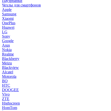
Пауэрбанки
Чехлы для смартфонов
Apple
Samsung
Xiaomi
OnePlus
Huawei
LG
Sony
Google
Asus
Nokia
Realme
Blackberry
Meizu
Blackview
Alcatel
Motorola
BQ
HTC
DOOGEE
Vivo
ZTE
Highscreen
HomTom