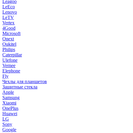
Leagoo
LeEco
Lenovo
LeTV
Vertex
4Good
Microsoft
Onext
Oukitel
Philips
Caterpillar
Ulefone
Vernee
Elephone
Fly
Чехлы для планшетов
Защитные стекла
Apple
Samsung
Xiaomi
OnePlus
Huawei
LG
Sony
Google