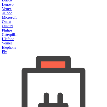
LeEco
Lenovo
Vertex
4Good
Microsoft
Onext
Oukitel
Philips
Caterpillar
Ulefone
Vernee
Elephone
Fly