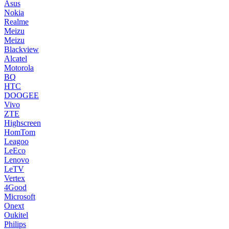
Asus
Nokia
Realme
Meizu
Meizu
Blackview
Alcatel
Motorola
BQ
HTC
DOOGEE
Vivo
ZTE
Highscreen
HomTom
Leagoo
LeEco
Lenovo
LeTV
Vertex
4Good
Microsoft
Onext
Oukitel
Philips