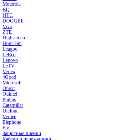
Motorola
BQ
HTC
DOOGEE
Vivo
ZTE
Highscreen
HomTom
Leagoo
LeEco
Lenovo
LeTV
Vertex
4Good
Microsoft
Onext
Oukitel
Philips
Caterpillar
Ulefone
Vernee
Elephone
Fly
Защитные пленки
Кабели и переходники