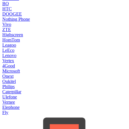
BQ
HTC
DOOGEE
Nothing Phone
Vivo
ZTE
Highscreen
HomTom
Leagoo
LeEco
Lenovo
Vertex
4Good
Microsoft
Onext
Oukitel
Philips
Caterpillar
Ulefone
Vernee
Elephone
Fly