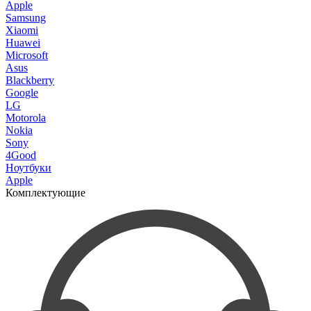
Apple
Samsung
Xiaomi
Huawei
Microsoft
Asus
Blackberry
Google
LG
Motorola
Nokia
Sony
4Good
Ноутбуки
Apple
Комплектующие