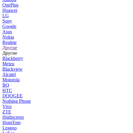
OnePlus
Huawei
LG
Sony
Google
Asus
Nokia
Realme
Другие
Другие
Blackberry
Meizu
Blackview
Alcatel
Motorola
BQ
HTC
DOOGEE
Nothing Phone
Vivo
ZTE
Highscreen
HomTom
Leagoo