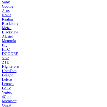
Sony
Google
Asus
Nokia
Realme
Blackberry
Meizu
Blackview
Alcatel
Motorola
BQ
HTC
DOOGEE
Vivo
ZTE
Highscreen
HomTom
Leagoo
LeEco
Lenovo
LeTV
Vertex
4Good
Microsoft
Onext