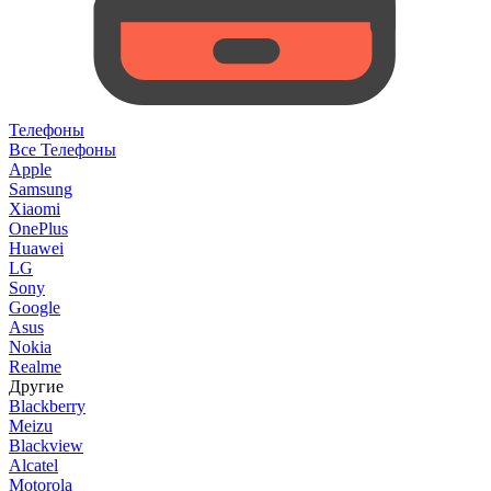
Телефоны
Все Телефоны
Apple
Samsung
Xiaomi
OnePlus
Huawei
LG
Sony
Google
Asus
Nokia
Realme
Другие
Blackberry
Meizu
Blackview
Alcatel
Motorola