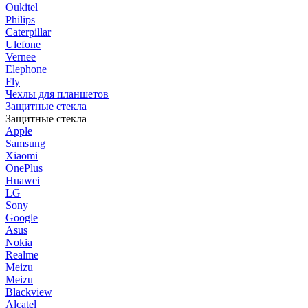
Oukitel
Philips
Caterpillar
Ulefone
Vernee
Elephone
Fly
Чехлы для планшетов
Защитные стекла
Защитные стекла
Apple
Samsung
Xiaomi
OnePlus
Huawei
LG
Sony
Google
Asus
Nokia
Realme
Meizu
Meizu
Blackview
Alcatel