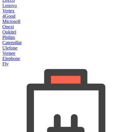
LeEco
Lenovo
Vertex
4Good
Microsoft
Onext
Oukitel
Philips
Caterpillar
Ulefone
Vernee
Elephone
Fly