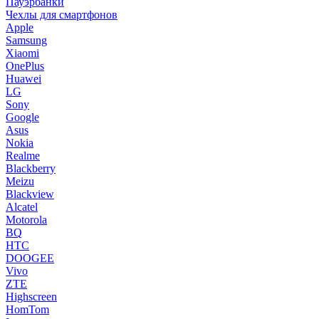
Пауэрбанки
Чехлы для смартфонов
Apple
Samsung
Xiaomi
OnePlus
Huawei
LG
Sony
Google
Asus
Nokia
Realme
Blackberry
Meizu
Blackview
Alcatel
Motorola
BQ
HTC
DOOGEE
Vivo
ZTE
Highscreen
HomTom