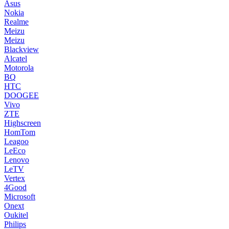
Asus
Nokia
Realme
Meizu
Meizu
Blackview
Alcatel
Motorola
BQ
HTC
DOOGEE
Vivo
ZTE
Highscreen
HomTom
Leagoo
LeEco
Lenovo
LeTV
Vertex
4Good
Microsoft
Onext
Oukitel
Philips