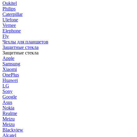
Oukitel
Philips
Caterpillar
Ulefone
Vernee
Elephone
Fly
Чехлы для планшетов
Защитные стекла
Защитные стекла
Apple
Samsung
Xiaomi
OnePlus
Huawei
LG
Sony
Google
Asus
Nokia
Realme
Meizu
Meizu
Blackview
Alcatel