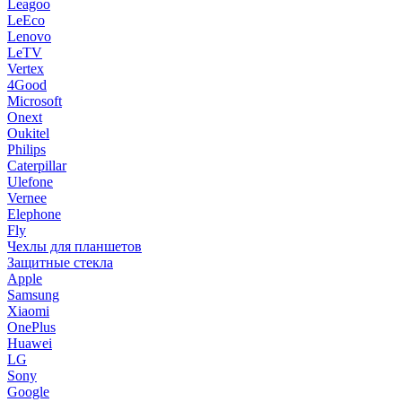
Leagoo
LeEco
Lenovo
LeTV
Vertex
4Good
Microsoft
Onext
Oukitel
Philips
Caterpillar
Ulefone
Vernee
Elephone
Fly
Чехлы для планшетов
Защитные стекла
Apple
Samsung
Xiaomi
OnePlus
Huawei
LG
Sony
Google