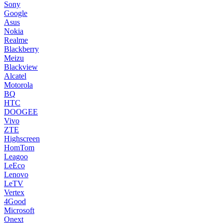
Sony
Google
Asus
Nokia
Realme
Blackberry
Meizu
Blackview
Alcatel
Motorola
BQ
HTC
DOOGEE
Vivo
ZTE
Highscreen
HomTom
Leagoo
LeEco
Lenovo
LeTV
Vertex
4Good
Microsoft
Onext