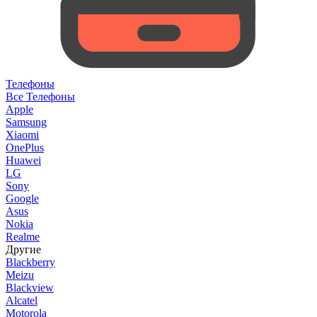
Телефоны
Все Телефоны
Apple
Samsung
Xiaomi
OnePlus
Huawei
LG
Sony
Google
Asus
Nokia
Realme
Другие
Blackberry
Meizu
Blackview
Alcatel
Motorola