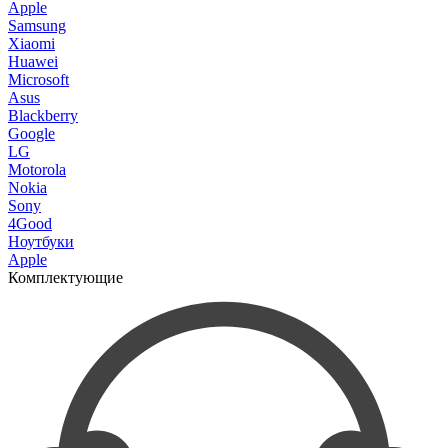
Apple
Samsung
Xiaomi
Huawei
Microsoft
Asus
Blackberry
Google
LG
Motorola
Nokia
Sony
4Good
Ноутбуки
Apple
Комплектующие