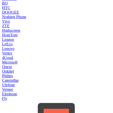
BQ
HTC
DOOGEE
Nothing Phone
Vivo
ZTE
Highscreen
HomTom
Leagoo
LeEco
Lenovo
Vertex
4Good
Microsoft
Onext
Oukitel
Philips
Caterpillar
Ulefone
Vernee
Elephone
Fly