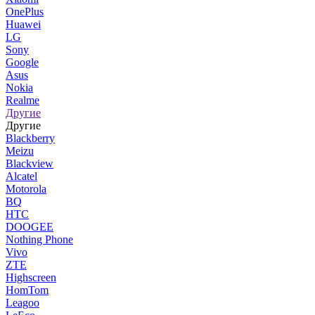
OnePlus
Huawei
LG
Sony
Google
Asus
Nokia
Realme
Другие
Другие
Blackberry
Meizu
Blackview
Alcatel
Motorola
BQ
HTC
DOOGEE
Nothing Phone
Vivo
ZTE
Highscreen
HomTom
Leagoo