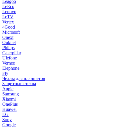
Leagoo
LeEco
Lenovo
LeTV
Vertex
4Good
Microsoft
Onext
Oukitel
Philips
Caterpillar
Ulefone
Vernee
Elephone
Fly
Чехлы для планшетов
Защитные стекла
Apple
Samsung
Xiaomi
OnePlus
Huawei
LG
Sony
Google