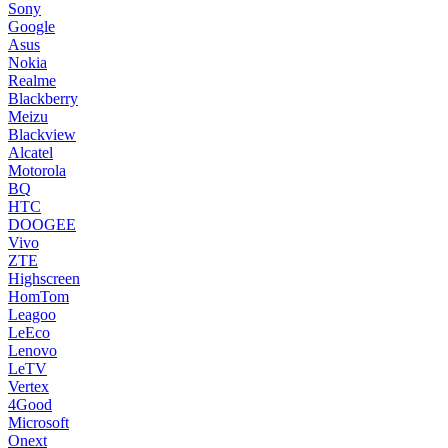
Sony
Google
Asus
Nokia
Realme
Blackberry
Meizu
Blackview
Alcatel
Motorola
BQ
HTC
DOOGEE
Vivo
ZTE
Highscreen
HomTom
Leagoo
LeEco
Lenovo
LeTV
Vertex
4Good
Microsoft
Onext