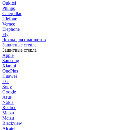
Oukitel
Philips
Caterpillar
Ulefone
Vernee
Elephone
Fly
Чехлы для планшетов
Защитные стекла
Защитные стекла
Apple
Samsung
Xiaomi
OnePlus
Huawei
LG
Sony
Google
Asus
Nokia
Realme
Meizu
Meizu
Blackview
Alcatel