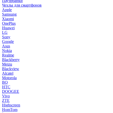
Пауэрбанки
Чехлы для смартфонов
Apple
Samsung
Xiaomi
OnePlus
Huawei
LG
Sony
Google
Asus
Nokia
Realme
Blackberry
Meizu
Blackview
Alcatel
Motorola
BQ
HTC
DOOGEE
Vivo
ZTE
Highscreen
HomTom