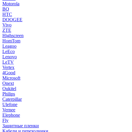
Motorola
BQ
HTC
DOOGEE
Vivo
ZTE
Highscreen
HomTom
Leagoo
LeEco
Lenovo
LeTV
Vertex
4Good
Microsoft
Onext
Oukitel
Philips
Caterpillar
Ulefone
Vernee
Elephone
Fly
Защитные пленки
Кабели и переходники