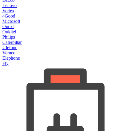
LeEco
Lenovo
Vertex
4Good
Microsoft
Onext
Oukitel
Philips
Caterpillar
Ulefone
Vernee
Elephone
Fly