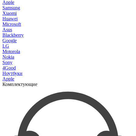
Apple
Samsung
Xiaomi
Huawei
Microsoft
Asus
Blackberry
Google
LG
Motorola
Nokia
Sony
4Good
Ноутбуки
Apple
Комплектующие