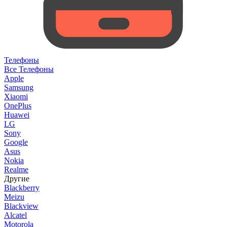
Телефоны
Все Телефоны
Apple
Samsung
Xiaomi
OnePlus
Huawei
LG
Sony
Google
Asus
Nokia
Realme
Другие
Blackberry
Meizu
Blackview
Alcatel
Motorola