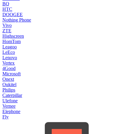
BQ
HTC
DOOGEE
Nothing Phone
Vivo
ZTE
Highscreen
HomTom
Leagoo
LeEco
Lenovo
Vertex
4Good
Microsoft
Onext
Oukitel
Philips
Caterpillar
Ulefone
Vernee
Elephone
Fly