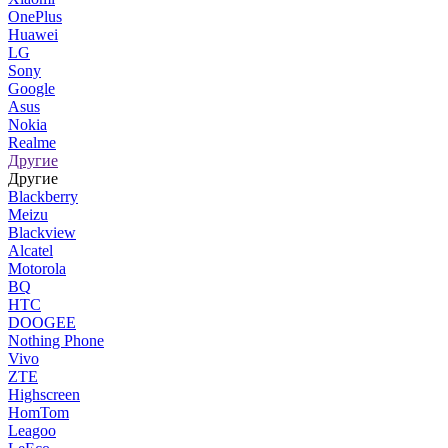
OnePlus
Huawei
LG
Sony
Google
Asus
Nokia
Realme
Другие
Другие
Blackberry
Meizu
Blackview
Alcatel
Motorola
BQ
HTC
DOOGEE
Nothing Phone
Vivo
ZTE
Highscreen
HomTom
Leagoo