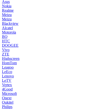
Asus
Nokia
Realme
Meizu
Meizu
Blackview
Alcatel
Motorola
BQ
HTC
DOOGEE
Vivo
ZTE
Highscreen
HomTom
Leagoo
LeEco
Lenovo
LeTV
Vertex
4Good
Microsoft
Onext
Oukitel
Philips