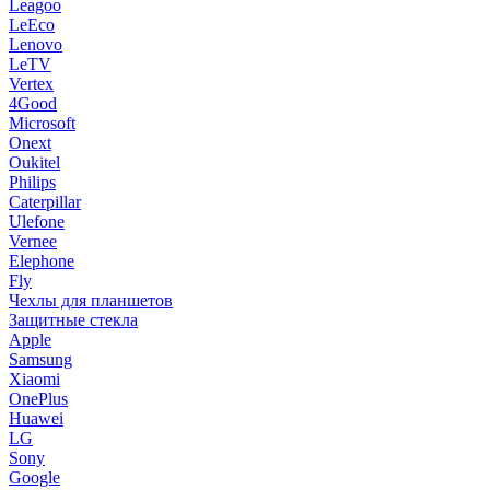
Leagoo
LeEco
Lenovo
LeTV
Vertex
4Good
Microsoft
Onext
Oukitel
Philips
Caterpillar
Ulefone
Vernee
Elephone
Fly
Чехлы для планшетов
Защитные стекла
Apple
Samsung
Xiaomi
OnePlus
Huawei
LG
Sony
Google