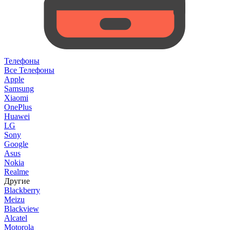
Телефоны
Все Телефоны
Apple
Samsung
Xiaomi
OnePlus
Huawei
LG
Sony
Google
Asus
Nokia
Realme
Другие
Blackberry
Meizu
Blackview
Alcatel
Motorola