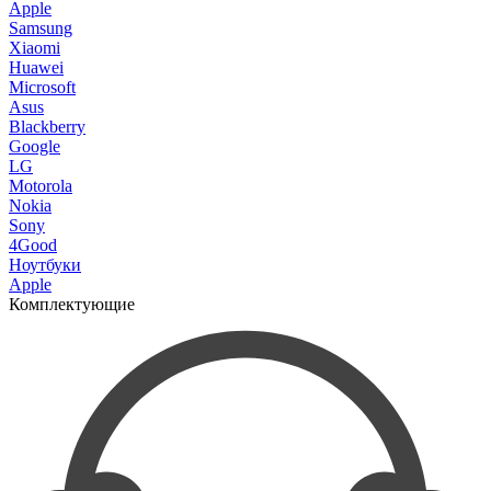
Apple
Samsung
Xiaomi
Huawei
Microsoft
Asus
Blackberry
Google
LG
Motorola
Nokia
Sony
4Good
Ноутбуки
Apple
Комплектующие