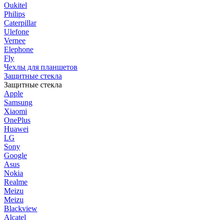
Oukitel
Philips
Caterpillar
Ulefone
Vernee
Elephone
Fly
Чехлы для планшетов
Защитные стекла
Защитные стекла
Apple
Samsung
Xiaomi
OnePlus
Huawei
LG
Sony
Google
Asus
Nokia
Realme
Meizu
Meizu
Blackview
Alcatel