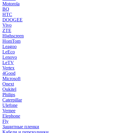
Motorola
BQ
HTC
DOOGEE
Vivo
ZTE
Highscreen
HomTom
Leagoo
LeEco
Lenovo
LeTV
Vertex
4Good
Microsoft
Onext
Oukitel
Philips
Caterpillar
Ulefone
Vernee
Elephone
Fly
Защитные пленки
Кабели и переходники