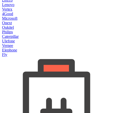
LeEco
Lenovo
Vertex
4Good
Microsoft
Onext
Oukitel
Philips
Caterpillar
Ulefone
Vernee
Elephone
Fly