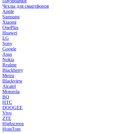
Пауэрбанки
Чехлы для смартфонов
Apple
Samsung
Xiaomi
OnePlus
Huawei
LG
Sony
Google
Asus
Nokia
Realme
Blackberry
Meizu
Blackview
Alcatel
Motorola
BQ
HTC
DOOGEE
Vivo
ZTE
Highscreen
HomTom