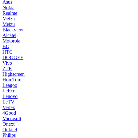
Asus
Nokia
Realme
Meizu
Meizu
Blackview
Alcatel
Motorola
BQ
HTC
DOOGEE
Vivo
ZTE
Highscreen
HomTom
Leagoo
LeEco
Lenovo
LeTV
Vertex
4Good
Microsoft
Onext
Oukitel
Philips