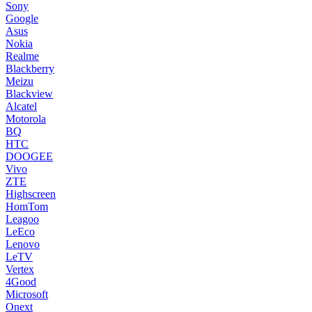
Sony
Google
Asus
Nokia
Realme
Blackberry
Meizu
Blackview
Alcatel
Motorola
BQ
HTC
DOOGEE
Vivo
ZTE
Highscreen
HomTom
Leagoo
LeEco
Lenovo
LeTV
Vertex
4Good
Microsoft
Onext