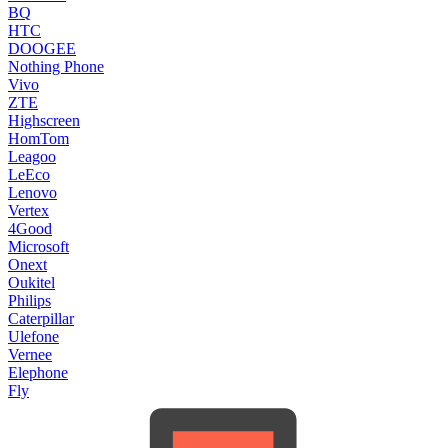
BQ
HTC
DOOGEE
Nothing Phone
Vivo
ZTE
Highscreen
HomTom
Leagoo
LeEco
Lenovo
Vertex
4Good
Microsoft
Onext
Oukitel
Philips
Caterpillar
Ulefone
Vernee
Elephone
Fly