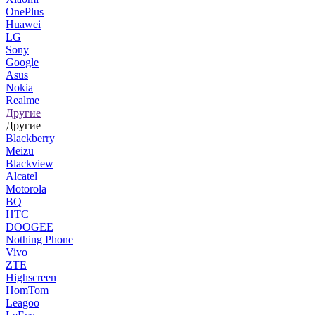
OnePlus
Huawei
LG
Sony
Google
Asus
Nokia
Realme
Другие
Другие
Blackberry
Meizu
Blackview
Alcatel
Motorola
BQ
HTC
DOOGEE
Nothing Phone
Vivo
ZTE
Highscreen
HomTom
Leagoo